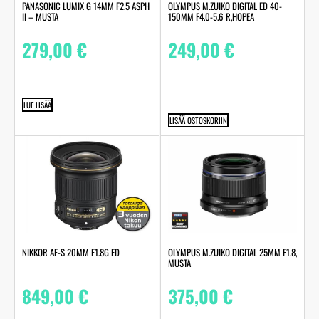
PANASONIC LUMIX G 14MM F2.5 ASPH
OLYMPUS M.ZUIKO DIGITAL ED 40-
II – MUSTA
150MM F4.0-5.6 R,HOPEA
279,00
€
249,00
€
LUE LISÄÄ
LISÄÄ OSTOSKORIIN
NIKKOR AF-S 20MM F1.8G ED
OLYMPUS M.ZUIKO DIGITAL 25MM F1.8,
MUSTA
849,00
€
375,00
€