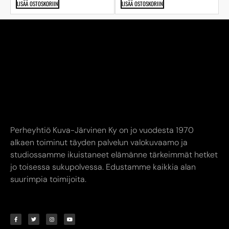
LISÄÄ OSTOSKORIIN
LISÄÄ OSTOSKORIIN
Perheyhtiö Kuva-Järvinen Ky on jo vuodesta 1970
alkaen toiminut täyden palvelun valokuvaamo ja
studiossamme ikuistaneet elämänne tärkeimmät hetket
jo toisessa sukupolvessa. Edustamme kaikkia alan
suurimpia toimijoita.