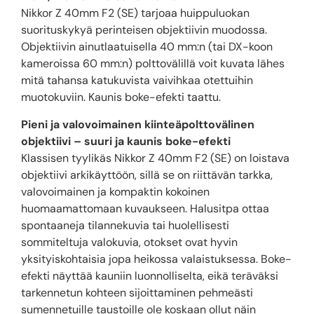
Nikkor Z 40mm F2 (SE) tarjoaa huippuluokan
suorituskykyä perinteisen objektiivin muodossa.
Objektiivin ainutlaatuisella 40 mm:n (tai DX-koon
kameroissa 60 mm:n) polttovälillä voit kuvata lähes
mitä tahansa katukuvista vaivihkaa otettuihin
muotokuviin. Kaunis boke-efekti taattu.
Pieni ja valovoimainen kiinteäpolttovälinen
objektiivi – suuri ja kaunis boke-efekti
Klassisen tyylikäs Nikkor Z 40mm F2 (SE) on loistava
objektiivi arkikäyttöön, sillä se on riittävän tarkka,
valovoimainen ja kompaktin kokoinen
huomaamattomaan kuvaukseen. Halusitpa ottaa
spontaaneja tilannekuvia tai huolellisesti
sommiteltuja valokuvia, otokset ovat hyvin
yksityiskohtaisia jopa heikossa valaistuksessa. Boke-
efekti näyttää kauniin luonnolliselta, eikä teräväksi
tarkennetun kohteen sijoittaminen pehmeästi
sumennetuille taustoille ole koskaan ollut näin