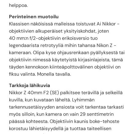
helppoa.
Perinteinen muotoilu
Klassisen näköisissä malleissa toistuvat Ai Nikkor -
objektiivien alkuperäiset yksityiskohdat, joten
40 mm:n f/2-objektiivin erikoisversio tuo
legendaarista retrotyyliä mihin tahansa Nikon Z -
kameraan. Olipa kyse ohjausrenkaan pyällyksestä tai
objektiivin nimessä käytetyistä kirjasinlajeista, tämä
täyden kennokoon kiinteäpolttovälinen objektiivi on
fiksu valinta. Monella tavalla.
Tarkkoja lähikuvia
Nikkor Z 40mm F2 (SE) palkitsee terävillä ja selkeillä
kuvilla, kun kuvataan läheltä. Lyhimmän
tarkennusetäisyyden ansiosta voit tarkentaa tarkasti
myös silloin, kun kamera on vain 29 senttimetrin
päässä kohteesta. Objektiivin kaunis boke-tehoste
korostuu lähietäisyydellä ja tuottaa taiteellisen