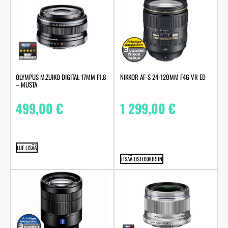
OLYMPUS M.ZUIKO DIGITAL 17MM F1.8
NIKKOR AF-S 24-120MM F4G VR ED
– MUSTA
499,00
€
1 299,00
€
LUE LISÄÄ
LISÄÄ OSTOSKORIIN