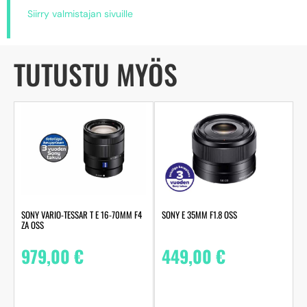
Siirry valmistajan sivuille
TUTUSTU MYÖS
SONY VARIO-TESSAR T E 16-70MM F4
SONY E 35MM F1.8 OSS
ZA OSS
979,00
€
449,00
€