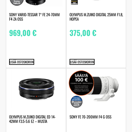
SONY VARIO-TESSAR T* FE 24-70MM
OLYMPUS M.ZUIKO DIGITAL 25MM F1.8,
F4 ZA OSS
HOPEA
969,00
€
375,00
€
LISÄÄ OSTOSKORIIN
LISÄÄ OSTOSKORIIN
OLYMPUS M.ZUIKO DIGITAL ED 14-
SONY FE 70-200MM F4 G OSS
42MM F3.5-5.6 EZ – MUSTA