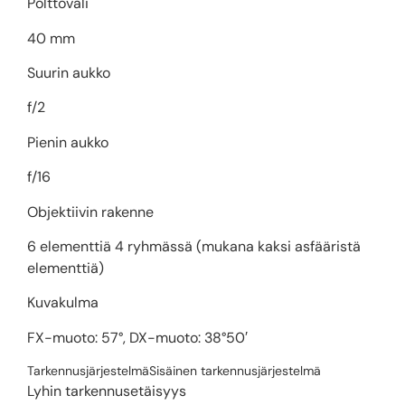
Polttoväli
40 mm
Suurin aukko
f/2
Pienin aukko
f/16
Objektiivin rakenne
6 elementtiä 4 ryhmässä (mukana kaksi asfääristä
elementtiä)
Kuvakulma
FX-muoto: 57°, DX-muoto: 38°50′
Tarkennusjärjestelmä
Sisäinen tarkennusjärjestelmä
Lyhin tarkennusetäisyys