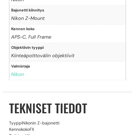
Bajonetti kiinnitys
Nikon Z-Mount
Kennon koko
APS-C, Full Frame
Objektiivin tyyppi
Kiinteäpolttovälin objektiivit
Valmistaja
Nikon
TEKNISET TIEDOT
Tyyppi
Nikonin Z-bajonetti
Kennokoko
FX