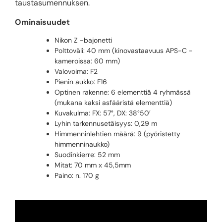
taustasumennuksen.
Ominaisuudet
Nikon Z -bajonetti
Polttoväli: 40 mm (kinovastaavuus APS-C -
kameroissa: 60 mm)
Valovoima: F2
Pienin aukko: F16
Optinen rakenne: 6 elementtiä 4 ryhmässä
(mukana kaksi asfääristä elementtiä)
Kuvakulma: FX: 57°, DX: 38°50′
Lyhin tarkennusetäisyys: 0,29 m
Himmenninlehtien määrä: 9 (pyöristetty
himmenninaukko)
Suodinkierre: 52 mm
Mitat: 70 mm x 45,5mm
Paino: n. 170 g