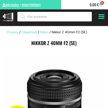
0
0,00
€
KIRJAUDU / REKISTERÖIDY
Etusivu
/
Objektiivit
/
Nikon
/ Nikkor Z 40mm F2 (SE)
NIKKOR Z 40MM F2 (SE)