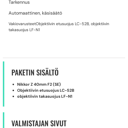
Tarkennus
Automaattinen, käsisäätö
Vakiovarusteet
Objektiivin etusuojus LC-52B, objektiivin
takasuojus LF-N1
PAKETIN SISÄLTÖ
Nikkor Z 40mm F2 (SE)
Objektiivin etusuojus LC-52B
objektiivin takasuojus LF-N1
VALMISTAJAN SIVUT