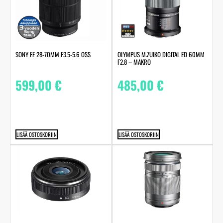
SONY FE 28-70MM F3.5-5.6 OSS
OLYMPUS M.ZUIKO DIGITAL ED 60MM
F2.8 – MAKRO
599,00
€
485,00
€
LISÄÄ OSTOSKORIIN
LISÄÄ OSTOSKORIIN