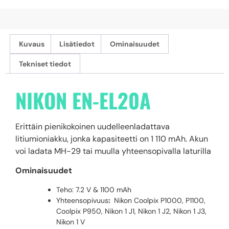
Kuvaus
Lisätiedot
Ominaisuudet
Tekniset tiedot
NIKON EN-EL20A
Erittäin pienikokoinen uudelleenladattava
litiumioniakku, jonka kapasiteetti on 1 110 mAh. Akun
voi ladata MH-29 tai muulla yhteensopivalla laturilla
Ominaisuudet
Teho: 7.2 V & 1100 mAh
Yhteensopivuus
:
Nikon Coolpix P1000, P1100,
Coolpix P950, Nikon 1 J1, Nikon 1 J2, Nikon 1 J3,
Nikon 1 V