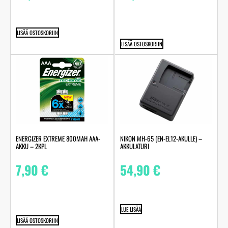
LISÄÄ OSTOSKORIIN
LISÄÄ OSTOSKORIIN
ENERGIZER EXTREME 800MAH AAA-
NIKON MH-65 (EN-EL12-AKULLE) –
AKKU – 2KPL
AKKULATURI
7,90
€
54,90
€
LUE LISÄÄ
LISÄÄ OSTOSKORIIN