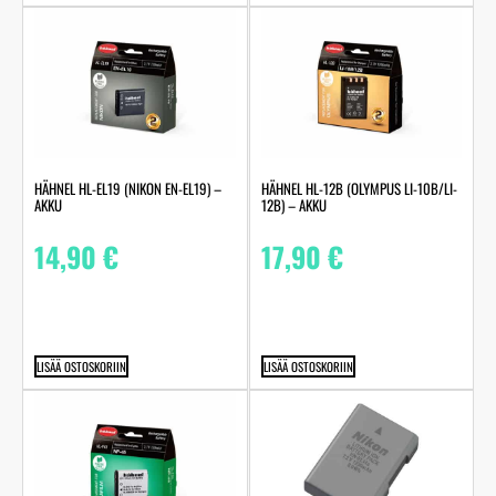
HÄHNEL HL-EL19 (NIKON EN-EL19) –
HÄHNEL HL-12B (OLYMPUS LI-10B/LI-
AKKU
12B) – AKKU
14,90
€
17,90
€
LISÄÄ OSTOSKORIIN
LISÄÄ OSTOSKORIIN