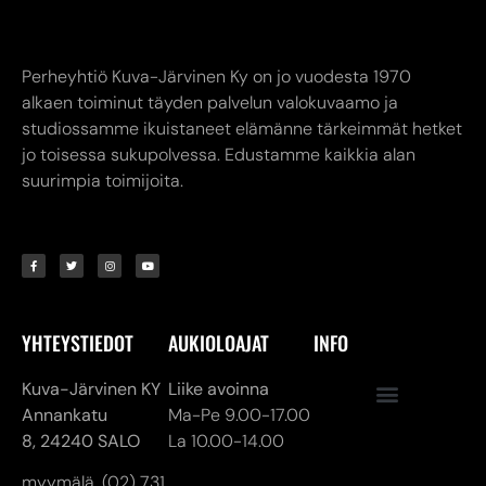
Perheyhtiö Kuva-Järvinen Ky on jo vuodesta 1970
alkaen toiminut täyden palvelun valokuvaamo ja
studiossamme ikuistaneet elämänne tärkeimmät hetket
jo toisessa sukupolvessa. Edustamme kaikkia alan
suurimpia toimijoita.
YHTEYSTIEDOT
AUKIOLOAJAT
INFO
Kuva-Järvinen KY
Liike avoinna
Annankatu
Ma-Pe 9.00-17.00
8,
24240 SALO
La 10.00-14.00
myymälä. (02) 731