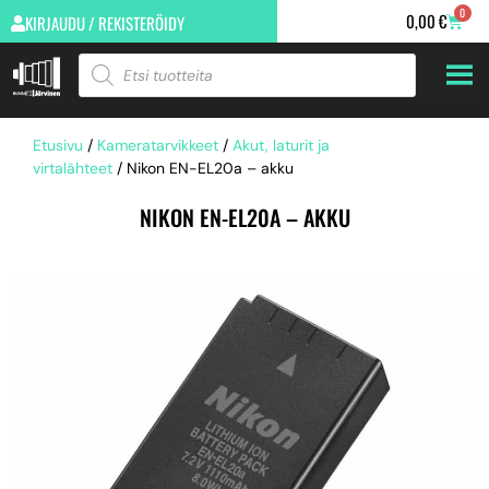
0
0,00
€
KIRJAUDU / REKISTERÖIDY
Etusivu
/
Kameratarvikkeet
/
Akut, laturit ja
virtalähteet
/ Nikon EN-EL20a – akku
NIKON EN-EL20A – AKKU