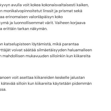
yn avulla voit kokea kokonaisvaltaisesti kaiken,
in monikalvopinnoitetut linssit ja prismat sekä
kaa erinomaisen valonläpäisyn koko
ymä ja luonnollisemmat värit. Vaiheen korjaava
 erittäin tarkan näkymän.
an katselupisteen löytämistä, mikä parantaa
täjät voivat säätää silmäetäisyyden haluamalleen
n mahdollisen mukavuuden silloinkin kun kiikareita
noen voit asettaa kiikareiden keskelle jalustan
en kätevää silloin kun kiikareita käytetään pidemmän
ssa.