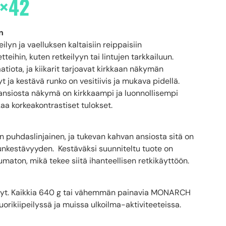
×42
n
n ja vaelluksen kaltaisiin reippaisiin
tteihin, kuten retkeilyyn tai lintujen tarkkailuun.
iota, ja kiikarit tarjoavat kirkkaan näkymän
t ja kestävä runko on vesitiivis ja mukava pidellä.
 ansiosta näkymä on kirkkaampi ja luonnollisempi
aa korkeakontrastiset tulokset.
n puhdaslinjainen, ja tukevan kahvan ansiosta sitä on
unkestävyyden. Kestäväksi suunniteltu tuote on
tumaton, mikä tekee siitä ihanteellisen retkikäyttöön.
evyt. Kaikkia 640 g tai vähemmän painavia MONARCH
orikiipeilyssä ja muissa ulkoilma-aktiviteeteissa.