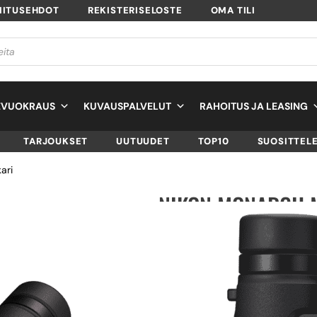
MITUSEHDOT
REKISTERISELOSTE
OMA TILI
EVUOKRAUS
KUVAUSPALVELUT
RAHOITUS JA LEASING
TARJOUKSET
UUTUUDET
TOP10
SUOSITTEL
ari
NIKON MONARCH M
SKU
BAA912YA
TUOTTEEN SAATAVUUS