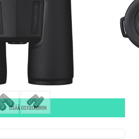
Ei varastossa. (Toimitus 7-9 pv)
Ei varastossa.
LISÄÄ OSTOSKORIIN