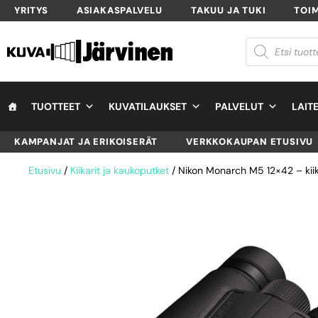
YRITYS
ASIAKASPALVELU
TAKUU JA TUKI
TOI
TUOTTEET
KUVATILAUKSET
PALVELUT
LAIT
KAMPANJAT JA ERIKOISERÄT
VERKKOKAUPAN ETUSIVU
Etusivu
/
Kiikarit ja kaukoputket
/ Nikon Monarch M5 12×42 – kiik