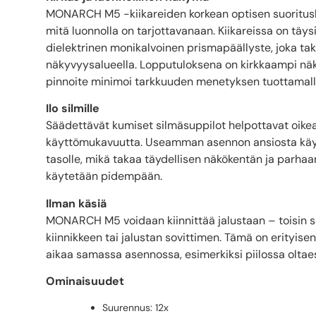
MONARCH M5 -kiikareiden korkean optisen suorituskyv
mitä luonnolla on tarjottavanaan. Kiikareissa on täys
dielektrinen monikalvoinen prismapäällyste, joka ta
näkyvyysalueella. Lopputuloksena on kirkkaampi näk
pinnoite minimoi tarkkuuden menetyksen tuottamalla
Ilo silmille
Säädettävät kumiset silmäsuppilot helpottavat oike
käyttömukavuutta. Useamman asennon ansiosta käyt
tasolle, mikä takaa täydellisen näkökentän ja parhaa
käytetään pidempään.
Ilman käsiä
MONARCH M5 voidaan kiinnittää jalustaan – toisin sa
kiinnikkeen tai jalustan sovittimen. Tämä on erityis
aikaa samassa asennossa, esimerkiksi piilossa oltae
Ominaisuudet
Suurennus: 12x