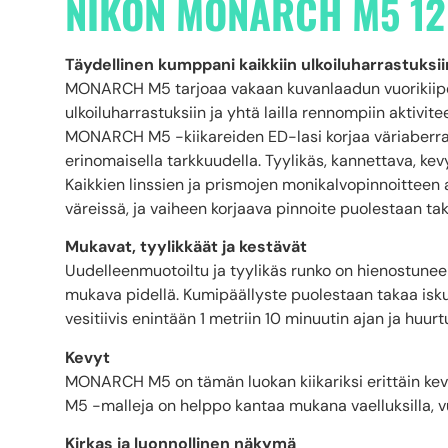
NIKON MONARCH M5 12
Täydellinen kumppani kaikkiin ulkoiluharrastuksii
MONARCH M5 tarjoaa vakaan kuvanlaadun vuorikiipeily
ulkoiluharrastuksiin ja yhtä lailla rennompiin aktivitee
MONARCH M5 -kiikareiden ED-lasi korjaa väriaberraat
erinomaisella tarkkuudella. Tyylikäs, kannettava, kevy
Kaikkien linssien ja prismojen monikalvopinnoitteen
väreissä, ja vaiheen korjaava pinnoite puolestaan tak
Mukavat, tyylikkäät ja kestävät
Uudelleenmuotoiltu ja tyylikäs runko on hienostunee
mukava pidellä. Kumipäällyste puolestaan takaa isk
vesitiivis enintään 1 metriin 10 minuutin ajan ja huur
Kevyt
MONARCH M5 on tämän luokan kiikariksi erittäin k
M5 -malleja on helppo kantaa mukana vaelluksilla, vu
Kirkas ja luonnollinen näkymä