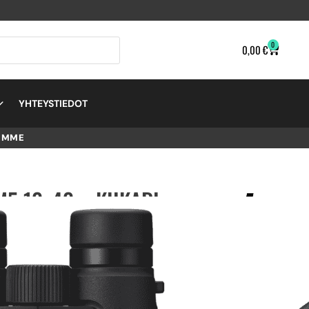
0
0,00
€
YHTEYSTIEDOT
EMME
5 12×42 – KIIKARI