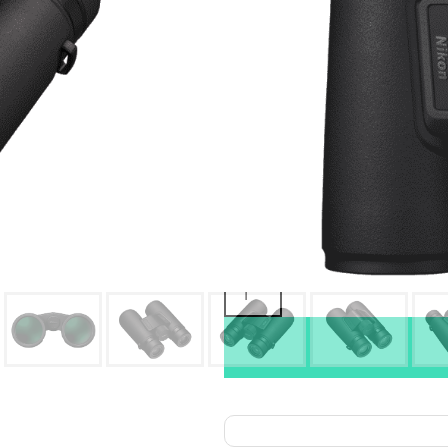
Oma varasto:
Maahantuojan varasto:
379,00
€