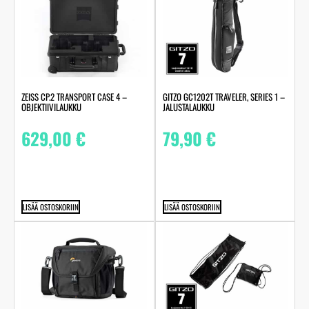
ZEISS CP.2 TRANSPORT CASE 4 –
GITZO GC1202T TRAVELER, SERIES 1 –
OBJEKTIIVILAUKKU
JALUSTALAUKKU
629,00
€
79,90
€
LISÄÄ OSTOSKORIIN
LISÄÄ OSTOSKORIIN