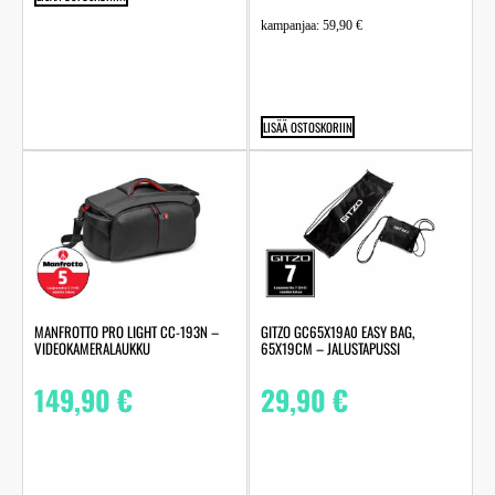
kampanjaa:
59,90
€
LISÄÄ OSTOSKORIIN
MANFROTTO PRO LIGHT CC-193N –
GITZO GC65X19A0 EASY BAG,
VIDEOKAMERALAUKKU
65X19CM – JALUSTAPUSSI
149,90
€
29,90
€