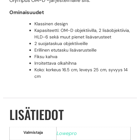
Olympus OM-D -järjestelmälle siis.
Ominaisuudet
Klassinen design
Kapasiteetti: OM-D objektiivilla, 2 lisäobjektiivia,
HLD-6 sekä muut pienet lisävarusteet
2 suojataskua objektiiveille
Erillinen etutasku lisävarusteille
Fiksu kahva
Irroitettava olkahihna
Koko: korkeus 16.5 cm, leveys 25 cm, syvyys 14
cm
LISÄTIEDOT
Valmistaja
Lowepro