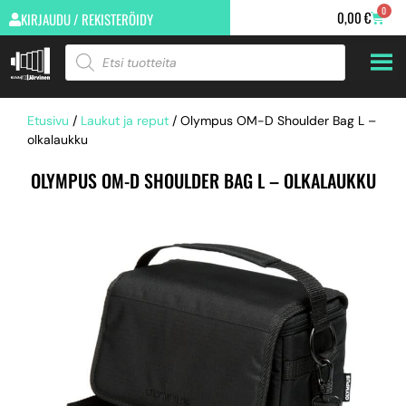
0
0,00
€
KIRJAUDU / REKISTERÖIDY
Etusivu
/
Laukut ja reput
/ Olympus OM-D Shoulder Bag L –
olkalaukku
OLYMPUS OM-D SHOULDER BAG L – OLKALAUKKU