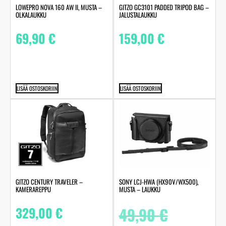
LOWEPRO NOVA 160 AW II, MUSTA –
GITZO GC3101 PADDED TRIPOD BAG –
OLKALAUKKU
JALUSTALAUKKU
69,90
€
159,00
€
LISÄÄ OSTOSKORIIN
LISÄÄ OSTOSKORIIN
GITZO CENTURY TRAVELER –
SONY LCJ-HWA (HX90V/WX500),
KAMERAREPPU
MUSTA – LAUKKU
329,00
€
49,90
€