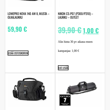
LOWEPRO NOVA 140 AW II, MUSTA –
NIKON CS-P07 (P300/P310) –
OLKALAUKKU
LAUKKU – OUTLET
59,90
€
39,90
€
1,00
€
Alin hinta 30 pv aikana ennen
kampanjaa:
1,00
€
LISÄÄ OSTOSKORIIN
LUE LISÄÄ