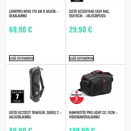
LOWEPRO NOVA 170 AW II, MUSTA –
GITZO GC55X19A0 EASY BAG,
OLKALAUKKU
55X19CM – JALUSTAPUSSI
69,90
€
29,90
€
LISÄÄ OSTOSKORIIN
LISÄÄ OSTOSKORIIN
GITZO GC2202T TRAVELER, SERIES 2 –
MANFROTTO PRO LIGHT CC-192N –
JALUSTALAUKKU
VIDEOKAMERALAUKKU
89,90
€
149,90
€