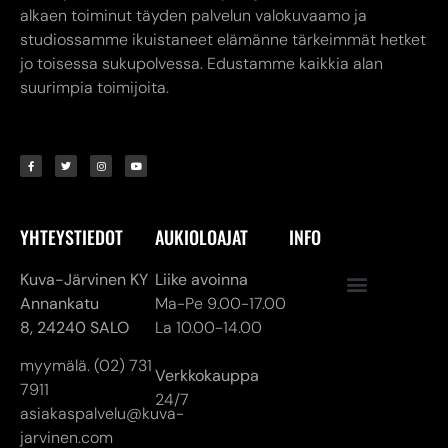
alkaen toiminut täyden palvelun valokuvaamo ja
studiossamme ikuistaneet elämänne tärkeimmät hetket
jo toisessa sukupolvessa. Edustamme kaikkia alan
suurimpia toimijoita.
YHTEYSTIEDOT
AUKIOLOAJAT
INFO
Kuva-Järvinen KY
Liike avoinna
Annankatu
Ma-Pe 9.00-17.00
8,
24240 SALO
La 10.00-14.00
myymälä. (02) 731
Verkkokauppa
7911
24/7
asiakaspalvelu@kuva-
jarvinen.com