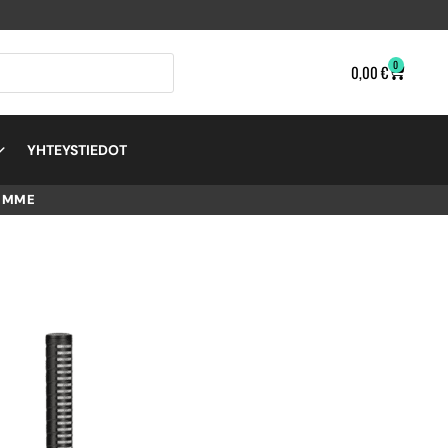
0
0,00
€
YHTEYSTIEDOT
EMME
ONI