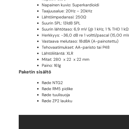
Napainen kuvio: Superkardioidi
Taajuusalue: 20Hz – 20kHz
Lähtöimpedanssi: 250Ω
Suurin SPL: 131dB SPL
Suurin lähtötaso: 6,9 mV (@ 1 kHz, 1 % THD 1 k
Herkkyys: -36,0 dB re 1 voltti/pascal (15,00 m
Vastaava melutaso: 18dBA (A-painotettu)
Tehovaatimukset: AA-paristo tai P48
Lähtöliitäntä: XLR
Mitat: 280 x 22 x 22 mm
Paino: 161g
Paketin sisältö
Røde NTG2
Røde RM5 pidike
Røde tuulisuoja
Røde ZP2 laukku