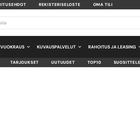
MITUSEHDOT
REKISTERISELOSTE
OMA TILI
EVUOKRAUS
KUVAUSPALVELUT
RAHOITUS JA LEASING
TARJOUKSET
UUTUUDET
TOP10
SUOSITTEL
RØDE NTG2 –
HAULIKKOMIKROF
SKU
NTG2
TUOTTEEN SAATAVUUS