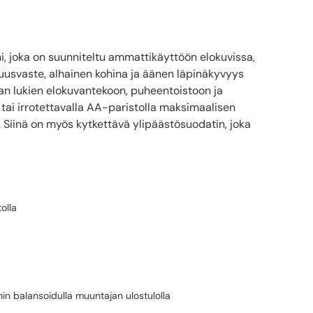
, joka on suunniteltu ammattikäyttöön elokuvissa,
ajuusvaste, alhainen kohina ja äänen läpinäkyvyys
kaan lukien elokuvantekoon, puheentoistoon ja
 tai irrotettavalla AA-paristolla maksimaalisen
 Siinä on myös kytkettävä ylipäästösuodatin, joka
olla
in balansoidulla muuntajan ulostulolla