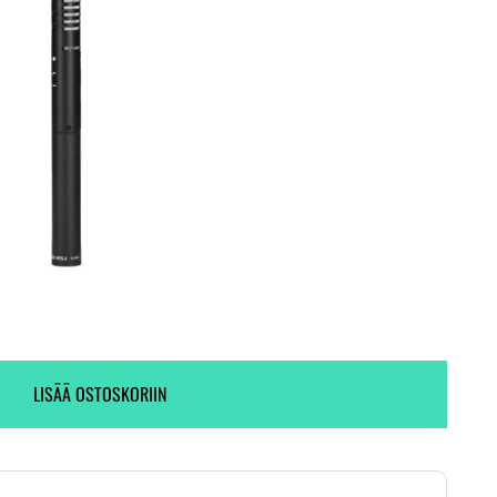
Toimitus heti! (1 kpl varastossa)
Ei varastossa.
LISÄÄ OSTOSKORIIN