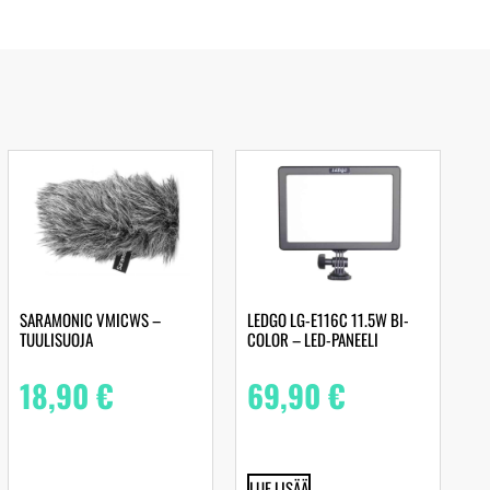
SARAMONIC VMICWS –
LEDGO LG-E116C 11.5W BI-
TUULISUOJA
COLOR – LED-PANEELI
18,90
€
69,90
€
LUE LISÄÄ