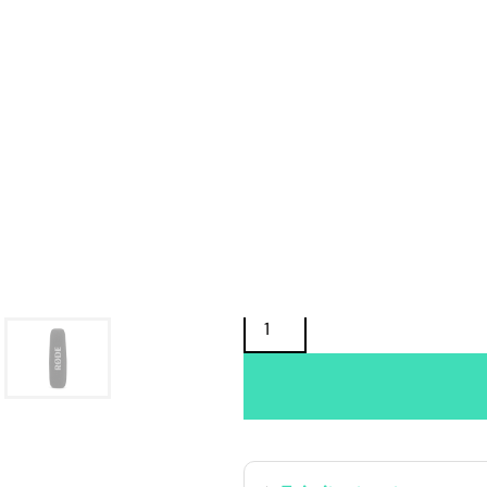
Oma varasto:
Maahantuojan varasto:
219,00
€