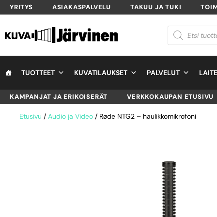
YRITYS
ASIAKASPALVELU
TAKUU JA TUKI
TOI
TUOTTEET
KUVATILAUKSET
PALVELUT
LAIT
KAMPANJAT JA ERIKOISERÄT
VERKKOKAUPAN ETUSIVU
Etusivu
/
Audio ja Video
/ Røde NTG2 – haulikkomikrofoni