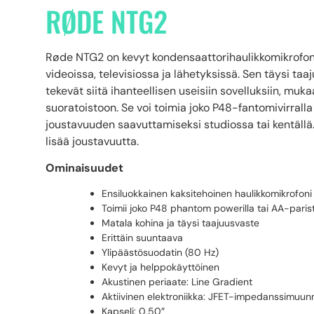
RØDE NTG2
Røde NTG2 on kevyt kondensaattorihaulikkomikrofoni
videoissa, televisiossa ja lähetyksissä. Sen täysi ta
tekevät siitä ihanteellisen useisiin sovelluksiin, mu
suoratoistoon. Se voi toimia joko P48-fantomivirralla
joustavuuden saavuttamiseksi studiossa tai kentällä.
lisää joustavuutta.
Ominaisuudet
Ensiluokkainen kaksitehoinen haulikkomikrofoni
Toimii joko P48 phantom powerilla tai AA-parist
Matala kohina ja täysi taajuusvaste
Erittäin suuntaava
Ylipäästösuodatin (80 Hz)
Kevyt ja helppokäyttöinen
Akustinen periaate: Line Gradient
Aktiivinen elektroniikka: JFET-impedanssimuunn
Kapseli: 0,50″