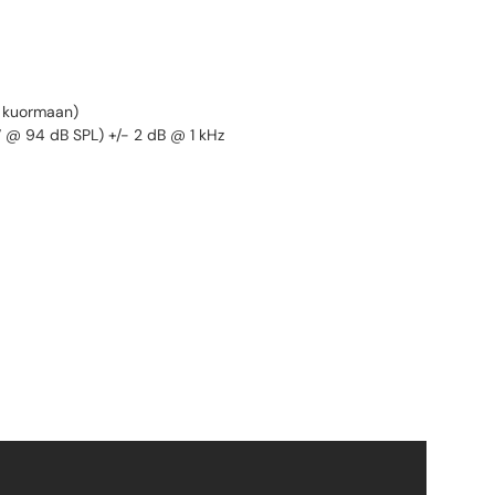
Ω kuormaan)
V @ 94 dB SPL) +/- 2 dB @ 1 kHz