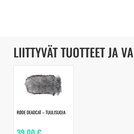
LIITTYVÄT TUOTTEET JA V
RØDE DEADCAT – TUULISUOJA
39,00
€