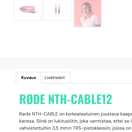
Kuvaus
Lisätiedot
RØDE NTH-CABLE12
Røde NTH-CABLE on korkealaatuinen joustava kaape
kanssa. Siinä on lukitusliitin, joka varmistaa, ettei s
vahvistettuihin 3,5 mm:n TRS-pistokkeisiin, joissa o