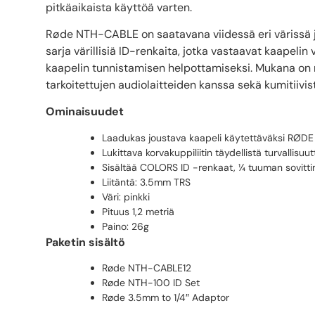
pitkäaikaista käyttöä varten.
Røde NTH-CABLE on saatavana viidessä eri värissä ja
sarja värillisiä ID-renkaita, jotka vastaavat kaapelin 
kaapelin tunnistamisen helpottamiseksi. Mukana o
tarkoitettujen audiolaitteiden kanssa sekä kumitiivi
Ominaisuudet
Laadukas joustava kaapeli käytettäväksi RØD
Lukittava korvakuppiliitin täydellistä turvallisuu
Sisältää COLORS ID -renkaat, ¼ tuuman sovittim
Liitäntä: 3.5mm TRS
Väri: pinkki
Pituus 1,2 metriä
Paino: 26g
Paketin sisältö
Røde NTH-CABLE12
Røde NTH-100 ID Set
Røde 3.5mm to 1/4″ Adaptor