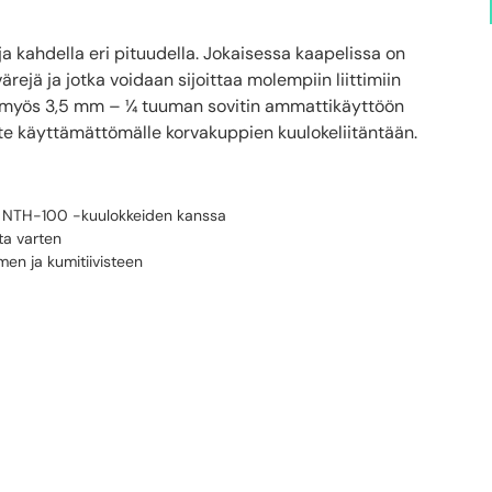
 kahdella eri pituudella. Jokaisessa kaapelissa on
värejä ja jotka voidaan sijoittaa molempiin liittimiin
n myös 3,5 mm – ¼ tuuman sovitin ammattikäyttöön
ste käyttämättömälle korvakuppien kuulokeliitäntään.
E NTH-100 -kuulokkeiden kanssa
tta varten
en ja kumitiivisteen