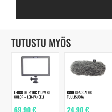
TUTUSTU MYÖS
LEDGO LG-E116C 11.5W BI-
RØDE DEADCAT GO –
COLOR – LED-PANEELI
TUULISUOJA
69,90
€
24,90
€