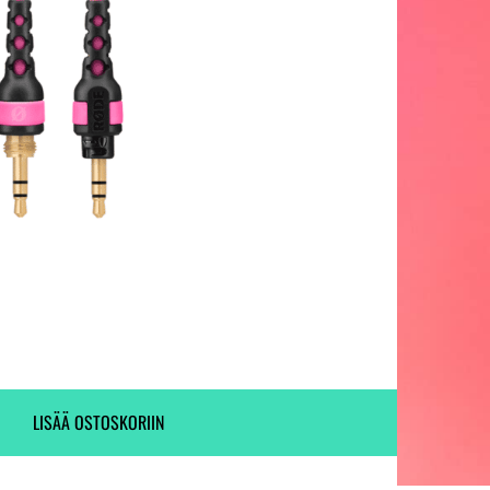
Ei varastossa. (Toimitus 7-9 pv)
20 kpl varastossa.
LISÄÄ OSTOSKORIIN