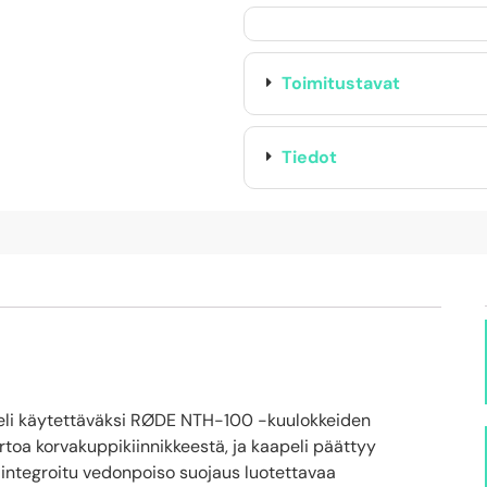
Toimitustavat
Tiedot
li käytettäväksi RØDE NTH-100 -kuulokkeiden
e irtoa korvakuppikiinnikkeestä, ja kaapeli päättyy
n integroitu vedonpoiso suojaus luotettavaa