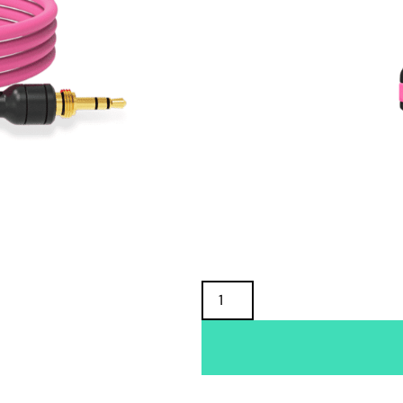
TUOTTEEN SAATAVUUS
Oma varasto:
Maahantuojan varasto:
24,90
€