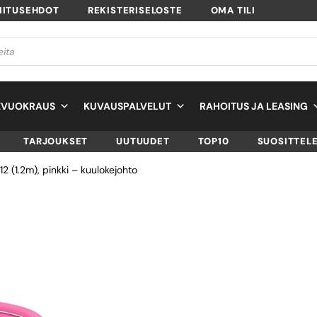
MITUSEHDOT
REKISTERISELOSTE
OMA TILI
EVUOKRAUS
KUVAUSPALVELUT
RAHOITUS JA LEASING
TARJOUKSET
UUTUUDET
TOP10
SUOSITTEL
(1.2m), pinkki – kuulokejohto
RØDE NTH-CABLE
(1.2M), PINKKI –
KUULOKEJOHTO
SKU
NTH-CABLE12P