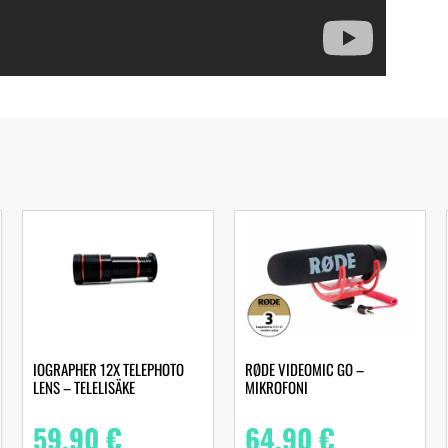
IOGRAPHER 12X TELEPHOTO
RØDE VIDEOMIC GO –
LENS – TELELISÄKE
MIKROFONI
59,90
€
64,90
€