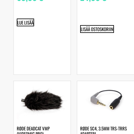
LUE LISÄÄ
LISÄÄ OSTOSKORIIN
RØDE DEADCAT VMP
RØDE SC4, 3.5MM TRS-TRRS
(VIDEOMIC PRO) –
ADAPTERI