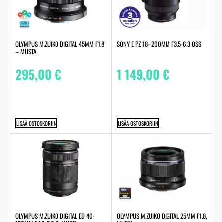
OLYMPUS M.ZUIKO DIGITAL 45MM F1.8
SONY E PZ 18–200MM F3.5-6.3 OSS
– MUSTA
295,00
€
1 149,00
€
LISÄÄ OSTOSKORIIN
LISÄÄ OSTOSKORIIN
OLYMPUS M.ZUIKO DIGITAL ED 40-
OLYMPUS M.ZUIKO DIGITAL 25MM F1.8,