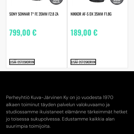
SONY SONNAR T* FE 35MM F2.8 ZA
NIKKOR AF-S DX 35MM F1.8G
799,00
€
189,00
€
LISÄÄ OSTOSKORIIN
LISÄÄ OSTOSKORIIN
Perheyhtiö Kuva-Järvinen Ky on jo vuodesta 1970
alkaen toiminut täyden palvelun valokuvaamo ja
studiossamme ikuistaneet elämänne tärkeimmät hetket
jo toisessa sukupolvessa. Edustamme kaikkia alan
suurimpia toimijoita.