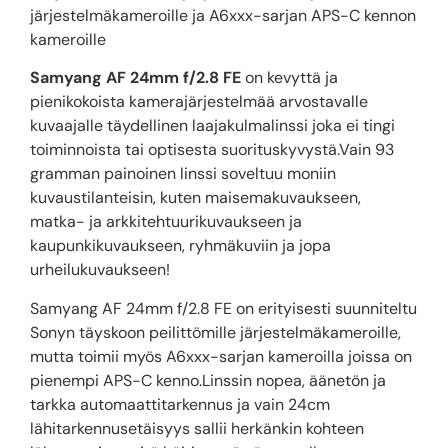
järjestelmäkameroille ja A6xxx-sarjan APS-C kennon
kameroille
Samyang AF 24mm f/2.8 FE
on kevyttä ja
pienikokoista kamerajärjestelmää arvostavalle
kuvaajalle täydellinen laajakulmalinssi joka ei tingi
toiminnoista tai optisesta suorituskyvystä.Vain 93
gramman painoinen linssi soveltuu moniin
kuvaustilanteisin, kuten maisemakuvaukseen,
matka- ja arkkitehtuurikuvaukseen ja
kaupunkikuvaukseen, ryhmäkuviin ja jopa
urheilukuvaukseen!
Samyang AF 24mm f/2.8 FE on erityisesti suunniteltu
Sonyn täyskoon peilittömille järjestelmäkameroille,
mutta toimii myös A6xxx-sarjan kameroilla joissa on
pienempi APS-C kenno.Linssin nopea, äänetön ja
tarkka automaattitarkennus ja vain 24cm
lähitarkennusetäisyys sallii herkänkin kohteen