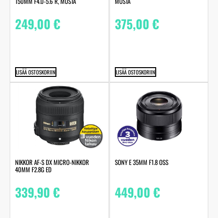
150MM F4.0-5.6 R, MUSTA
MUSTA
249,00
€
375,00
€
LISÄÄ OSTOSKORIIN
LISÄÄ OSTOSKORIIN
NIKKOR AF-S DX MICRO-NIKKOR
SONY E 35MM F1.8 OSS
40MM F2.8G ED
339,90
€
449,00
€