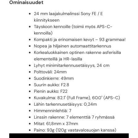
Ominaisuudet
24 mm laajakulmalinssi Sony FE / E
kiinnitykseen
Täyskoon kennoille (toimii myös APS-C-
kennoilla)
Kompakti ja erinomaisen kevyt – 93 grammaa!
Nopea ja hiljainen automaattitarkennus
Korkealuokkainen optinen rakenne asferisilla
elementeillä ja HR-lasilla
Lyhyt minimitarkennusetäisyys, 24 cm
Polttoväli: 24mm
Suodinkierre: 49mm
Suurin aukko: F2.8
Pienin aukko: F22
Kuvakulma: 82.1˚ (Full Frame), 60.0˚ (APS-C)
Lähin tarkennusetäisyys: 0,24m
Himmenninlehtiä: 7
Linssin rakenne: 7 elementtiä 7 ryhmässä
Mitat: 61,8mm x 37mm
Paino: 93g (120g vastavalosuojan kanssa)