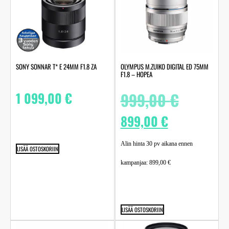
SONY SONNAR T* E 24MM F1.8 ZA
OLYMPUS M.ZUIKO DIGITAL ED 75MM
F1.8 – HOPEA
1 099,00
€
999,00
€
899,00
€
Alin hinta 30 pv aikana ennen
LISÄÄ OSTOSKORIIN
kampanjaa:
899,00
€
LISÄÄ OSTOSKORIIN