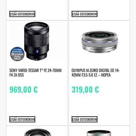
LISÄÄ OSTOSKORIIN
LISÄÄ OSTOSKORIIN
SONY VARIO-TESSAR T* FE 24-70MM
OLYMPUS M.ZUIKO DIGITAL ED 14-
F4 ZA OSS
42MM F3.5-5.6 EZ – HOPEA
969,00
€
319,00
€
LISÄÄ OSTOSKORIIN
LISÄÄ OSTOSKORIIN