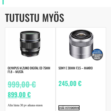
TUTUSTU MYÖS
OLYMPUS M.ZUIKO DIGITAL ED 75MM
SONY E 30MM F3.5 – MAKRO
F1.8 – MUSTA
999,00
€
245,00
€
899,00
€
Alin hinta 30 pv aikana ennen
LISÄÄ OSTOSKORIIN