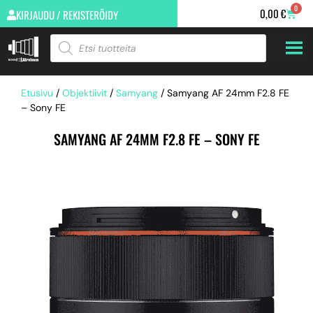
0
0,00
€
KIRJAUDU / REKISTERÖIDY
Etusivu
/
Objektiivit
/
Samyang
/ Samyang AF 24mm F2.8 FE
– Sony FE
SAMYANG AF 24MM F2.8 FE – SONY FE