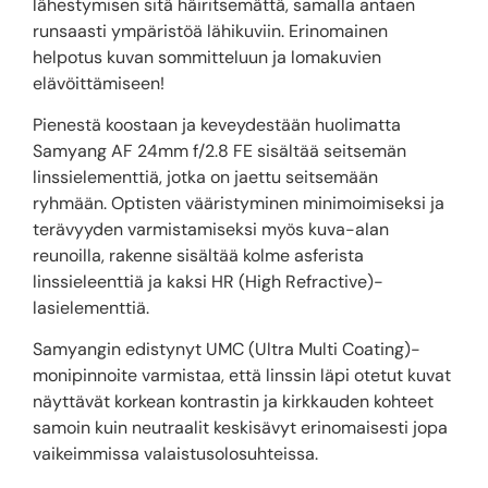
lähestymisen sitä häiritsemättä, samalla antaen
runsaasti ympäristöä lähikuviin. Erinomainen
helpotus kuvan sommitteluun ja lomakuvien
elävöittämiseen!
Pienestä koostaan ja keveydestään huolimatta
Samyang AF 24mm f/2.8 FE sisältää seitsemän
linssielementtiä, jotka on jaettu seitsemään
ryhmään. Optisten vääristyminen minimoimiseksi ja
terävyyden varmistamiseksi myös kuva-alan
reunoilla, rakenne sisältää kolme asferista
linssieleenttiä ja kaksi HR (High Refractive)-
lasielementtiä.
Samyangin edistynyt UMC (Ultra Multi Coating)-
monipinnoite varmistaa, että linssin läpi otetut kuvat
näyttävät korkean kontrastin ja kirkkauden kohteet
samoin kuin neutraalit keskisävyt erinomaisesti jopa
vaikeimmissa valaistusolosuhteissa.