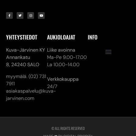
YHTEYSTIEDOT
AUKIOLOAJAT
INFO
Kuva-Järvinen KY
Liike avoinna
Annankatu
Ma-Pe 9.00-17.00
8,
24240 SALO
La 10.00-14.00
myymälä. (02) 731
Verkkokauppa
7911
24/7
asiakaspalvelu@kuva-
jarvinen.com
© ALL RIGHTS RESERVED