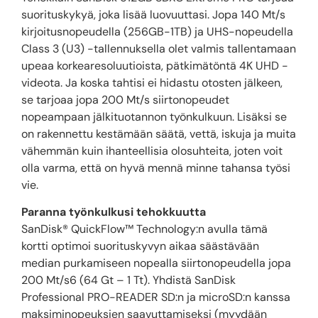
suorituskykyä, joka lisää luovuuttasi. Jopa 140 Mt/s
kirjoitusnopeudella (256GB-1TB) ja UHS-nopeudella
Class 3 (U3) -tallennuksella olet valmis tallentamaan
upeaa korkearesoluutioista, pätkimätöntä 4K UHD -
videota. Ja koska tahtisi ei hidastu otosten jälkeen,
se tarjoaa jopa 200 Mt/s siirtonopeudet
nopeampaan jälkituotannon työnkulkuun. Lisäksi se
on rakennettu kestämään säätä, vettä, iskuja ja muita
vähemmän kuin ihanteellisia olosuhteita, joten voit
olla varma, että on hyvä mennä minne tahansa työsi
vie.
Paranna työnkulkusi tehokkuutta
SanDisk® QuickFlow™ Technology:n avulla tämä
kortti optimoi suorituskyvyn aikaa säästävään
median purkamiseen nopealla siirtonopeudella jopa
200 Mt/s6 (64 Gt – 1 Tt). Yhdistä SanDisk
Professional PRO-READER SD:n ja microSD:n kanssa
maksiminopeuksien saavuttamiseksi (myydään