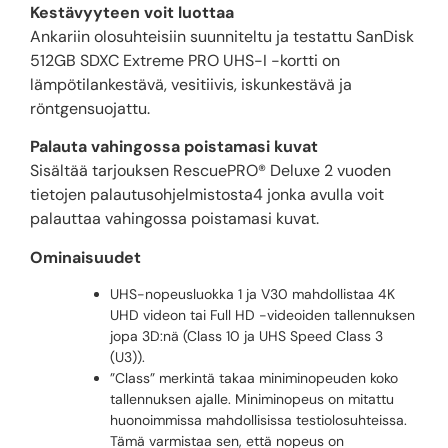
Kestävyyteen voit luottaa
Ankariin olosuhteisiin suunniteltu ja testattu SanDisk
512GB SDXC Extreme PRO UHS-I -kortti on
lämpötilankestävä, vesitiivis, iskunkestävä ja
röntgensuojattu.
Palauta vahingossa poistamasi kuvat
Sisältää tarjouksen RescuePRO® Deluxe 2 vuoden
tietojen palautusohjelmistosta4 jonka avulla voit
palauttaa vahingossa poistamasi kuvat.
Ominaisuudet
UHS-nopeusluokka 1 ja V30 mahdollistaa 4K
UHD videon tai Full HD -videoiden tallennuksen
jopa 3D:nä (Class 10 ja UHS Speed Class 3
(U3)).
”Class” merkintä takaa miniminopeuden koko
tallennuksen ajalle. Miniminopeus on mitattu
huonoimmissa mahdollisissa testiolosuhteissa.
Tämä varmistaa sen, että nopeus on