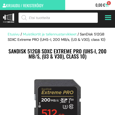
0
0,00
€
KIRJAUDU / REKISTERÖIDY
Etusivu
/
Muistikortit ja tallennustarvikkeet
/ SanDisk 512GB
SDXC Extreme PRO (UHS-I, 200 MB/s, (U3 & V30), class 10)
SANDISK 512GB SDXC EXTREME PRO (UHS-I, 200
MB/S, (U3 & V30), CLASS 10)