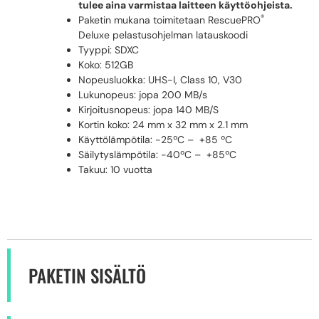
tulee aina varmistaa laitteen käyttöohjeista.
®
Paketin mukana toimitetaan RescuePRO
Deluxe pelastusohjelman latauskoodi
Tyyppi: SDXC
Koko: 512GB
Nopeusluokka: UHS-I, Class 10, V30
Lukunopeus: jopa 200 MB/s
Kirjoitusnopeus: jopa 140 MB/S
Kortin koko: 24 mm x 32 mm x 2.1 mm
Käyttölämpötila: -25ºC – +85 ºC
Säilytyslämpötila: -40ºC – +85ºC
Takuu: 10 vuotta
PAKETIN SISÄLTÖ