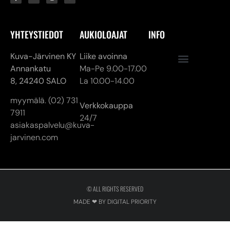
YHTEYSTIEDOT
AUKIOLOAJAT
INFO
Kuva-Järvinen KY
Liike avoinna
Annankatu
Ma-Pe 9.00-17.00
8,
24240 SALO
La 10.00-14.00
myymälä. (02) 731
Verkkokauppa
7911
24/7
asiakaspalvelu@kuva-
jarvinen.com
© ALL RIGHTS RESERVED
MADE ❤ BY DIGITAL PRIORITY