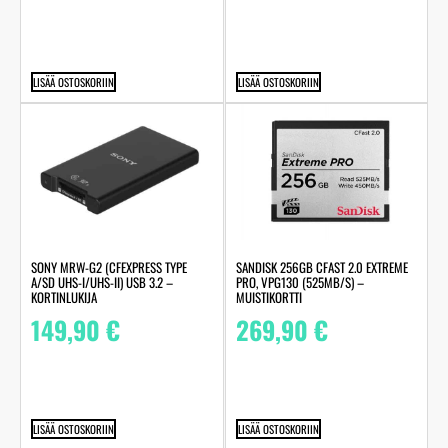
LISÄÄ OSTOSKORIIN
LISÄÄ OSTOSKORIIN
SONY MRW-G2 (CFEXPRESS TYPE
SANDISK 256GB CFAST 2.0 EXTREME
A/SD UHS-I/UHS-II) USB 3.2 –
PRO, VPG130 (525MB/S) –
KORTINLUKIJA
MUISTIKORTTI
149,90
€
269,90
€
LISÄÄ OSTOSKORIIN
LISÄÄ OSTOSKORIIN