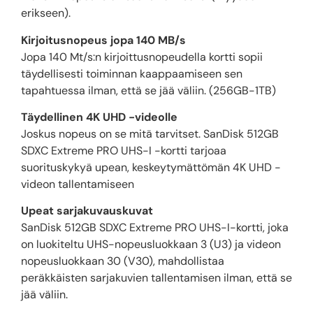
erikseen).
Kirjoitusnopeus jopa 140 MB/s
Jopa 140 Mt/s:n kirjoittusnopeudella kortti sopii
täydellisesti toiminnan kaappaamiseen sen
tapahtuessa ilman, että se jää väliin. (256GB-1TB)
Täydellinen 4K UHD -videolle
Joskus nopeus on se mitä tarvitset. SanDisk 512GB
SDXC Extreme PRO UHS-I -kortti tarjoaa
suorituskykyä upean, keskeytymättömän 4K UHD -
videon tallentamiseen
Upeat sarjakuvauskuvat
SanDisk 512GB SDXC Extreme PRO UHS-I-kortti, joka
on luokiteltu UHS-nopeusluokkaan 3 (U3) ja videon
nopeusluokkaan 30 (V30), mahdollistaa
peräkkäisten sarjakuvien tallentamisen ilman, että se
jää väliin.