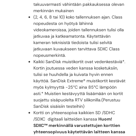
takuuvarmasti vähintään pakkauksessa olevan
merkinnän mukainen
(2, 4, 6, 8 tai 10) koko tallennuksen ajan. Class
nopeudesta on hyötyä lähinnä
videokameroissa, joiden tallennuksen tulisi olla
jatkuvaa ja katkeamatonta. Käytettävän
kameran teknisistä tiedoista tulisi selvitä
jatkuvaan kuvaukseen tarvittava SDXC Class
nopeusmerkintä.
Kaikki SanDisk muistikortit ovat vedenkestäviä*.
Kortin joutuessa veden kanssa kosketuksiin,
tulisi se huuhdella ja kuivata hyvin ennen
käyttöä. SanDisk Extreme® muistikortit kestävät
myös kylmyyttä -25°C aina 85°C lämpöön
asti.* Muistien kestävyyttä lisäämään on kortit
suojattu sisäpuolelta RTV silikonilla.(Perustuu
SanDisk sisäisiin testeihin)
Kortti on yhteensopiva kaikkien SD /SDHC
/SDXC digitaali laitteiden kanssa
Huom!
SDXC™ merkinnällä varustettujen korttien
yhteensopivuus käytettävän laitteen kanssa