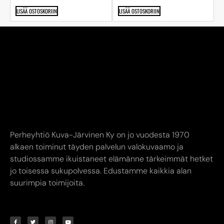
LISÄÄ OSTOSKORIIN
LISÄÄ OSTOSKORIIN
Perheyhtiö Kuva-Järvinen Ky on jo vuodesta 1970
alkaen toiminut täyden palvelun valokuvaamo ja
studiossamme ikuistaneet elämänne tärkeimmät hetket
jo toisessa sukupolvessa. Edustamme kaikkia alan
suurimpia toimijoita.