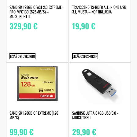
SANDISK 128GB CFAST 2.0 EXTREME
TRANSCEND TS-RDF8 ALL IN ONE USB
PRO, VPG130 (525MB/S) –
3.1, MUSTA – KORTINLUKIJA
MUISTIKORTTI
329,90
€
19,90
€
LISÄÄ OSTOSKORIIN
LISÄÄ OSTOSKORIIN
SANDISK 128GB CF EXTREME (120
SANDISK ULTRA 64GB USB 3.0 -
MB/S)
MUISTITIKKU
99,90
€
29,90
€