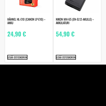
HÄHNEL HL-E10 (CANON LP-E10) –
NIKON MH-65 (EN-EL12-AKULLE) –
AKKU
AKKULATURI
24,90
€
54,90
€
LISÄÄ OSTOSKORIIN
LISÄÄ OSTOSKORIIN