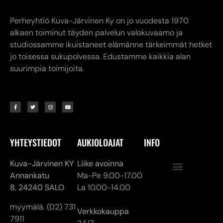
Perheyhtiö Kuva-Järvinen Ky on jo vuodesta 1970
alkaen toiminut täyden palvelun valokuvaamo ja
studiossamme ikuistaneet elämänne tärkeimmät hetket
jo toisessa sukupolvessa. Edustamme kaikkia alan
suurimpia toimijoita.
YHTEYSTIEDOT
AUKIOLOAJAT
INFO
Kuva-Järvinen KY
Liike avoinna
Annankatu
Ma-Pe 9.00-17.00
8,
24240 SALO
La 10.00-14.00
myymälä. (02) 731
Verkkokauppa
7911