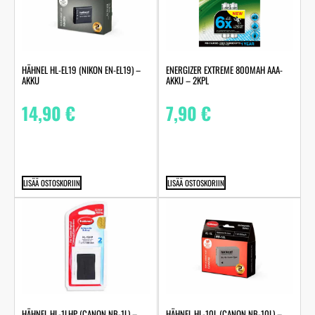
HÄHNEL HL-EL19 (NIKON EN-EL19) –
ENERGIZER EXTREME 800MAH AAA-
AKKU
AKKU – 2KPL
14,90
€
7,90
€
LISÄÄ OSTOSKORIIN
LISÄÄ OSTOSKORIIN
HÄHNEL HL-1LHP (CANON NB-1L) –
HÄHNEL HL-10L (CANON NB-10L) –