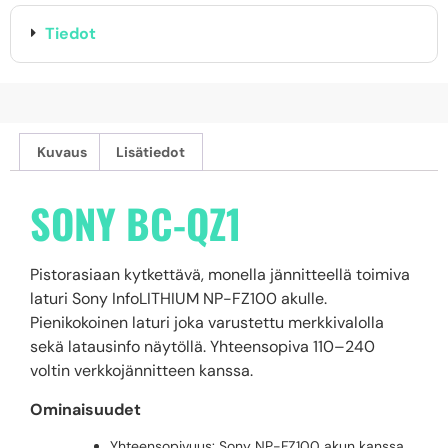
Tiedot
Kuvaus
Lisätiedot
SONY BC-QZ1
Pistorasiaan kytkettävä, monella jännitteellä toimiva
laturi Sony InfoLITHIUM NP-FZ100 akulle.
Pienikokoinen laturi joka varustettu merkkivalolla
sekä latausinfo näytöllä. Yhteensopiva 110–240
voltin verkkojännitteen kanssa.
Ominaisuudet
Yhteensopivuus: Sony NP-FZ100 akun kanssa