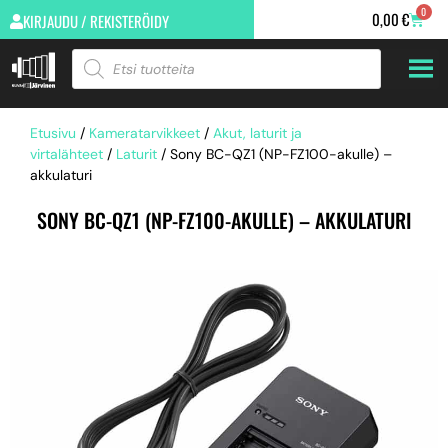
0
0,00
€
KIRJAUDU / REKISTERÖIDY
Etusivu
/
Kameratarvikkeet
/
Akut, laturit ja
virtalähteet
/
Laturit
/ Sony BC-QZ1 (NP-FZ100-akulle) –
akkulaturi
SONY BC-QZ1 (NP-FZ100-AKULLE) – AKKULATURI