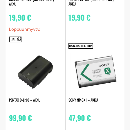
AKKU
AKKU
19,90
€
19,90
€
Loppuunmyyty.
LUE LISÄÄ
LISÄÄ OSTOSKORIIN
PENTAX D-LI90 – AKKU
SONY NP-BX1 – AKKU
99,90
€
47,90
€