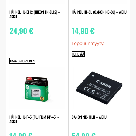
HÄHNEL HL-EL12 (NIKON EN-EL12) –
HÄHNEL HL-8L (CANON NB-8L) – AKKU
AKKU
24,90
€
14,90
€
Loppuunmyyty.
LUE LISÄÄ
LISÄÄ OSTOSKORIIN
HÄHNEL HL-F45 (FUJIFILM NP-45) –
CANON NB-11LH – AKKU
AKKU
14,90
€
54,90
€