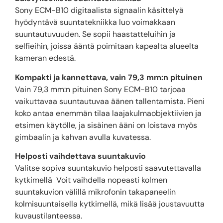
Sony ECM-B10 digitaalista signaalin käsittelyä
hyödyntävä suuntatekniikka luo voimakkaan
suuntautuvuuden. Se sopii haastatteluihin ja
selfieihin, joissa ääntä poimitaan kapealta alueelta
kameran edestä.
Kompakti ja kannettava, vain 79,3 mm:n pituinen
Vain 79,3 mm:n pituinen Sony ECM-B10 tarjoaa
vaikuttavaa suuntautuvaa äänen tallentamista. Pieni
koko antaa enemmän tilaa laajakulmaobjektiivien ja
etsimen käytölle, ja sisäinen ääni on loistava myös
gimbaalin ja kahvan avulla kuvatessa.
Helposti vaihdettava suuntakuvio
Valitse sopiva suuntakuvio helposti saavutettavalla
kytkimellä Voit vaihdella nopeasti kolmen
suuntakuvion välillä mikrofonin takapaneelin
kolmisuuntaisella kytkimellä, mikä lisää joustavuutta
kuvaustilanteessa.