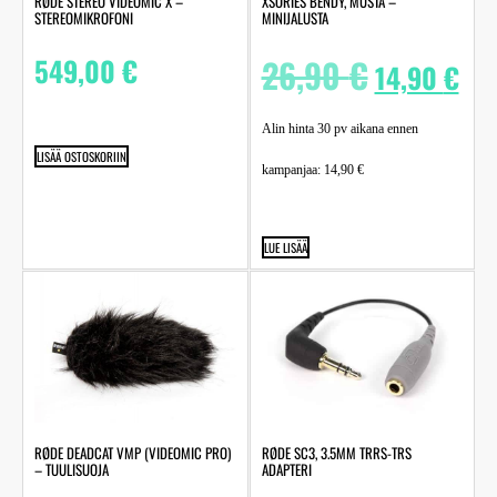
RØDE STEREO VIDEOMIC X –
XSORIES BENDY, MUSTA –
STEREOMIKROFONI
MINIJALUSTA
549,00
€
26,90
€
14,90
€
Alin hinta 30 pv aikana ennen
LISÄÄ OSTOSKORIIN
kampanjaa:
14,90
€
LUE LISÄÄ
RØDE DEADCAT VMP (VIDEOMIC PRO)
RØDE SC3, 3.5MM TRRS-TRS
– TUULISUOJA
ADAPTERI