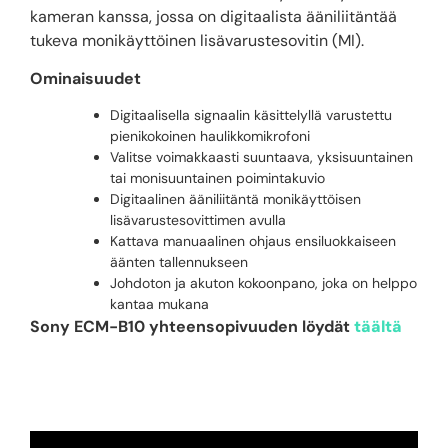
kameran kanssa, jossa on digitaalista ääniliitäntää
tukeva monikäyttöinen lisävarustesovitin (MI).
Ominaisuudet
Digitaalisella signaalin käsittelyllä varustettu
pienikokoinen haulikkomikrofoni
Valitse voimakkaasti suuntaava, yksisuuntainen
tai monisuuntainen poimintakuvio
Digitaalinen ääniliitäntä monikäyttöisen
lisävarustesovittimen avulla
Kattava manuaalinen ohjaus ensiluokkaiseen
äänten tallennukseen
Johdoton ja akuton kokoonpano, joka on helppo
kantaa mukana
Sony ECM-B10 yhteensopivuuden löydät
täältä