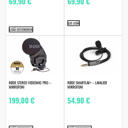
69,90
€
69,90
€
LUE LISÄÄ
LISÄÄ OSTOSKORIIN
RØDE STEREO VIDEOMIC PRO –
RØDE SMARTLAV+ – LAVALIER
MIKROFONI
MIKROFONI
199,00
€
54,90
€