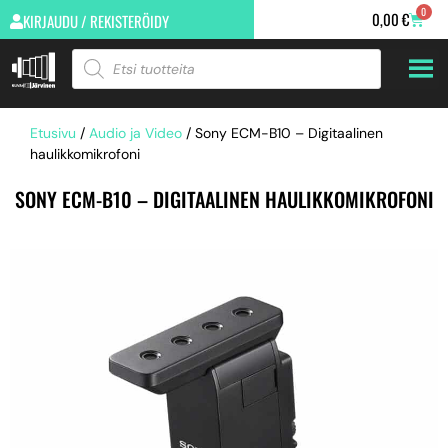
0
0,00
€
KIRJAUDU / REKISTERÖIDY
Etusivu
/
Audio ja Video
/ Sony ECM-B10 – Digitaalinen
haulikkomikrofoni
SONY ECM-B10 – DIGITAALINEN HAULIKKOMIKROFONI