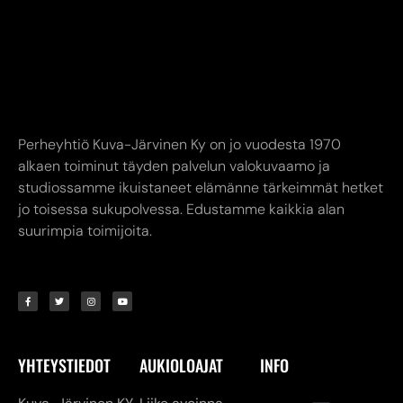
Perheyhtiö Kuva-Järvinen Ky on jo vuodesta 1970
alkaen toiminut täyden palvelun valokuvaamo ja
studiossamme ikuistaneet elämänne tärkeimmät hetket
jo toisessa sukupolvessa. Edustamme kaikkia alan
suurimpia toimijoita.
YHTEYSTIEDOT
AUKIOLOAJAT
INFO
Kuva-Järvinen KY
Liike avoinna
Annankatu
Ma-Pe 9.00-17.00
8,
24240 SALO
La 10.00-14.00
myymälä. (02) 731
Verkkokauppa
7911
24/7