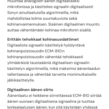
muuntaa analogisen äänen digitaaliseksi
mikrofonissa ja käsittelee signaalin digitaalisesti
Sonyn ainutlaatuisilla algoritmeilla, mikä
mahdollistaa kolme suuntakuviota sekä
kohinanvaimennuksen. Sisäinen digitaalinen muunto
auttaa vähentämään kohinaa mikrofonin sisällä.
Erittäin tehokkaat kohinasuodattimet
Digitaalista signaalin käsittelyä hyödyntävä
kohinanpoistosuodin ECM-B10:n
kohinanpoistosuodin vähentää tehokkaasti
ylimääräisiä taustaääniä digitaalisen signaalin
käsittelyn algoritmeilla, mikä maksimoi äänenlaadun
tallentaessa ja vähentää tarvetta monimutkaiselle
jälkikäsittelylle.
Digitaalinen äänen siirto
Äänenlaatu ei heikkene siirrettäessä ECM-B10 siirtää
äänen suoraan digitaalisena signaalina ja tuottaa
korkealaatuisen äänen, kun sitä käytetään yhdessä