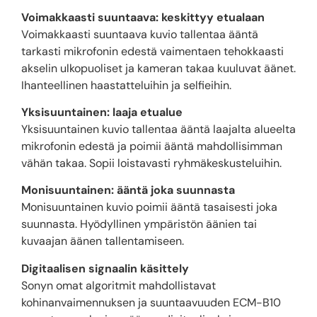
Voimakkaasti suuntaava: keskittyy etualaan
Voimakkaasti suuntaava kuvio tallentaa ääntä
tarkasti mikrofonin edestä vaimentaen tehokkaasti
akselin ulkopuoliset ja kameran takaa kuuluvat äänet.
Ihanteellinen haastatteluihin ja selfieihin.
Yksisuuntainen: laaja etualue
Yksisuuntainen kuvio tallentaa ääntä laajalta alueelta
mikrofonin edestä ja poimii ääntä mahdollisimman
vähän takaa. Sopii loistavasti ryhmäkeskusteluihin.
Monisuuntainen: ääntä joka suunnasta
Monisuuntainen kuvio poimii ääntä tasaisesti joka
suunnasta. Hyödyllinen ympäristön äänien tai
kuvaajan äänen tallentamiseen.
Digitaalisen signaalin käsittely
Sonyn omat algoritmit mahdollistavat
kohinanvaimennuksen ja suuntaavuuden ECM-B10