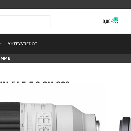
0
0,00
€
YHTEYSTIEDOT
EMME
M F4.5-5.6 GM OSS