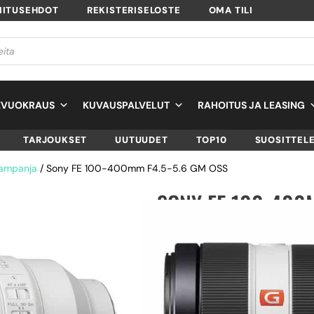
MITUSEHDOT
REKISTERISELOSTE
OMA TILI
EVUOKRAUS
KUVAUSPALVELUT
RAHOITUS JA LEASING
TARJOUKSET
UUTUUDET
TOP10
SUOSITTEL
kampanja
/ Sony FE 100-400mm F4.5-5.6 GM OSS
SONY FE 100-400M
SKU
SEL100400GM.SYX
TUOTTEEN SAATAVUUS