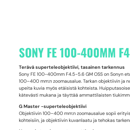
SONY FE 100-400MM F4
Terävä superteleobjektiivi, tasainen tarkennus
Sony FE 100-400mm F4.5-5.6 GM OSS on Sonyn eturi
100–400 mm:n zoomausalue. Tarkan objektiivin ja n
upeita kuvia myös etäisistä kohteista. Huipputasoisen
kätevästi mukana ja täyttää ammattilaisten tiukimm
G Master -superteleobjektiivi
Objektiivin 100–400 mm:n zoomausalue sopii erityisen
kohteisiin, ja objektiivin kuvanlaatu ja tehokas tark