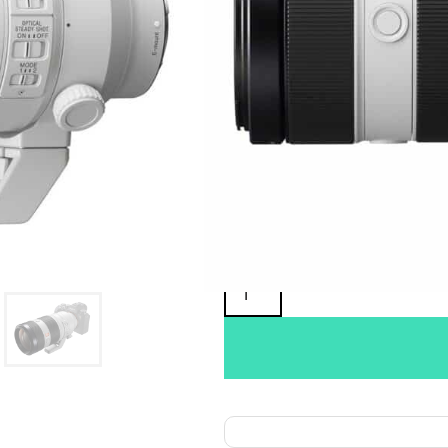
Oma varasto:
Maahantuojan varasto:
2 745,00
€