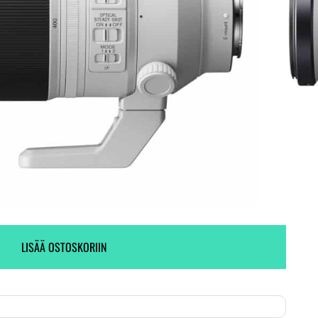
Ei varastossa. (Toimitus 7-9 pv)
Ei varastossa.
KYSY VAIHTOTARJOUS
LISÄÄ OSTOSKORIIN