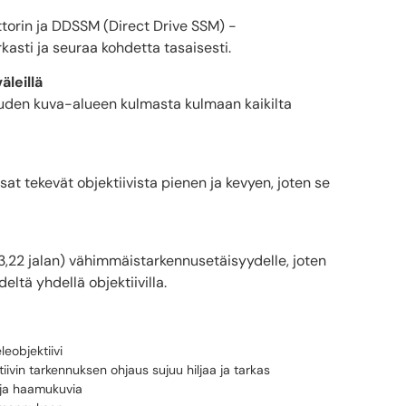
rin ja DDSSM (Direct Drive SSM) -
kasti ja seuraa kohdetta tasaisesti.
äleillä
uuden kuva-alueen kulmasta kulmaan kaikilta
t tekevät objektiivista pienen ja kevyen, joten se
,22 jalan) vähimmäistarkennusetäisyydelle, joten
ltä yhdellä objektiivilla.
eobjektiivi
iivin tarkennuksen ohjaus sujuu hiljaa ja tarkas
 ja haamukuvia