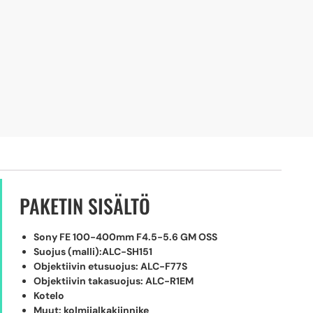
PAKETIN SISÄLTÖ
Sony FE 100-400mm F4.5-5.6 GM OSS
Suojus (malli):ALC-SH151
Objektiivin etusuojus: ALC-F77S
Objektiivin takasuojus: ALC-R1EM
Kotelo
Muut: kolmijalkakiinnike