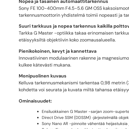
Nopea ja tasainen automaattitarkennus
Sony FE 100-400mm F4.5-5.6 GM OSS kaksoismootto
tarkennusmoottorin yhdistelmä toimii nopeasti ja tar
Suuri tarkkuus ja nopea tarkennus kaikilla polttov
Tarkka G Master -optiikka takaa erinomaisen tarkk
etäisyyksiltä objektiivin koko zoomausalueella.
Pienikokoinen, kevyt ja kannettava
Innovatiivinen modulaarinen rakenne ja magnesiumosa
kulkee kätevästi mukana.
Monipuolinen kuvaus
Kelluva tarkennusmekanismi tarkentaa 0,98 metrin (3
kohdetta voi seurata ja kuvata miltä tahansa etäisyyde
Ominaisuudet:
Ensiluokkainen G Master -sarjan zoom-supertel
Direct Drive SSM (DDSSM) ‑järjestelmällä objekt
Sony Nano AR -pinnoite vähentää heijastuksia