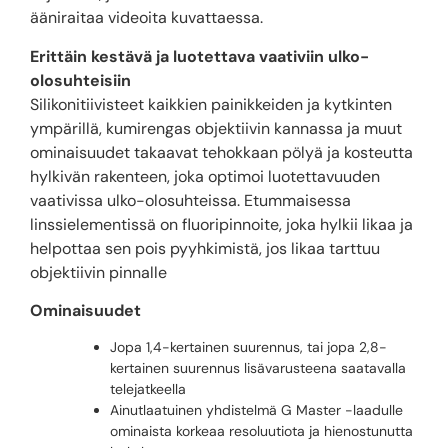
ääniraitaa videoita kuvattaessa.
Erittäin kestävä ja luotettava vaativiin ulko-
olosuhteisiin
Silikonitiivisteet kaikkien painikkeiden ja kytkinten
ympärillä, kumirengas objektiivin kannassa ja muut
ominaisuudet takaavat tehokkaan pölyä ja kosteutta
hylkivän rakenteen, joka optimoi luotettavuuden
vaativissa ulko-olosuhteissa. Etummaisessa
linssielementissä on fluoripinnoite, joka hylkii likaa ja
helpottaa sen pois pyyhkimistä, jos likaa tarttuu
objektiivin pinnalle
Ominaisuudet
Jopa 1,4-kertainen suurennus, tai jopa 2,8-
kertainen suurennus lisävarusteena saatavalla
telejatkeella
Ainutlaatuinen yhdistelmä G Master -laadulle
ominaista korkeaa resoluutiota ja hienostunutta