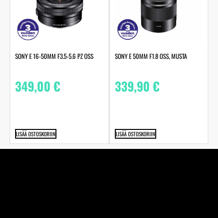
SONY E 16-50MM F3.5-5.6 PZ OSS
SONY E 50MM F1.8 OSS, MUSTA
349,00
€
339,90
€
LISÄÄ OSTOSKORIIN
LISÄÄ OSTOSKORIIN
Perheyhtiö Kuva-Järvinen Ky on jo vuodesta 1970
alkaen toiminut täyden palvelun valokuvaamo ja
studiossamme ikuistaneet elämänne tärkeimmät hetket