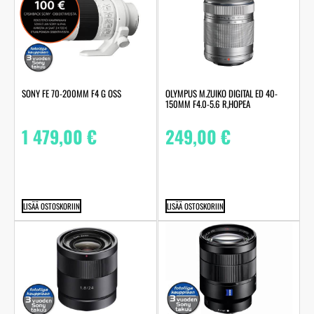
SONY FE 70-200MM F4 G OSS
OLYMPUS M.ZUIKO DIGITAL ED 40-
150MM F4.0-5.6 R,HOPEA
1 479,00
€
249,00
€
LISÄÄ OSTOSKORIIN
LISÄÄ OSTOSKORIIN