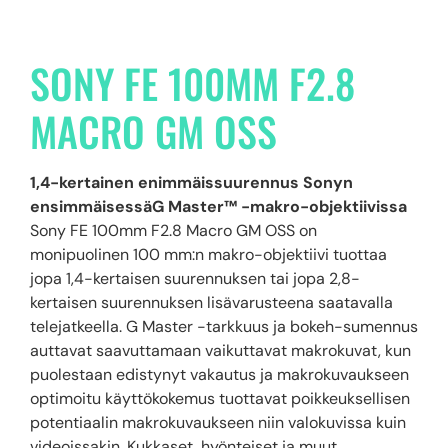
SONY FE 100MM F2.8
MACRO GM OSS
1,4-kertainen enimmäissuurennus Sonyn
ensimmäisessäG Master™ -makro-objektiivissa
Sony FE 100mm F2.8 Macro GM OSS on
monipuolinen 100 mm:n makro-objektiivi tuottaa
jopa 1,4-kertaisen suurennuksen tai jopa 2,8-
kertaisen suurennuksen lisävarusteena saatavalla
telejatkeella. G Master -tarkkuus ja bokeh-sumennus
auttavat saavuttamaan vaikuttavat makrokuvat, kun
puolestaan edistynyt vakautus ja makrokuvaukseen
optimoitu käyttökokemus tuottavat poikkeuksellisen
potentiaalin makrokuvaukseen niin valokuvissa kuin
videoissakin. Kukkaset, hyönteiset ja muut