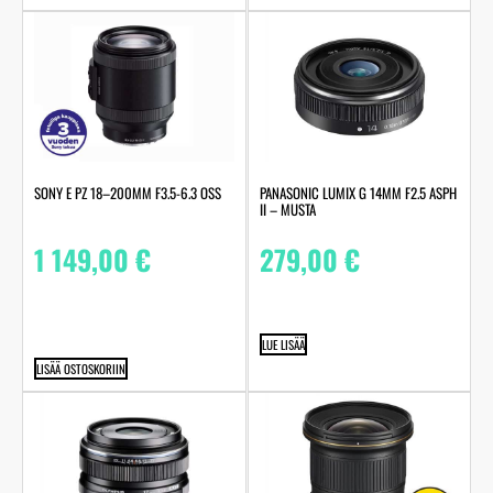
SONY E PZ 18–200MM F3.5-6.3 OSS
PANASONIC LUMIX G 14MM F2.5 ASPH
II – MUSTA
1 149,00
€
279,00
€
LUE LISÄÄ
LISÄÄ OSTOSKORIIN