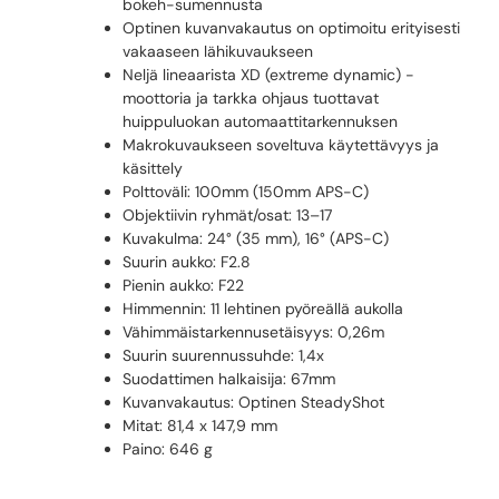
bokeh-sumennusta
Optinen kuvanvakautus on optimoitu erityisesti
vakaaseen lähikuvaukseen
Neljä lineaarista XD (extreme dynamic) -
moottoria ja tarkka ohjaus tuottavat
huippuluokan automaattitarkennuksen
Makrokuvaukseen soveltuva käytettävyys ja
käsittely
Polttoväli: 100mm (150mm APS-C)
Objektiivin ryhmät/osat: 13–17
Kuvakulma: 24° (35 mm), 16° (APS-C)
Suurin aukko: F2.8
Pienin aukko: F22
Himmennin: 11 lehtinen pyöreällä aukolla
Vähimmäistarkennusetäisyys: 0,26m
Suurin suurennussuhde: 1,4x
Suodattimen halkaisija: 67mm
Kuvanvakautus: Optinen SteadyShot
Mitat: 81,4 x 147,9 mm
Paino: 646 g