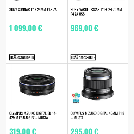
SONY SONNAR T* E 24MM F1.8 ZA
SONY VARIO-TESSAR T* FE 24-70MM
F4 ZA OSS
1 099,00
€
969,00
€
LISÄÄ OSTOSKORIIN
LISÄÄ OSTOSKORIIN
OLYMPUS M.ZUIKO DIGITAL ED 14-
OLYMPUS M.ZUIKO DIGITAL 45MM F1.8
42MM F3.5-5.6 EZ – MUSTA
– MUSTA
319,00
€
295,00
€