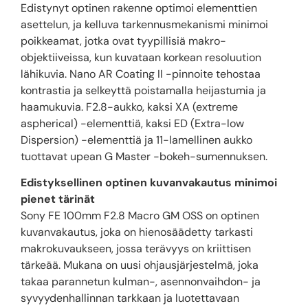
Edistynyt optinen rakenne optimoi elementtien
asettelun, ja kelluva tarkennusmekanismi minimoi
poikkeamat, jotka ovat tyypillisiä makro-
objektiiveissa, kun kuvataan korkean resoluution
lähikuvia. Nano AR Coating II -pinnoite tehostaa
kontrastia ja selkeyttä poistamalla heijastumia ja
haamukuvia. F2.8-aukko, kaksi XA (extreme
aspherical) -elementtiä, kaksi ED (Extra-low
Dispersion) -elementtiä ja 11-lamellinen aukko
tuottavat upean G Master -bokeh-sumennuksen.
Edistyksellinen optinen kuvanvakautus minimoi
pienet tärinät
Sony FE 100mm F2.8 Macro GM OSS on optinen
kuvanvakautus, joka on hienosäädetty tarkasti
makrokuvaukseen, jossa terävyys on kriittisen
tärkeää. Mukana on uusi ohjausjärjestelmä, joka
takaa parannetun kulman-, asennonvaihdon- ja
syvyydenhallinnan tarkkaan ja luotettavaan