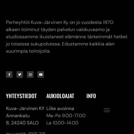
jo toisessa sukupolvessa. Edustamme kaikkia alan
suurimpia toimijoita.
YHTEYSTIEDOT
AUKIOLOAJAT
INFO
Kuva-Järvinen KY
Liike avoinna
Annankatu
Ma-Pe 9.00-17.00
8,
24240 SALO
La 10.00-14.00
myymälä. (02) 731
Verkkokauppa
7911
24/7
asiakaspalvelu@kuva-
jarvinen.com