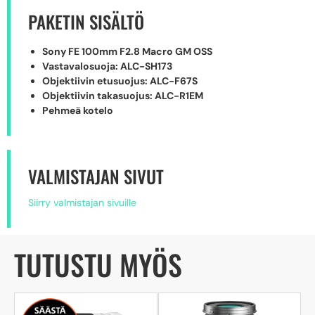
PAKETIN SISÄLTÖ
Sony FE 100mm F2.8 Macro GM OSS
Vastavalosuoja: ALC-SH173
Objektiivin etusuojus: ALC-F67S
Objektiivin takasuojus: ALC-R1EM
Pehmeä kotelo
VALMISTAJAN SIVUT
Siirry valmistajan sivuille
TUTUSTU MYÖS