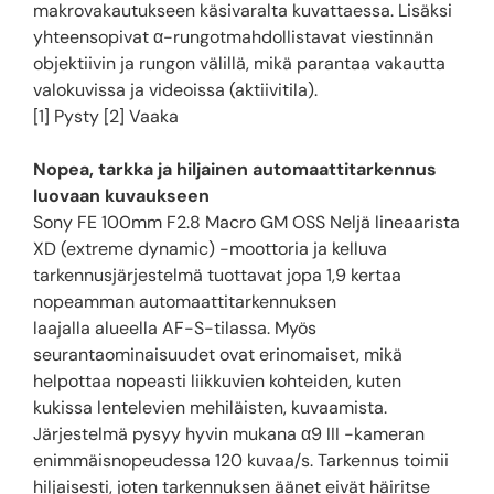
makrovakautukseen käsivaralta kuvattaessa. Lisäksi
yhteensopivat α-rungotmahdollistavat viestinnän
objektiivin ja rungon välillä, mikä parantaa vakautta
valokuvissa ja videoissa (aktiivitila).
[1] Pysty [2] Vaaka
Nopea, tarkka ja hiljainen automaattitarkennus
luovaan kuvaukseen
Sony FE 100mm F2.8 Macro GM OSS Neljä lineaarista
XD (extreme dynamic) -moottoria ja kelluva
tarkennusjärjestelmä tuottavat jopa 1,9 kertaa
nopeamman automaattitarkennuksen
laajalla alueella AF-S-tilassa. Myös
seurantaominaisuudet ovat erinomaiset, mikä
helpottaa nopeasti liikkuvien kohteiden, kuten
kukissa lentelevien mehiläisten, kuvaamista.
Järjestelmä pysyy hyvin mukana α9 III -kameran
enimmäisnopeudessa 120 kuvaa/s. Tarkennus toimii
hiljaisesti, joten tarkennuksen äänet eivät häiritse