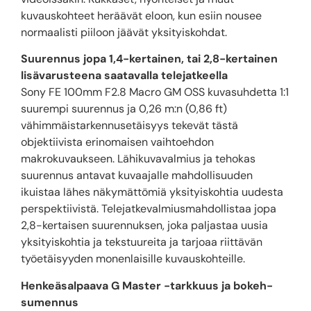
kuvauskohteet heräävät eloon, kun esiin nousee
normaalisti piiloon jäävät yksityiskohdat.
Suurennus jopa 1,4-kertainen, tai 2,8-kertainen
lisävarusteena saatavalla telejatkeella
Sony FE 100mm F2.8 Macro GM OSS kuvasuhdetta 1:1
suurempi suurennus ja 0,26 m:n (0,86 ft)
vähimmäistarkennusetäisyys tekevät tästä
objektiivista erinomaisen vaihtoehdon
makrokuvaukseen. Lähikuvavalmius ja tehokas
suurennus antavat kuvaajalle mahdollisuuden
ikuistaa lähes näkymättömiä yksityiskohtia uudesta
perspektiivistä. Telejatkevalmiusmahdollistaa jopa
2,8-kertaisen suurennuksen, joka paljastaa uusia
yksityiskohtia ja tekstuureita ja tarjoaa riittävän
työetäisyyden monenlaisille kuvauskohteille.
Henkeäsalpaava G Master -tarkkuus ja bokeh-
sumennus