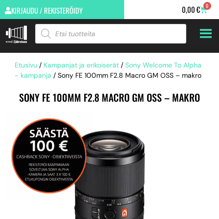
0
0,00
€
KIRJAUDU / REKISTERÖIDY
Etusivu
/
Kampanjat ja erikoiserät
/
Sony Welcome To Alpha
- kampanja
/ Sony FE 100mm F2.8 Macro GM OSS – makro
SONY FE 100MM F2.8 MACRO GM OSS – MAKRO