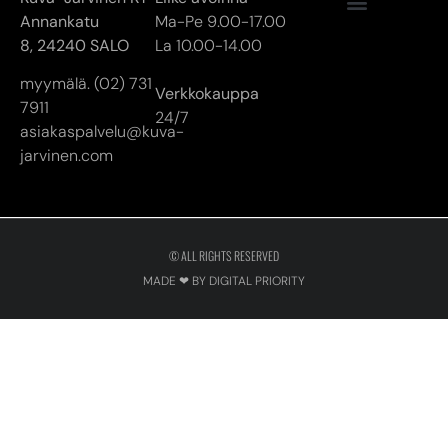
Annankatu
Ma-Pe 9.00-17.00
8,
24240 SALO
La 10.00-14.00
myymälä. (02) 731
Verkkokauppa
7911
24/7
asiakaspalvelu@kuva-
jarvinen.com
© ALL RIGHTS RESERVED
MADE ❤ BY DIGITAL PRIORITY