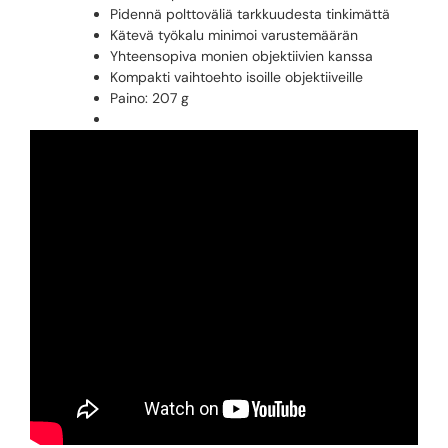
Pidennä polttoväliä tarkkuudesta tinkimättä
Kätevä työkalu minimoi varustemäärän
Yhteensopiva monien objektiivien kanssa
Kompakti vaihtoehto isoille objektiiveille
Paino: 207 g