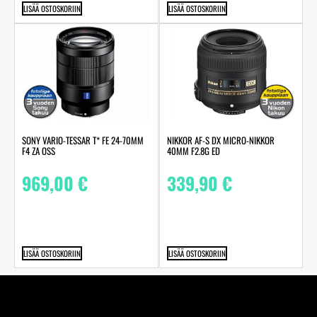
LISÄÄ OSTOSKORIIN
LISÄÄ OSTOSKORIIN
SONY VARIO-TESSAR T* FE 24-70MM
NIKKOR AF-S DX MICRO-NIKKOR
F4 ZA OSS
40MM F2.8G ED
969,00
€
339,90
€
LISÄÄ OSTOSKORIIN
LISÄÄ OSTOSKORIIN