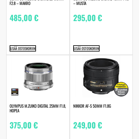
F2.8 – MAKRO
– MUSTA
485,00
€
295,00
€
LISÄÄ OSTOSKORIIN
LISÄÄ OSTOSKORIIN
OLYMPUS M.ZUIKO DIGITAL 25MM F1.8,
NIKKOR AF-S 50MM F1.8G
HOPEA
375,00
€
249,00
€