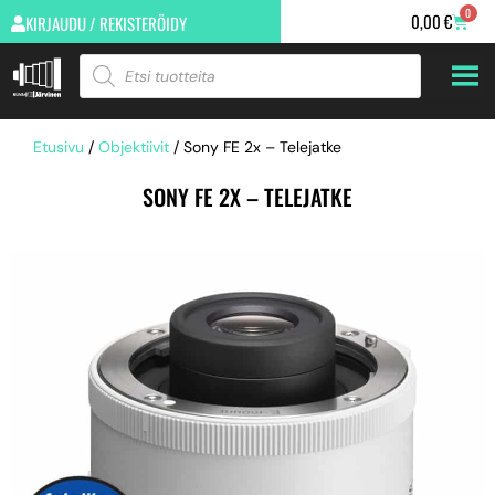
0
0,00
€
KIRJAUDU / REKISTERÖIDY
Etusivu
/
Objektiivit
/ Sony FE 2x – Telejatke
SONY FE 2X – TELEJATKE