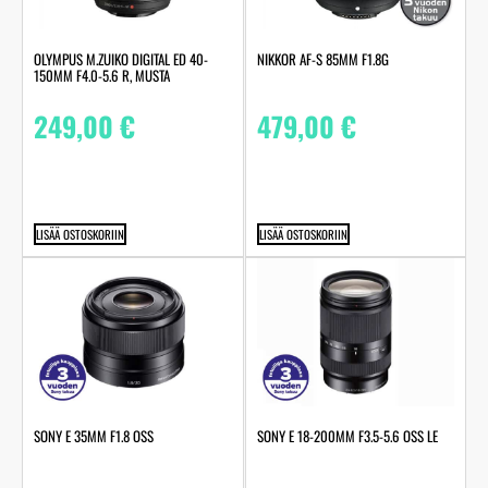
OLYMPUS M.ZUIKO DIGITAL ED 40-
NIKKOR AF-S 85MM F1.8G
150MM F4.0-5.6 R, MUSTA
249,00
€
479,00
€
LISÄÄ OSTOSKORIIN
LISÄÄ OSTOSKORIIN
SONY E 35MM F1.8 OSS
SONY E 18-200MM F3.5-5.6 OSS LE