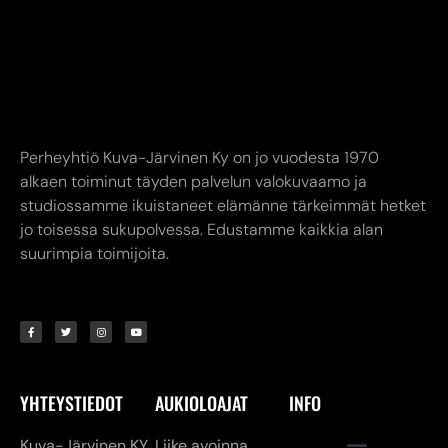
Perheyhtiö Kuva-Järvinen Ky on jo vuodesta 1970
alkaen toiminut täyden palvelun valokuvaamo ja
studiossamme ikuistaneet elämänne tärkeimmät hetket
jo toisessa sukupolvessa. Edustamme kaikkia alan
suurimpia toimijoita.
YHTEYSTIEDOT
AUKIOLOAJAT
INFO
Kuva-Järvinen KY
Liike avoinna