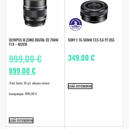
OLYMPUS M.ZUIKO DIGITAL ED 75MM
SONY E 16-50MM F3.5-5.6 PZ OSS
F1.8 – MUSTA
999,00
€
349,00
€
899,00
€
Alin hinta 30 pv aikana ennen
LISÄÄ OSTOSKORIIN
kampanjaa:
899,00
€
LISÄÄ OSTOSKORIIN