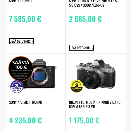
SONY A1 RUNKO
SONY A7 MK IV + FE 28-70MM F3.5-
5.6 OSS + 300€ ALENNUS
7 595,00
€
2 685,00
€
LISÄÄ OSTOSKORIIN
LISÄÄ OSTOSKORIIN
SONY A7S MK III RUNKO
NIKON Z FC, MUSTA + NIKKOR Z DX 16-
50MM F3.5-6.3 VR
4 235,00
€
1 175,00
€