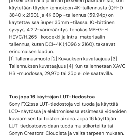
pikselilukemalla ja ilman pikselien pakkaamista, kun
käytetään täyden kennokoon 4K-tallennusta (QFHD
3840 x 2160), ja 4K 60p -tallennus (59,94p) on
käytettävissä Super 35mm -tilassa. 10-bittinen
syvyys, 4:2:2-värimääritys, tehokas MPEG-H
HEVC/H.265 -koodekki ja Intra-materiaalin
tallennus, kuten DCI-4K (4096 x 2160), takaavat
erinomaisen laadun.
[1] Tallennusmuoto [2] Kuvauksen kuvataajuus [3]
Tallennuksen kuvataajuus [4] Kun tallennetaan XAVC
HS -muodossa, 29,97p tai 25p ei ole saatavilla.
Tuo jopa 16 käyttäjän LUT-tiedostoa
Sony FX2:ssa LUT-tiedostoja voi tuoda ja käyttää
LCD-näytössä ja elektronisessa etsimessä videoiden
kuvaamisen tai toiston aikana. Jopa 16 käyttäjän
LUT-tiedostoavoidaan tuoda muistikorteilta tai
Sonyn Creators’ Cloudista ja valita tarpeen mukaan.