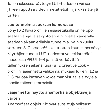
Tallennuksessa käytetyn LUT-tiedoston voi sen
jälkeen upottaa videon metatietoihin jälkikäsittelyä
varten.
Luo tunnelmia suoraan kamerassa
Sony FX2 Kuvaprofiilien esiasetuksilla on helppo
säätää värejä ja sävyntoistoa niin, että kameralla
saadaan aikaan erilaisia tunnelmia. Näihin kuuluu
verraton S-Cinetone™, joka tuottaa kauniit ihonsävyt.
Käyttäjien tuodut LUT-tiedostot voi rekisteröidä
muodossa PPLUT 1–4 ja niitä voi käyttää
tallennuksen aikana. Lisäksi 12 Creative Look -
profiilin laajennettu valikoima, mukaan lukien FL2 ja
FL3, tarjoaa kattavan kokoelman visuaalisia tyylejä
moniin tallennustarpeisiin.
Laajennettu näyttö anamorfisia objektiiveja
varten
Anamorfiset objektiivit ovat suosittuja selkeästi