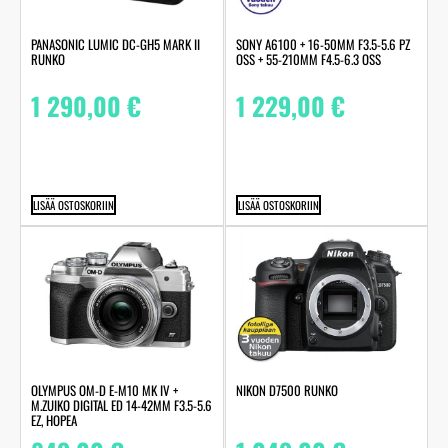
PANASONIC LUMIC DC-GH5 MARK II
SONY A6100 + 16-50MM F3.5-5.6 PZ
RUNKO
OSS + 55-210MM F4.5-6.3 OSS
1 290,00
€
1 229,00
€
LISÄÄ OSTOSKORIIN
LISÄÄ OSTOSKORIIN
OLYMPUS OM-D E-M10 MK IV +
NIKON D7500 RUNKO
M.ZUIKO DIGITAL ED 14-42MM F3.5-5.6
EZ, HOPEA