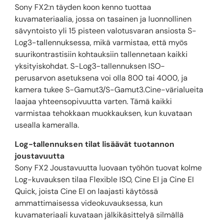
Sony FX2:n täyden koon kenno tuottaa
kuvamateriaalia, jossa on tasainen ja luonnollinen
sävyntoisto yli 15 pisteen valotusvaran ansiosta S-
Log3-tallennuksessa, mikä varmistaa, että myös
suurikontrastisiin kohtauksiin tallennetaan kaikki
yksityiskohdat. S-Log3-tallennuksen ISO-
perusarvon asetuksena voi olla 800 tai 4000, ja
kamera tukee S-Gamut3/S-Gamut3.Cine-värialueita
laajaa yhteensopivuutta varten. Tämä kaikki
varmistaa tehokkaan muokkauksen, kun kuvataan
usealla kameralla.
Log-tallennuksen tilat lisäävät tuotannon
joustavuutta
Sony FX2 Joustavuutta luovaan työhön tuovat kolme
Log-kuvauksen tilaa Flexible ISO, Cine EI ja Cine EI
Quick, joista Cine EI on laajasti käytössä
ammattimaisessa videokuvauksessa, kun
kuvamateriaali kuvataan jälkikäsittelyä silmällä