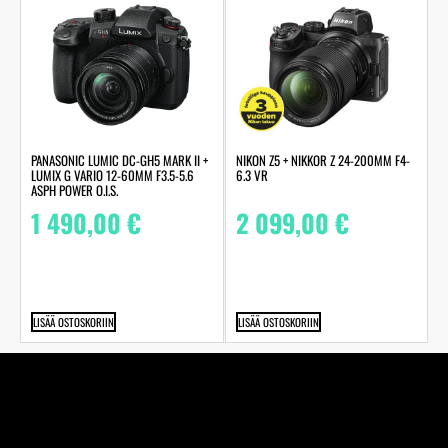
PANASONIC LUMIC DC-GH5 MARK II +
NIKON Z5 + NIKKOR Z 24-200MM F4-
LUMIX G VARIO 12-60MM F3.5-5.6
6.3 VR
ASPH POWER O.I.S.
1 490,00
€
2 099,00
€
LISÄÄ OSTOSKORIIN
LISÄÄ OSTOSKORIIN
Perheyhtiö Kuva-Järvinen Ky on jo vuodesta 1970