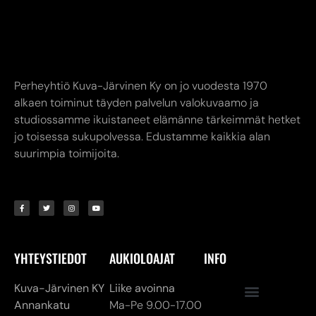
alkaen toiminut täyden palvelun valokuvaamo ja
studiossamme ikuistaneet elämänne tärkeimmät hetket
jo toisessa sukupolvessa. Edustamme kaikkia alan
suurimpia toimijoita.
YHTEYSTIEDOT
AUKIOLOAJAT
INFO
Kuva-Järvinen KY
Liike avoinna
Annankatu
Ma-Pe 9.00-17.00
8,
24240 SALO
La 10.00-14.00
myymälä. (02) 731
Verkkokauppa
7911
24/7
asiakaspalvelu@kuva-
jarvinen.com