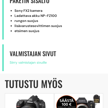
PAKETIN SISÄLTÖ
Sony FX2 kamera
Ladattava akku NP-FZ100
rungon suojus
lisävarustesovittimen suojus
etsimen suojus
VALMISTAJAN SIVUT
Siirry valmistajan sivuille
TUTUSTU MYÖS