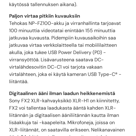
käytössä tallennuksen aikana).
Paljon virtaa pitkiin kuvauksiin
Tehokas NP-FZ100-akku ja virranhallinta tarjoavat
100 minuuttia videotatai enintään 155 minuuttia
jatkuvaa kuvausta. Pidempiin kuvausaikoihin saa
jatkuvaa virtaa verkkolaitteella tai mobiililaitteen
akulla, joka tukee USB Power Delivery (PD) -
virransyöttöä. Lisävarusteena saatava DC-
virtalähdesovitin DC-C1 voi tarjota vakaan
virtalähteen, joka ei käytä kameran USB Type-C® -
liitäntää.
Digitaalinen ääni ilman laadun heikkenemistä
Sony FX2 XLR-kahvayksikkö XLR-H1 on kiinnitetty,
FX2 voi tallentaa laadukasta ääntä kahden XLR-
liitännän ja digitaalisen ääniliitännän kautta ilman
lisäakkuja tai -kaapeleita. Mikrofoneja, joissa on
XLR-liitännät, on saatavilla erikseen. Nelikanavainen