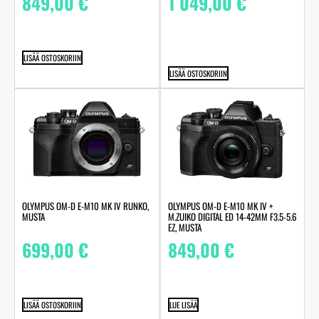
849,00
€
1 049,00
€
LISÄÄ OSTOSKORIIN
LISÄÄ OSTOSKORIIN
OLYMPUS OM-D E-M10 MK IV RUNKO,
OLYMPUS OM-D E-M10 MK IV +
MUSTA
M.ZUIKO DIGITAL ED 14-42MM F3.5-5.6
EZ, MUSTA
699,00
€
849,00
€
LISÄÄ OSTOSKORIIN
LUE LISÄÄ