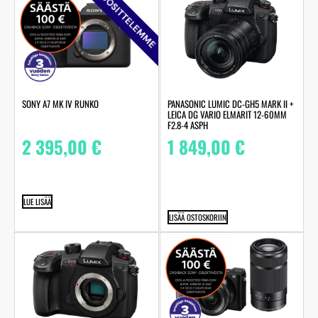
SUOSITTELEMME
SONY A7 MK IV RUNKO
PANASONIC LUMIC DC-GH5 MARK II +
LEICA DG VARIO ELMARIT 12-60MM
F2.8-4 ASPH
2 395,00
€
1 849,00
€
LUE LISÄÄ
LISÄÄ OSTOSKORIIN