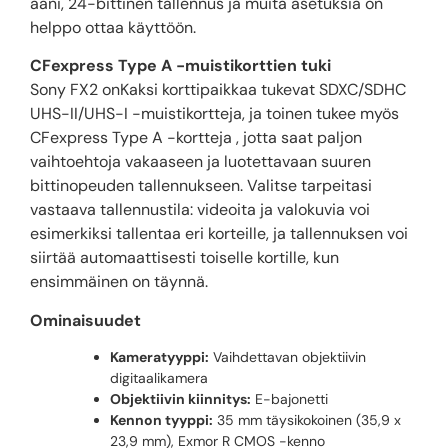
ääni, 24-bittinen tallennus ja muita asetuksia on
helppo ottaa käyttöön.
CFexpress Type A -muistikorttien tuki
Sony FX2 onKaksi korttipaikkaa tukevat SDXC/SDHC
UHS-II/UHS-I -muistikortteja, ja toinen tukee myös
CFexpress Type A -kortteja , jotta saat paljon
vaihtoehtoja vakaaseen ja luotettavaan suuren
bittinopeuden tallennukseen. Valitse tarpeitasi
vastaava tallennustila: videoita ja valokuvia voi
esimerkiksi tallentaa eri korteille, ja tallennuksen voi
siirtää automaattisesti toiselle kortille, kun
ensimmäinen on täynnä.
Ominaisuudet
Kameratyyppi:
Vaihdettavan objektiivin
digitaalikamera
Objektiivin kiinnitys:
E-bajonetti
Kennon tyyppi:
35 mm täysikokoinen (35,9 x
23,9 mm), Exmor R CMOS -kenno