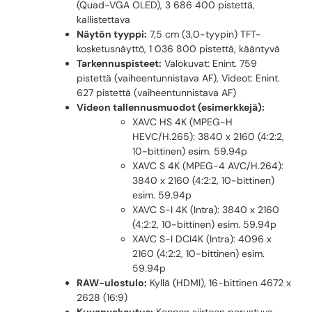
(Quad-VGA OLED), 3 686 400 pistettä,
kallistettava
Näytön tyyppi:
7,5 cm (3,0-tyypin) TFT-
kosketusnäyttö, 1 036 800 pistettä, kääntyvä
Tarkennuspisteet:
Valokuvat: Enint. 759
pistettä (vaiheentunnistava AF), Videot: Enint.
627 pistettä (vaiheentunnistava AF)
Videon tallennusmuodot (esimerkkejä):
XAVC HS 4K (MPEG-H
HEVC/H.265): 3840 x 2160 (4:2:2,
10-bittinen) esim. 59.94p
XAVC S 4K (MPEG-4 AVC/H.264):
3840 x 2160 (4:2:2, 10-bittinen)
esim. 59.94p
XAVC S-I 4K (Intra): 3840 x 2160
(4:2:2, 10-bittinen) esim. 59.94p
XAVC S-I DCI4K (Intra): 4096 x
2160 (4:2:2, 10-bittinen) esim.
59.94p
RAW-ulostulo:
Kyllä (HDMI), 16-bittinen 4672 x
2628 (16:9)
Kuvanvakautus:
Kennon siirtoon perustuva