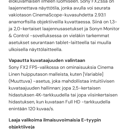
elokuvamaisen ilmeen luomiseen. Sony FX2:ssa on
laajennettava näyttötila, jonka avulla voi seurata
vakiotason CinemaScope-kuvasuhdetta 2.93:1
anamorfisilla objektiiveilla kuvattaessa. Siinä on 1,3-
ja 2,0-kertaiset laajennusasetukset ja Sonyn Monitor
& Control -sovelluksessa on vieläkin tarkemmat
asetukset seurantaan tablet-laitteella tai muulla
ulkoisella näyttölaitteella.
Vapautta kuvataajuuden valintaan
Sony FX2 FPS-valikossa on ominaisuuksia Cinema
Linen huipputason malleista, kuten [Variable]
(Muuttuva) -asetus, joka mahdollistaa intuitiivisen
kuvataajuuden hallinnan: jopa 2,5-kertaisen
hidastuksen 4K-tarkkuudella tai jopa viisinkertaisen
hidastuksen, kun kuvataan Full HD -tarkkuudella
enintään 120 kuvaa/s.
Laaja valikoima ilmaisuvoimaisia E-tyypin
objektiiveja