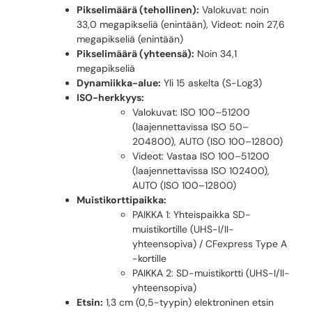
Pikselimäärä (tehollinen):
Valokuvat: noin
33,0 megapikseliä (enintään), Videot: noin 27,6
megapikseliä (enintään)
Pikselimäärä (yhteensä):
Noin 34,1
megapikseliä
Dynamiikka-alue:
Yli 15 askelta (S-Log3)
ISO-herkkyys:
Valokuvat: ISO 100–51200
(laajennettavissa ISO 50–
204800), AUTO (ISO 100–12800)
Videot: Vastaa ISO 100–51200
(laajennettavissa ISO 102400),
AUTO (ISO 100–12800)
Muistikorttipaikka:
PAIKKA 1: Yhteispaikka SD-
muistikortille (UHS-I/II-
yhteensopiva) / CFexpress Type A
-kortille
PAIKKA 2: SD-muistikortti (UHS-I/II-
yhteensopiva)
Etsin:
1,3 cm (0,5-tyypin) elektroninen etsin