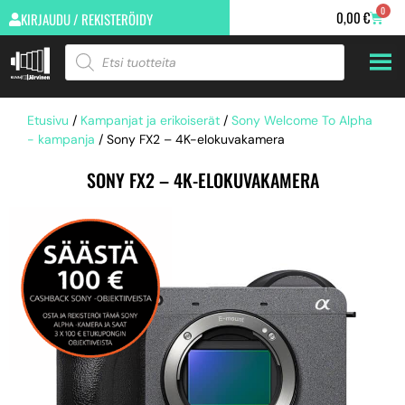
0
0,00
€
KIRJAUDU / REKISTERÖIDY
Etusivu
/
Kampanjat ja erikoiserät
/
Sony Welcome To Alpha
- kampanja
/ Sony FX2 – 4K-elokuvakamera
SONY FX2 – 4K-ELOKUVAKAMERA