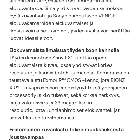
suunniteltu siirtymiseen kohti ammattimaista
elokuvantekoa. Siinä yhdistyvät täyden kennokoon
hyvä kuvanlaatu ja Sonyn huipputason VENICE-
elokuvakameroiden elokuvamaiset ja
ilmaisuvoimaiset toiminot, joiden avulla voit herättää
luovat ideasi eloon.
Elokuvamaista ilmaisua täyden koon kennolla
Täyden kennokoon Sony FX2 tuottaa upean
elokuvamaista kuvaa, jossa yhdistyvät korkea
resoluutio ja kaunis bokeh-sumennus. Kamerassa on
taustavalaistu Exmor R™ CMOS -kenno, jota BIONZ
XR™ -kuvaprosessori ja edistynyt tekoälypohjainen
prosessoriyksikkö tukevat, sekä korkea herkkyys,
laaja valotusvara ja 33 megapikselin
resoluutio, jotta kunnianhimoiset elokuvantekijät
saavat kaiken tarvitsemansa.
Erinomainen kuvanlaatu tekee muokkauksesta
joustavampaa