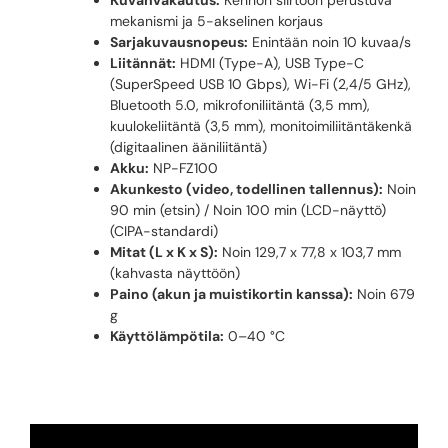
mekanismi ja 5-akselinen korjaus
Sarjakuvausnopeus:
Enintään noin 10 kuvaa/s
Liitännät:
HDMI (Type-A), USB Type-C
(SuperSpeed USB 10 Gbps), Wi-Fi (2,4/5 GHz),
Bluetooth 5.0, mikrofoniliitäntä (3,5 mm),
kuulokeliitäntä (3,5 mm), monitoimiliitäntäkenkä
(digitaalinen ääniliitäntä)
Akku:
NP-FZ100
Akunkesto (video, todellinen tallennus):
Noin
90 min (etsin) / Noin 100 min (LCD-näyttö)
(CIPA-standardi)
Mitat (L x K x S):
Noin 129,7 x 77,8 x 103,7 mm
(kahvasta näyttöön)
Paino (akun ja muistikortin kanssa):
Noin 679
g
Käyttölämpötila:
0–40 °C