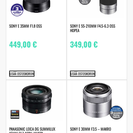
SONY E 35MM F1.8 OSS
SONY E 55-210MM F4.5-6.3 OSS
HOPEA
449,00
€
349,00
€
LISÄÄ OSTOSKORIIN
LISÄÄ OSTOSKORIIN
PANASONIC LEICA DG SUMMILUX
SONY E 30MM F3.5 – MAKRO