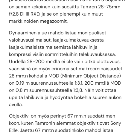
on saman kokoinen kuin suosittu Tamron 28-75mm
f/2.8 Di III RXD, ja se on pienempi kuin muut
markkinoiden megazoomit.
Dynaaminen alue mahdollistaa monipuoliset
valokuvausilmaisut, laajakulmakuvauksesta
laajakulmaisista maisemista lähikuviin ja
kompressiivisiin sommitteluihin telekuvauksessa.
Uudella 28-200 mm:llä ei ole vain pitkä ulottuvuus,
vaan siinä on myös erinomaiset makroominaisuudet.
28 mm:n kohdalla MOD (Minimum Object Distance)
on 0,19 m suurennussuhteella 1:3,1, 200 mm:llä MOD
on 0,8 m suurennussuhteella 1:3,8. Näin voit ottaa
upeita lähikuvia ja hyödyntää bokehia suuren aukon
avulla.
Objektiivi on myös perinyt 67 mm:n suodattimen
koon, kuten Tamronin aiemmat objektiivit ovat Sony
E:lle. Jaettu 67 mm:n suodatinkoko mahdollistaa