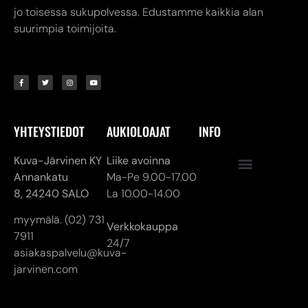
jo toisessa sukupolvessa. Edustamme kaikkia alan
suurimpia toimijoita.
YHTEYSTIEDOT
AUKIOLOAJAT
INFO
Kuva-Järvinen KY
Liike avoinna
Annankatu
Ma-Pe 9.00-17.00
8,
24240 SALO
La 10.00-14.00
myymälä. (02) 731
Verkkokauppa
7911
24/7
asiakaspalvelu@kuva-
jarvinen.com