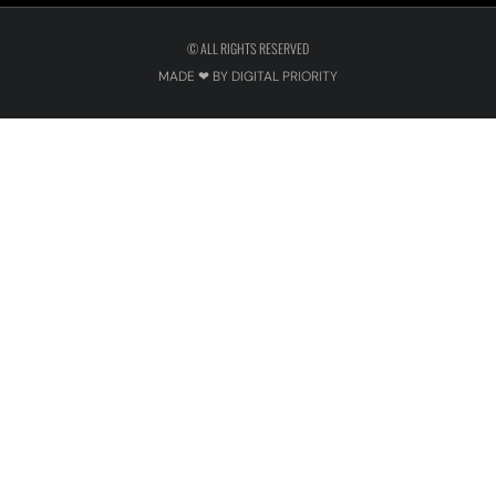
© ALL RIGHTS RESERVED
MADE ❤ BY DIGITAL PRIORITY