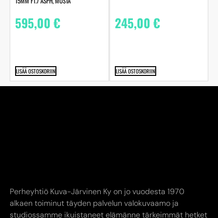
15MM F1.7 ASPH, MUSTA
595,00
€
245,00
€
LISÄÄ OSTOSKORIIN
LISÄÄ OSTOSKORIIN
Perheyhtiö Kuva-Järvinen Ky on jo vuodesta 1970
alkaen toiminut täyden palvelun valokuvaamo ja
studiossamme ikuistaneet elämänne tärkeimmät hetket