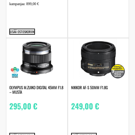
kampanjaa:
899,00
€
LISÄÄ OSTOSKORIIN
OLYMPUS M.ZUIKO DIGITAL 45MM F1.8
NIKKOR AF-S 50MM F1.8G
– MUSTA
295,00
€
249,00
€