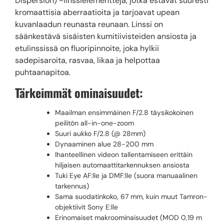
Dispersion) -linssielementtejä, jotka estävät suuresti
kromaattisia aberraatioita ja tarjoavat upean
kuvanlaadun reunasta reunaan. Linssi on
säänkestävä sisäisten kumitiivisteiden ansiosta ja
etulinssissä on fluoripinnoite, joka hylkii
sadepisaroita, rasvaa, likaa ja helpottaa
puhtaanapitoa.
Tärkeimmät ominaisuudet:
Maailman ensimmäinen F/2.8 täysikokoinen
peilitön all-in-one-zoom
Suuri aukko F/2.8 (@ 28mm)
Dynaaminen alue 28-200 mm
Ihanteellinen videon tallentamiseen erittäin
hiljaisen automaattitarkennuksen ansiosta
Tuki Eye AF:lle ja DMF:lle (suora manuaalinen
tarkennus)
Sama suodatinkoko, 67 mm, kuin muut Tamron-
objektiivit Sony E:lle
Erinomaiset makroominaisuudet (MOD 0,19 m