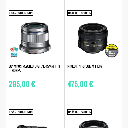
LISÄÄ OSTOSKORIIN
LISÄÄ OSTOSKORIIN
OLYMPUS M.ZUIKO DIGITAL 45MM F1.8
NIKKOR AF-S 50MM F1.4G
– HOPEA
295,00
€
475,00
€
LISÄÄ OSTOSKORIIN
LISÄÄ OSTOSKORIIN