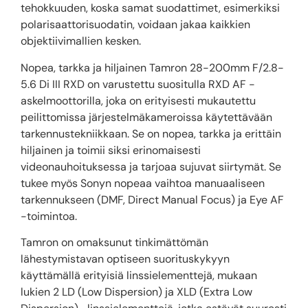
tehokkuuden, koska samat suodattimet, esimerkiksi
polarisaattorisuodatin, voidaan jakaa kaikkien
objektiivimallien kesken.
Nopea, tarkka ja hiljainen Tamron 28-200mm F/2.8-
5.6 Di III RXD on varustettu suositulla RXD AF -
askelmoottorilla, joka on erityisesti mukautettu
peilittomissa järjestelmäkameroissa käytettävään
tarkennustekniikkaan. Se on nopea, tarkka ja erittäin
hiljainen ja toimii siksi erinomaisesti
videonauhoituksessa ja tarjoaa sujuvat siirtymät. Se
tukee myös Sonyn nopeaa vaihtoa manuaaliseen
tarkennukseen (DMF, Direct Manual Focus) ja Eye AF
-toimintoa.
Tamron on omaksunut tinkimättömän
lähestymistavan optiseen suorituskykyyn
käyttämällä erityisiä linssielementtejä, mukaan
lukien 2 LD (Low Dispersion) ja XLD (Extra Low