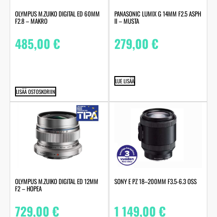
OLYMPUS M.ZUIKO DIGITAL ED 60MM
PANASONIC LUMIX G 14MM F2.5 ASPH
F2.8 – MAKRO
II – MUSTA
485,00
€
279,00
€
LUE LISÄÄ
LISÄÄ OSTOSKORIIN
OLYMPUS M.ZUIKO DIGITAL ED 12MM
SONY E PZ 18–200MM F3.5-6.3 OSS
F2 – HOPEA
729,00
€
1 149,00
€