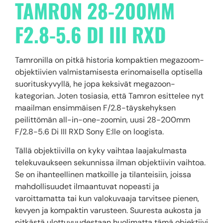
TAMRON 28-200MM
F2.8-5.6 DI III RXD
Tamronilla on pitkä historia kompaktien megazoom-
objektiivien valmistamisesta erinomaisella optisella
suorituskyvyllä, he jopa keksivät megazoon-
kategorian. Joten tosiasia, että Tamron esittelee nyt
maailman ensimmäisen F/2.8-täyskehyksen
peilittömän all-in-one-zoomin, uusi 28-200mm
F/2.8-5.6 Di III RXD Sony E:lle on loogista.
Tällä objektiivilla on kyky vaihtaa laajakulmasta
telekuvaukseen sekunnissa ilman objektiivin vaihtoa.
Se on ihanteellinen matkoille ja tilanteisiin, joissa
mahdollisuudet ilmaantuvat nopeasti ja
varoittamatta tai kun valokuvaaja tarvitsee pienen,
kevyen ja kompaktin varusteen. Suuresta aukosta ja
pitkästä ulottuvuudestaan ​​huolimatta tämä objektiivi