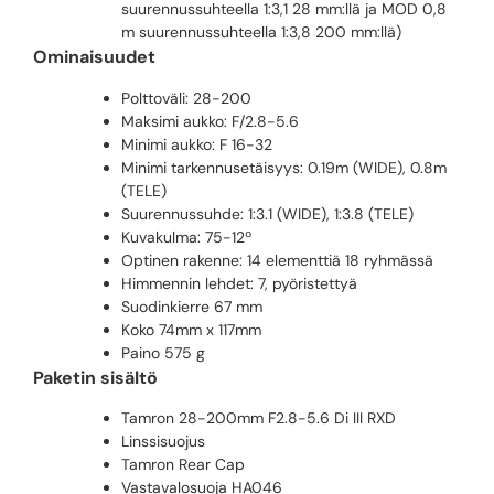
suurennussuhteella 1:3,1 28 mm:llä ja MOD 0,8
m suurennussuhteella 1:3,8 200 mm:llä)
Ominaisuudet
Polttoväli: 28-200
Maksimi aukko: F/2.8-5.6
Minimi aukko: F 16-32
Minimi tarkennusetäisyys: 0.19m (WIDE), 0.8m
(TELE)
Suurennussuhde: 1:3.1 (WIDE), 1:3.8 (TELE)
Kuvakulma: 75-12º
Optinen rakenne: 14 elementtiä 18 ryhmässä
Himmennin lehdet: 7, pyöristettyä
Suodinkierre 67 mm
Koko 74mm x 117mm
Paino 575 g
Paketin sisältö
Tamron 28-200mm F2.8-5.6 Di III RXD
Linssisuojus
Tamron Rear Cap
Vastavalosuoja HA046