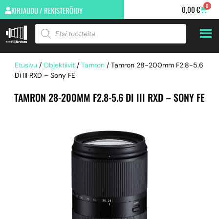
0
0,00
€
KIRJAUDU / REKISTERÖIDY
Etusivu
/
Objektiivit
/
Tamron
/ Tamron 28-200mm F2.8-5.6
Di III RXD – Sony FE
TAMRON 28-200MM F2.8-5.6 DI III RXD – SONY FE