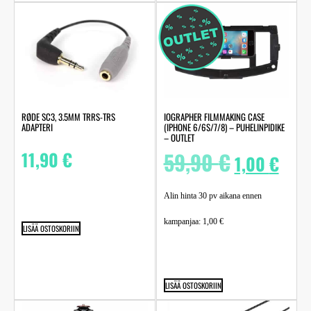
RØDE SC3, 3.5MM TRRS-TRS
IOGRAPHER FILMMAKING CASE
ADAPTERI
(IPHONE 6/6S/7/8) – PUHELINPIDIKE
– OUTLET
11,90
€
59,90
€
1,00
€
Alin hinta 30 pv aikana ennen
kampanjaa:
1,00
€
LISÄÄ OSTOSKORIIN
LISÄÄ OSTOSKORIIN