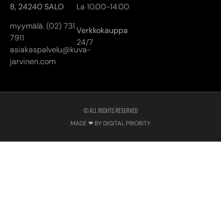
8,
24240 SALO
La 10.00-14.00
myymälä. (02) 731
Verkkokauppa
7911
24/7
asiakaspalvelu@kuva-
jarvinen.com
© ALL RIGHTS RESERVED
MADE ❤ BY DIGITAL PRIORITY