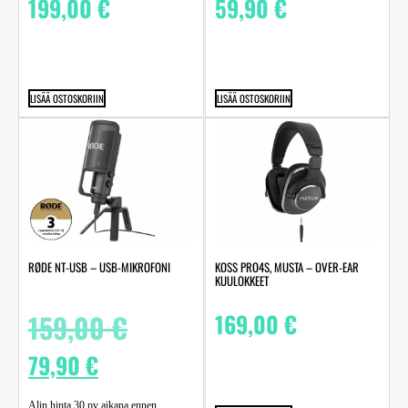
199,00
€
59,90
€
LISÄÄ OSTOSKORIIN
LISÄÄ OSTOSKORIIN
RØDE NT-USB – USB-MIKROFONI
KOSS PRO4S, MUSTA – OVER-EAR
KUULOKKEET
159,00
€
169,00
€
79,90
€
Alin hinta 30 pv aikana ennen