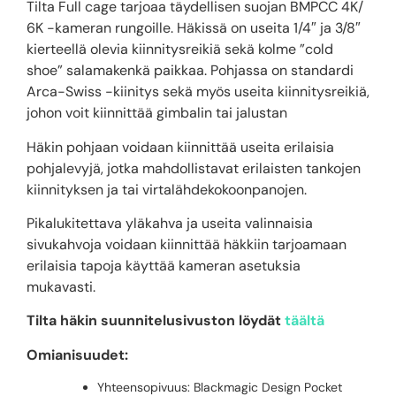
Tilta Full cage tarjoaa täydellisen suojan BMPCC 4K/
6K -kameran rungoille. Häkissä on useita 1/4″ ja 3/8″
kierteellä olevia kiinnitysreikiä sekä kolme ”cold
shoe” salamakenkä paikkaa. Pohjassa on standardi
Arca-Swiss -kiinitys sekä myös useita kiinnitysreikiä,
johon voit kiinnittää gimbalin tai jalustan
Häkin pohjaan voidaan kiinnittää useita erilaisia ​​
pohjalevyjä, jotka mahdollistavat erilaisten tankojen
kiinnityksen ja tai virtalähdekokoonpanojen.
Pikalukitettava yläkahva ja useita valinnaisia ​​
sivukahvoja voidaan kiinnittää häkkiin tarjoamaan
erilaisia ​​tapoja käyttää kameran asetuksia
mukavasti.
Tilta häkin suunnitelusivuston löydät
täältä
Omianisuudet:
Yhteensopivuus: Blackmagic Design Pocket