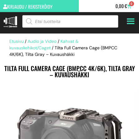
0
0,00
€
KIRJAUDU / REKISTERÖIDY
Etusivu
/
Audio ja Video
/
Kahvat &
kuvauskehikot/Caget
/ Tilta Full Camera Cage (BMPCC
4K/6K), Tilta Gray – Kuvaushäkki
TILTA FULL CAMERA CAGE (BMPCC 4K/6K), TILTA GRAY
– KUVAUSHÄKKI