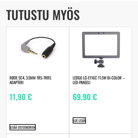
TUTUSTU MYÖS
RØDE SC4, 3.5MM TRS-TRRS
LEDGO LG-E116C 11.5W BI-COLOR –
ADAPTERI
LED-PANEELI
11,90
€
69,90
€
LUE LISÄÄ
LISÄÄ OSTOSKORIIN