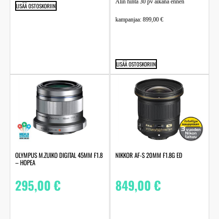
Alin hinta 30 pv aikana ennen
LISÄÄ OSTOSKORIIN
kampanjaa:
899,00
€
LISÄÄ OSTOSKORIIN
OLYMPUS M.ZUIKO DIGITAL 45MM F1.8
NIKKOR AF-S 20MM F1.8G ED
– HOPEA
295,00
€
849,00
€