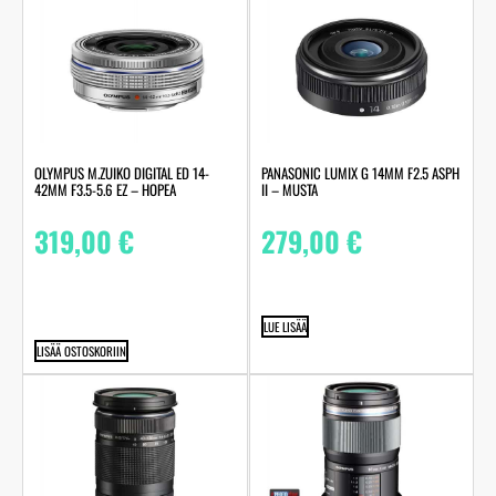
OLYMPUS M.ZUIKO DIGITAL ED 14-
PANASONIC LUMIX G 14MM F2.5 ASPH
42MM F3.5-5.6 EZ – HOPEA
II – MUSTA
319,00
€
279,00
€
LUE LISÄÄ
LISÄÄ OSTOSKORIIN