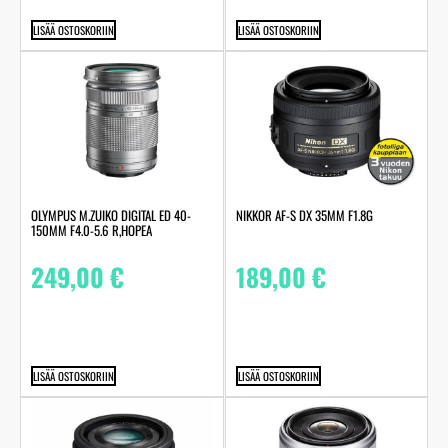
LISÄÄ OSTOSKORIIN
LISÄÄ OSTOSKORIIN
OLYMPUS M.ZUIKO DIGITAL ED 40-
NIKKOR AF-S DX 35MM F1.8G
150MM F4.0-5.6 R,HOPEA
249,00
€
189,00
€
LISÄÄ OSTOSKORIIN
LISÄÄ OSTOSKORIIN