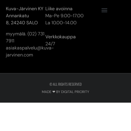
Kuva-Järvinen KY
Liike avoinna
Annankatu
Ma-Pe 9.00-17.00
8,
24240 SALO
La 10.00-14.00
myymälä. (02) 731
Verkkokauppa
7911
24/7
asiakaspalvelu@kuva-
jarvinen.com
© ALL RIGHTS RESERVED
MADE ❤ BY DIGITAL PRIORITY