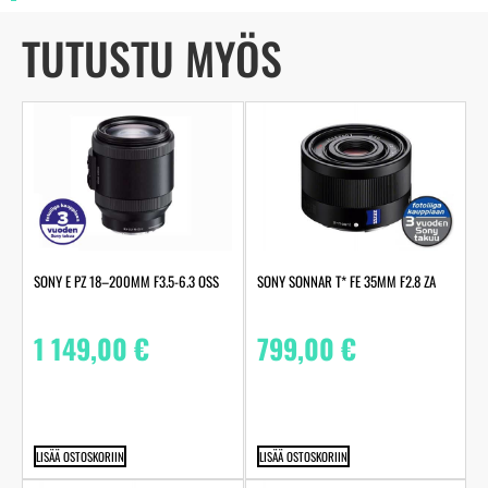
TUTUSTU MYÖS
SONY E PZ 18–200MM F3.5-6.3 OSS
SONY SONNAR T* FE 35MM F2.8 ZA
1 149,00
€
799,00
€
LISÄÄ OSTOSKORIIN
LISÄÄ OSTOSKORIIN