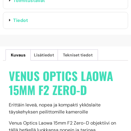
Toimitustavat
Tiedot
Kuvaus
Lisätiedot
Tekniset tiedot
VENUS OPTICS LAOWA
15MM F2 ZERO-D
Erittäin leveä, nopea ja kompakti ykköslaite
täyskehyksen peilittomille kameroille
Venus Optics Laowa 15mm F2 Zero-D objektiivi on
tällä hetkellä luokkansa nopein ja tarjoaa