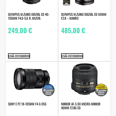
OLYMPUS M.ZUIKO DIGITAL ED 40-
OLYMPUS M.ZUIKO DIGITAL ED 60MM
150MM F4.0-5.6 R, MUSTA
F2.8 – MAKRO
249,00
€
485,00
€
LISÄÄ OSTOSKORIIN
LISÄÄ OSTOSKORIIN
SONY E PZ 18-105MM F4 G OSS
NIKKOR AF-S DX MICRO-NIKKOR
40MM F2.8G ED