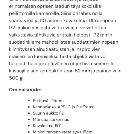
erinomaisen optisen laadun täysikokoisille
peilittömille kameroille. Siinä on lähes nolla
vääristymä ja 110 asteen kuvakulma. Ultranopean
f/2-aukon ansiosta valokuvaajat voivat ottaa
vaikuttavia tähtikuvia erittäin helposti. 72 mm:n
suodatinkierre mahdollistaa suodattimien nopean
kiinnityksen ainutlaatuisten ja inspiroivien
maisemien luomiseksi. Tästä objektiivista voi
helposti tulla jokapäiväinen objektiivi useimmille
kuvaajille sen kompaktin koon 82 mm ja painon vain
500 g
Ominaisuudet
Polttoväli: 15mm
Kennonkoko: APS-C ja FullFrame
Suurin aukko: F2
Manuaalitarkennus
Kuvakulma 110°
Minimi tarkennusetäisyys 15cm