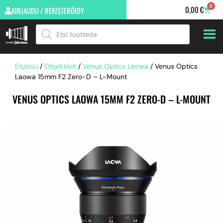
0
0,00
€
KIRJAUDU / REKISTERÖIDY
Etusivu
/
Objektiivit
/
Venus Optics Laowa
/ Venus Optics
Laowa 15mm F2 Zero-D – L-Mount
VENUS OPTICS LAOWA 15MM F2 ZERO-D – L-MOUNT