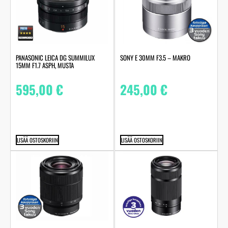
PANASONIC LEICA DG SUMMILUX
SONY E 30MM F3.5 – MAKRO
15MM F1.7 ASPH, MUSTA
595,00
€
245,00
€
LISÄÄ OSTOSKORIIN
LISÄÄ OSTOSKORIIN