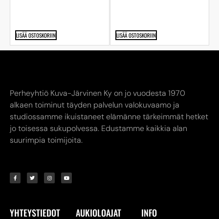
LISÄÄ OSTOSKORIIN
LISÄÄ OSTOSKORIIN
Perheyhtiö Kuva-Järvinen Ky on jo vuodesta 1970
alkaen toiminut täyden palvelun valokuvaamo ja
studiossamme ikuistaneet elämänne tärkeimmät hetket
jo toisessa sukupolvessa. Edustamme kaikkia alan
suurimpia toimijoita.
YHTEYSTIEDOT
AUKIOLOAJAT
INFO