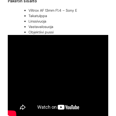
Paketin sisältö
Viltrox AF 13mm F1.4 – Sony E
Takatulppa
Linssivuoja
Vastavalosuoja
Objektiivi pussi