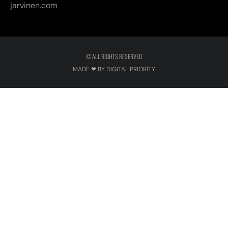
jarvinen.com
© ALL RIGHTS RESERVED
MADE ❤ BY DIGITAL PRIORITY