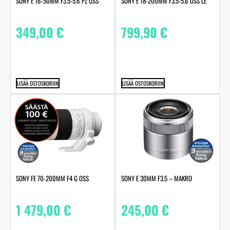
SONY E 16-50MM F3.5-5.6 PZ OSS
SONY E 18-200MM F3.5-5.6 OSS LE
349,00
€
799,90
€
LISÄÄ OSTOSKORIIN
LISÄÄ OSTOSKORIIN
SONY FE 70-200MM F4 G OSS
SONY E 30MM F3.5 – MAKRO
1 479,00
€
245,00
€