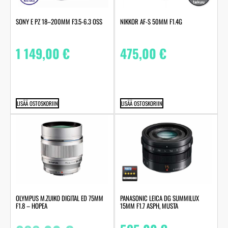
SONY E PZ 18–200MM F3.5-6.3 OSS
NIKKOR AF-S 50MM F1.4G
1 149,00
€
475,00
€
LISÄÄ OSTOSKORIIN
LISÄÄ OSTOSKORIIN
OLYMPUS M.ZUIKO DIGITAL ED 75MM
PANASONIC LEICA DG SUMMILUX
F1.8 – HOPEA
15MM F1.7 ASPH, MUSTA