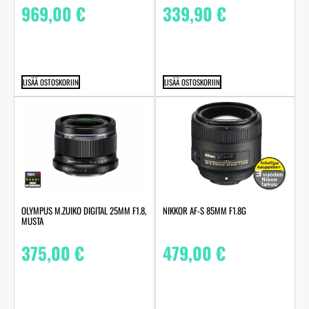
969,00
€
339,90
€
LISÄÄ OSTOSKORIIN
LISÄÄ OSTOSKORIIN
OLYMPUS M.ZUIKO DIGITAL 25MM F1.8,
NIKKOR AF-S 85MM F1.8G
MUSTA
375,00
€
479,00
€