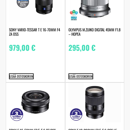
SONY VARIO-TESSAR T E 16-70MM F4
OLYMPUS M.ZUIKO DIGITAL 45MM F1.8
ZA OSS
– HOPEA
979,00
€
295,00
€
LISÄÄ OSTOSKORIIN
LISÄÄ OSTOSKORIIN