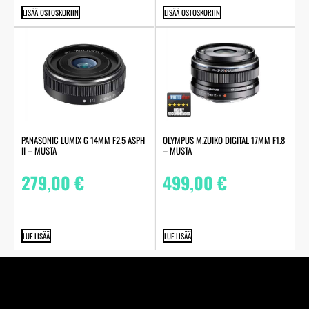
LISÄÄ OSTOSKORIIN
LISÄÄ OSTOSKORIIN
PANASONIC LUMIX G 14MM F2.5 ASPH
OLYMPUS M.ZUIKO DIGITAL 17MM F1.8
II – MUSTA
– MUSTA
279,00
€
499,00
€
LUE LISÄÄ
LUE LISÄÄ