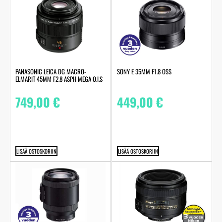
PANASONIC LEICA DG MACRO-
SONY E 35MM F1.8 OSS
ELMARIT 45MM F2.8 ASPH MEGA O.I.S
749,00
€
449,00
€
LISÄÄ OSTOSKORIIN
LISÄÄ OSTOSKORIIN