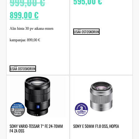
999,00
€
595,00
€
899,00
€
Alin hinta 30 pv aikana ennen
LISÄÄ OSTOSKORIIN
kampanjaa:
899,00
€
LISÄÄ OSTOSKORIIN
SONY VARIO-TESSAR T* FE 24-70MM
SONY E 50MM F1.8 OSS, HOPEA
F4 ZA OSS