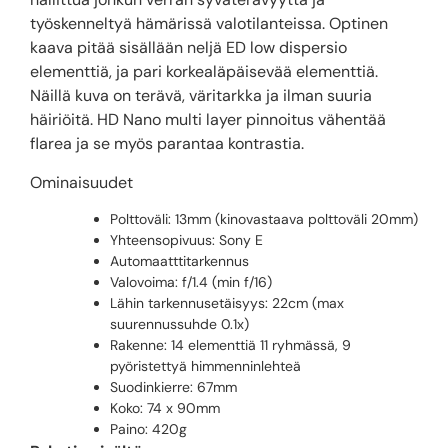
työskenneltyä hämärissä valotilanteissa. Optinen
kaava pitää sisällään neljä ED low dispersio
elementtiä, ja pari korkealäpäisevää elementtiä.
Näillä kuva on terävä, väritarkka ja ilman suuria
häiriöitä. HD Nano multi layer pinnoitus vähentää
flarea ja se myös parantaa kontrastia.
Ominaisuudet
Polttoväli: 13mm (kinovastaava polttoväli 20mm)
Yhteensopivuus: Sony E
Automaatttitarkennus
Valovoima: f/1.4 (min f/16)
Lähin tarkennusetäisyys: 22cm (max
suurennussuhde 0.1x)
Rakenne: 14 elementtiä 11 ryhmässä, 9
pyöristettyä himmenninlehteä
Suodinkierre: 67mm
Koko: 74 x 90mm
Paino: 420g