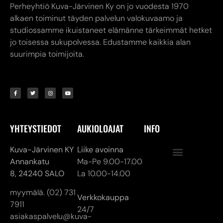
Perheyhtiö Kuva-Järvinen Ky on jo vuodesta 1970
alkaen toiminut täyden palvelun valokuvaamo ja
studiossamme ikuistaneet elämänne tärkeimmät hetket
jo toisessa sukupolvessa. Edustamme kaikkia alan
suurimpia toimijoita.
YHTEYSTIEDOT
AUKIOLOAJAT
INFO
Kuva-Järvinen KY
Liike avoinna
Annankatu
Ma-Pe 9.00-17.00
8,
24240 SALO
La 10.00-14.00
myymälä. (02) 731
Verkkokauppa
7911
24/7
asiakaspalvelu@kuva-