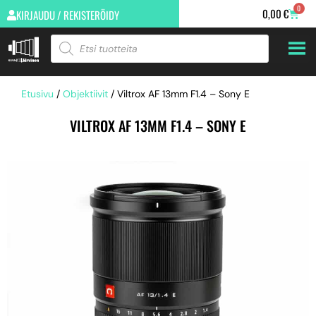
0
0,00
€
KIRJAUDU / REKISTERÖIDY
Etusivu
/
Objektiivit
/ Viltrox AF 13mm F1.4 – Sony E
VILTROX AF 13MM F1.4 – SONY E