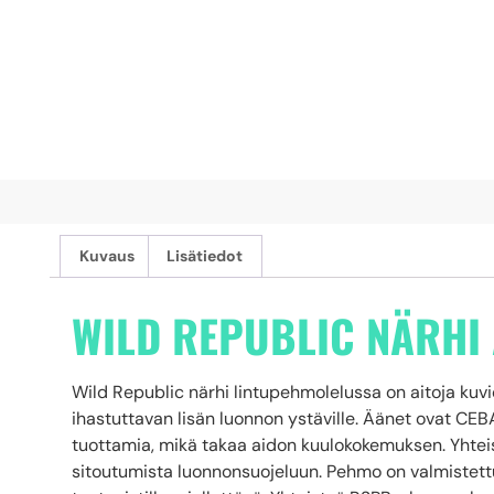
Kuvaus
Lisätiedot
WILD REPUBLIC NÄRHI
Wild Republic närhi lintupehmolelussa on aitoja kuvioi
ihastuttavan lisän luonnon ystäville. Äänet ovat CE
tuottamia, mikä takaa aidon kuulokokemuksen. Yhte
sitoutumista luonnonsuojeluun. Pehmo on valmistettu k