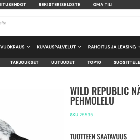
MITUSEHDOT
REKISTERISELOSTE
OMA TILI
EVUOKRAUS
KUVAUSPALVELUT
RAHOITUS JA LEASING
TARJOUKSET
UUTUUDET
TOP10
SUOSITTEL
WILD REPUBLIC N
PEHMOLELU
SKU
25595
TUOTTEEN SAATAVUUS