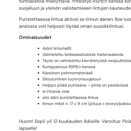
tuntoaistilla miellyttävä. Yhteistyö RSPB:n kanssa k
suojeluun ja yleisön valistamiseen lintujen kauneude
Puristettaessa lintua aktivoi se linnun äänen. Koe lu
ansiosta voit helposti löytää oman suosikkilintusi.
Ominaisuudet
Aidot lintumallit
Valmistettu korkealaatuisista materiaaleista
Täyte on valmistettu kierrätetyistä vesipulloista
Kumppanuus RSPB:n kanssa
Klassinen pehmomateriaali
Sitoutuminen luonnonsuojeluun
Helppo pitää puhtaana – pinta on pestävissä.
ei irtoavia osia
aito ääni puristettaessa lintua
linnun mitat n. 17 x 9 cm (pituus x leveys/paks
Huom! Sopii yli 12 kuukauden ikäisille. Varoitus: Po
lapselle!