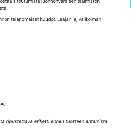
orostaa sitoutumista luonnonvaraisen eläimistön
sta.
onnon taianomaiset huudot. Laajan lajivalikoiman
uus)
ista ripustettava etiketti ennen tuotteen antamista