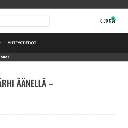
0
0,00
€
YHTEYSTIEDOT
EMME
ÄRHI ÄÄNELLÄ –