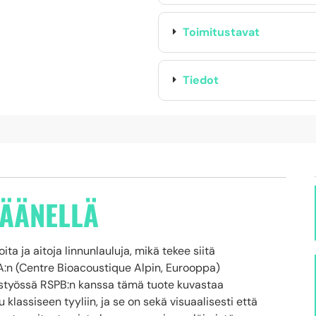
Toimitustavat
Tiedot
 ÄÄNELLÄ
ta ja aitoja linnunlauluja, mikä tekee siitä
BA:n (Centre Bioacoustique Alpin, Eurooppa)
istyössä RSPB:n kanssa tämä tuote kuvastaa
lassiseen tyyliin, ja se on sekä visuaalisesti että