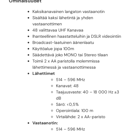
Ominaisuudet
Kaksikanavainen langaton vastaanotin
Sisältää kaksi lähetintä ja yhden
vastaanottimen
48 valittavaa UHF Kanavaa
Ihanteellinen haastatteluihin ja DSLR videointiin
Broadcast-laatuinen äänenlaatu
Käyttöalue jopa 100m
Säädettävä joko MONO tai Stereo tilaan
Toimii 2 x AA paristolla molemmissa
lähettimessä ja vastaanottimessa
Lähettimet
514 – 596 MHz
Kanavat: 48
Taajuusvaste: 40 – 18 000 Hz ±3
dB
Särö: <0,5%
Operointiala: 100 m
Virtalähde: 2 x AA-paristo
Vastaanotin:
514 – 596 MHz