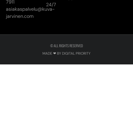
7911
24/7
asiakaspalvelu@kuva-
jarvinen.com
© ALL RIGHTS RESERVED
MADE ❤ BY DIGITAL PRIORITY