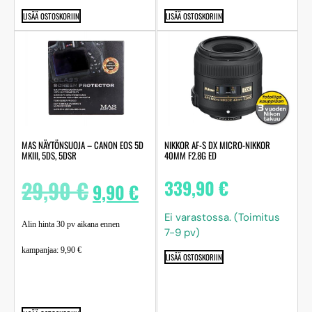
LISÄÄ OSTOSKORIIN
LISÄÄ OSTOSKORIIN
MAS NÄYTÖNSUOJA – CANON EOS 5D
NIKKOR AF-S DX MICRO-NIKKOR
MKIII, 5DS, 5DSR
40MM F2.8G ED
29,90
€
339,90
€
9,90
€
Ei varastossa. (Toimitus
Alin hinta 30 pv aikana ennen
7-9 pv)
kampanjaa:
9,90
€
LISÄÄ OSTOSKORIIN