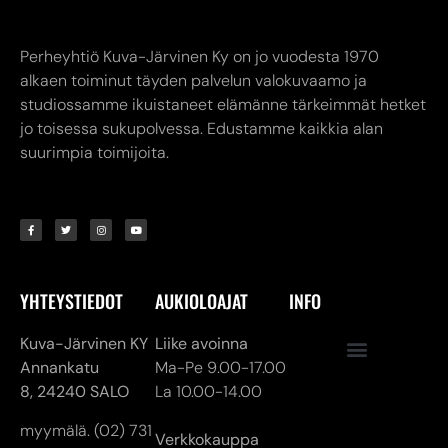
Perheyhtiö Kuva-Järvinen Ky on jo vuodesta 1970
alkaen toiminut täyden palvelun valokuvaamo ja
studiossamme ikuistaneet elämänne tärkeimmät hetket
jo toisessa sukupolvessa. Edustamme kaikkia alan
suurimpia toimijoita.
YHTEYSTIEDOT
AUKIOLOAJAT
INFO
Kuva-Järvinen KY
Liike avoinna
Annankatu
Ma-Pe 9.00-17.00
8,
24240 SALO
La 10.00-14.00
myymälä. (02) 731
Verkkokauppa