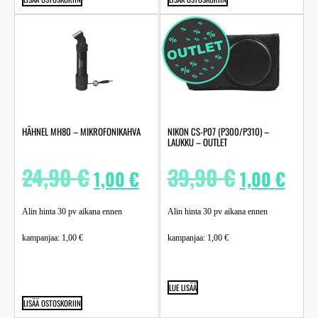
HÄHNEL MH80 – MIKROFONIKAHVA
NIKON CS-P07 (P300/P310) –
LAUKKU – OUTLET
24,90
€
39,90
€
1,00
€
1,00
€
Alin hinta 30 pv aikana ennen
Alin hinta 30 pv aikana ennen
kampanjaa:
1,00
€
kampanjaa:
1,00
€
LUE LISÄÄ
LISÄÄ OSTOSKORIIN