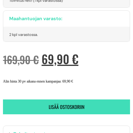
Toimitus heti! (1 kpl varastossa)
Maahantuojan varasto:
2 kpl varastossa.
69,90
€
169,90
€
Alin hinta 30 pv aikana ennen kampanjaa:
69,90
€
LISÄÄ OSTOSKORIIN