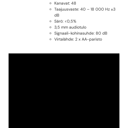
Kanavat: 48
Taajuusvaste: 40 – 18 000 Hz ±3
dB
Särö: <0,5%
3,5 mm audiotulo
Signaali-kohinasuhde: 80 dB
Virtalähde: 2 x AA-paristo