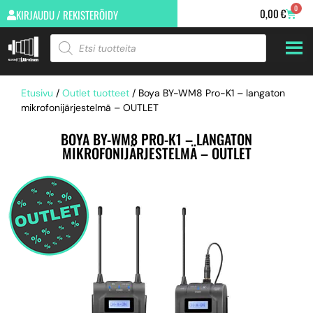
0
0,00
€
KIRJAUDU / REKISTERÖIDY
Etusivu
/
Outlet tuotteet
/ Boya BY-WM8 Pro-K1 – langaton
mikrofonijärjestelmä – OUTLET
BOYA BY-WM8 PRO-K1 – LANGATON
MIKROFONIJÄRJESTELMÄ – OUTLET