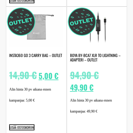
LISÄÄ OSTOSKORIIN
INSTA360 GO 3 CARRY BAG – OUTLET
BOYA BY-BCA7 XLR TO LIGHTNING –
ADAPTERI – OUTLET
14,90
€
94,90
€
5,00
€
49,90
€
Alin hinta 30 pv aikana ennen
kampanjaa:
5,00
€
Alin hinta 30 pv aikana ennen
kampanjaa:
49,90
€
LISÄÄ OSTOSKORIIN