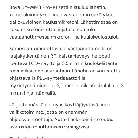
Boya BY-WM8 Pro-K1 settiin kuuluu lähetin,
kamerakiinnityksellinen vastaanotin sekä yksi
pallokuvioinen kaulusmikrofoni. Lähettimessä on
sekä mikrofoni- että linjatasoinen tulo,
vastaanottimessa mikrofoni- ja kuulokeulostulot.
Kameraan kiinnitettävällä vastaanottimella on
laajakytkentäinen RF-kaistanleveys, helposti
luettava LCD-näyttö ja 3,5 mm: n kuulokeliitäntä
reaaliaikaiseen seurantaan. Lähetin on varustettu
ohjattavalla PLL-syntetisaattorilla,
mykistystoiminnolla, 3,5 mm: n mikrofonitulolla ja 3,5
mm: n linjaliitännällä.
Järjestelmässä on myös käyttäjäystävällinen
valikkotoiminto, jossa on enemmän
ohjausvaihtoehtoja. Auto-Lock-toiminto estää
asetusten muuttamisen vahingossa.