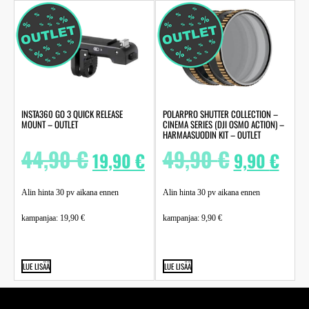
INSTA360 GO 3 QUICK RELEASE
POLARPRO SHUTTER COLLECTION –
MOUNT – OUTLET
CINEMA SERIES (DJI OSMO ACTION) –
HARMAASUODIN KIT – OUTLET
44,90
€
49,90
€
19,90
€
9,90
€
Alin hinta 30 pv aikana ennen
Alin hinta 30 pv aikana ennen
kampanjaa:
19,90
€
kampanjaa:
9,90
€
LUE LISÄÄ
LUE LISÄÄ