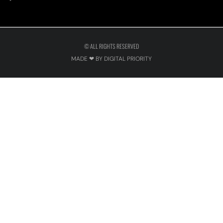
© ALL RIGHTS RESERVED
MADE ❤ BY DIGITAL PRIORITY