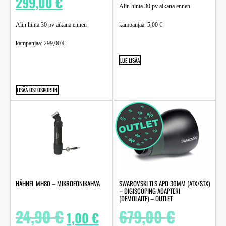
299,00
€
Alin hinta 30 pv aikana ennen
Alin hinta 30 pv aikana ennen
kampanjaa:
5,00
€
kampanjaa:
299,00
€
LUE LISÄÄ
LISÄÄ OSTOSKORIIN
HÄHNEL MH80 – MIKROFONIKAHVA
SWAROVSKI TLS APO 30MM (ATX/STX)
– DIGISCOPING ADAPTERI
(DEMOLAITE) – OUTLET
24,90
€
679,00
€
1,00
€