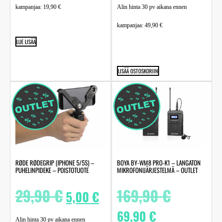
kampanjaa:
19,90
€
Alin hinta 30 pv aikana ennen
kampanjaa:
49,90
€
LUE LISÄÄ
LISÄÄ OSTOSKORIIN
RØDE RØDEGRIP (IPHONE 5/5S) –
BOYA BY-WM8 PRO-K1 – LANGATON
PUHELINPIDEKE – POISTOTUOTE
MIKROFONIJÄRJESTELMÄ – OUTLET
29,90
€
169,90
€
5,00
€
69,90
€
Alin hinta 30 pv aikana ennen