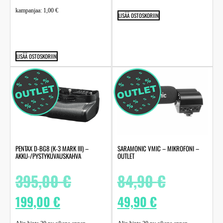
kampanjaa:
1,00
€
LISÄÄ OSTOSKORIIN
LISÄÄ OSTOSKORIIN
PENTAX D-BG8 (K-3 MARK III) –
SARAMONIC VMIC – MIKROFONI –
AKKU-/PYSTYKUVAUSKAHVA
OUTLET
395,00
€
84,90
€
199,00
€
49,90
€