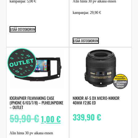
kampanjaa:
5,00
€
Alin hinta 30 pv aikana ennen
kampanjaa:
29,90
€
LISÄÄ OSTOSKORIIN
LISÄÄ OSTOSKORIIN
IOGRAPHER FILMMAKING CASE
NIKKOR AF-S DX MICRO-NIKKOR
(IPHONE 6/6S/7/8) – PUHELINPIDIKE
40MM F2.8G ED
– OUTLET
59,90
€
339,90
€
1,00
€
Alin hinta 30 pv aikana ennen