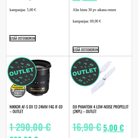
kampanjaa:
5,00
€
Alin hinta 30 pv aikana ennen
kampanjaa:
69,90
€
LISÄÄ OSTOSKORIIN
LISÄÄ OSTOSKORIIN
NIKKOR AF-S DX 12-24MM F4G IF-ED
DJI PHANTOM 4 LOW-NOISE PROPELLIT
– OUTLET
(2KPL) – OUTLET
1 290,00
€
16,90
€
5,00
€