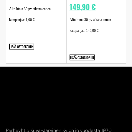
149,90
€
Alin hinta 30 pv aikana ennen
kampanjaa:
1,00
€
Alin hinta 30 pv aikana ennen
kampanjaa:
149,90
€
LISÄÄ OSTOSKORIIN
LISÄÄ OSTOSKORIIN
Perheyhtiö Kuva-Järvinen Ky on jo vuodesta 1970