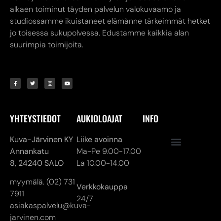
alkaen toiminut täyden palvelun valokuvaamo ja
studiossamme ikuistaneet elämänne tärkeimmät hetket
jo toisessa sukupolvessa. Edustamme kaikkia alan
suurimpia toimijoita.
YHTEYSTIEDOT
AUKIOLOAJAT
INFO
Kuva-Järvinen KY
Liike avoinna
Annankatu
Ma-Pe 9.00-17.00
8,
24240 SALO
La 10.00-14.00
myymälä. (02) 731
Verkkokauppa
7911
24/7
asiakaspalvelu@kuva-
jarvinen.com