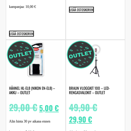
kampanjaa:
10,00
€
LISÄÄ OSTOSKORIIN
LISÄÄ OSTOSKORIIN
HÄHNEL HL-EL8 (NIKON EN-EL8) –
BRAUN VLOGGKIT 100 – LED-
AKKU – OUTLET
RENGASVALOKIT – OUTLET
29,00
€
49,90
€
5,00
€
29,90
€
Alin hinta 30 pv aikana ennen