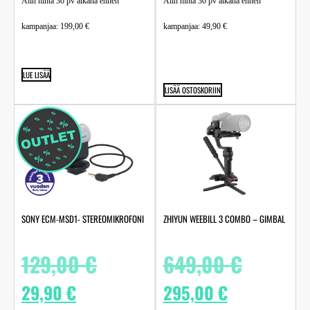
Alin hinta 30 pv aikana ennen
Alin hinta 30 pv aikana ennen
kampanjaa:
199,00
€
kampanjaa:
49,90
€
LUE LISÄÄ
LISÄÄ OSTOSKORIIN
SONY ECM-MSD1- STEREOMIKROFONI
ZHIYUN WEEBILL 3 COMBO – GIMBAL
129,00
€
649,00
€
29,90
€
295,00
€