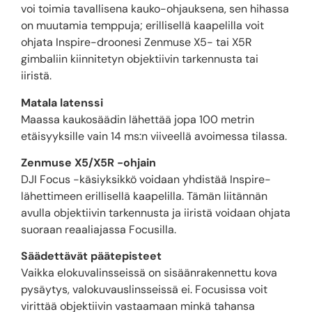
voi toimia tavallisena kauko-ohjauksena, sen hihassa
on muutamia temppuja; erillisellä kaapelilla voit
ohjata Inspire-droonesi Zenmuse X5- tai X5R
gimbaliin kiinnitetyn objektiivin tarkennusta tai
iiristä.
Matala latenssi
Maassa kaukosäädin lähettää jopa 100 metrin
etäisyyksille vain 14 ms:n viiveellä avoimessa tilassa.
Zenmuse X5/X5R -ohjain
DJI Focus -käsiyksikkö voidaan yhdistää Inspire-
lähettimeen erillisellä kaapelilla. Tämän liitännän
avulla objektiivin tarkennusta ja iiristä voidaan ohjata
suoraan reaaliajassa Focusilla.
Säädettävät päätepisteet
Vaikka elokuvalinsseissä on sisäänrakennettu kova
pysäytys, valokuvauslinsseissä ei. Focusissa voit
virittää objektiivin vastaamaan minkä tahansa