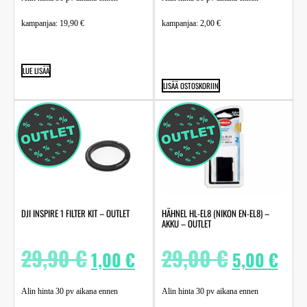
kampanjaa:
19,90
€
kampanjaa:
2,00
€
LUE LISÄÄ
LISÄÄ OSTOSKORIIN
DJI INSPIRE 1 FILTER KIT – OUTLET
HÄHNEL HL-EL8 (NIKON EN-EL8) –
AKKU – OUTLET
29,90
€
29,00
€
1,00
€
5,00
€
Alin hinta 30 pv aikana ennen
Alin hinta 30 pv aikana ennen