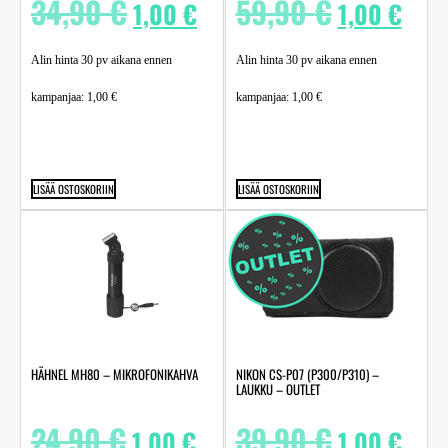
34,90
€
59,90
€
1,00
€
1,00
€
Alin hinta 30 pv aikana ennen
Alin hinta 30 pv aikana ennen
kampanjaa:
1,00
€
kampanjaa:
1,00
€
LISÄÄ OSTOSKORIIN
LISÄÄ OSTOSKORIIN
HÄHNEL MH80 – MIKROFONIKAHVA
NIKON CS-P07 (P300/P310) –
LAUKKU – OUTLET
24,90
€
39,90
€
1,00
€
1,00
€