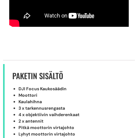
PAKETIN SISÄLTÖ
DJI Focus Kaukosäädin
Moottori
Kaulahihna
3 x tarkennusrengasta
4 x objektiivin vaihderenkaat
2 x antennit
Pitkä moottorin virtajohto
Lyhyt moottorin virtajohto