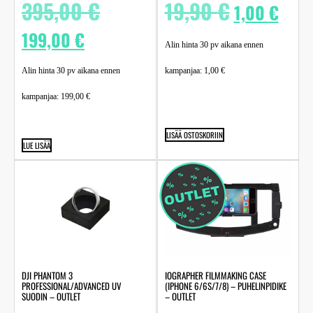
395,00
€
19,90
€
1,00
€
199,00
€
Alin hinta 30 pv aikana ennen
Alin hinta 30 pv aikana ennen
kampanjaa:
1,00
€
kampanjaa:
199,00
€
LISÄÄ OSTOSKORIIN
LUE LISÄÄ
DJI PHANTOM 3
IOGRAPHER FILMMAKING CASE
PROFESSIONAL/ADVANCED UV
(IPHONE 6/6S/7/8) – PUHELINPIDIKE
SUODIN – OUTLET
– OUTLET