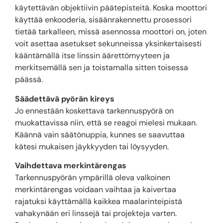
käytettävän objektiivin päätepisteitä. Koska moottori
käyttää enkooderia, sisäänrakennettu prosessori
tietää tarkalleen, missä asennossa moottori on, joten
voit asettaa asetukset sekunneissa yksinkertaisesti
kääntämällä itse linssin äärettömyyteen ja
merkitsemällä sen ja toistamalla sitten toisessa
päässä.
Säädettävä pyörän kireys
Jo ennestään koskettava tarkennuspyörä on
muokattavissa niin, että se reagoi mielesi mukaan.
Käännä vain säätönuppia, kunnes se saavuttaa
kätesi mukaisen jäykkyyden tai löysyyden.
Vaihdettava merkintärengas
Tarkennuspyörän ympärillä oleva valkoinen
merkintärengas voidaan vaihtaa ja kaivertaa
rajatuksi käyttämällä kaikkea maalarinteipistä
vahakynään eri linssejä tai projekteja varten.