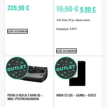
339,90
€
19,90
€
9,90
€
Alin hinta 30 pv aikana ennen
kampanjaa:
9,90
€
LISÄÄ OSTOSKORIIN
LISÄÄ OSTOSKORIIN
PENTAX D-BG8 (K-3 MARK III) –
NIKON CS-S26 – LAUKKU – OUTLET
AKKU-/PYSTYKUVAUSKAHVA