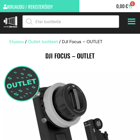
0
0,00
€
KIRJAUDU / REKISTERÖIDY
Etusivu
/
Outlet tuotteet
/ DJI Focus – OUTLET
DJI FOCUS – OUTLET