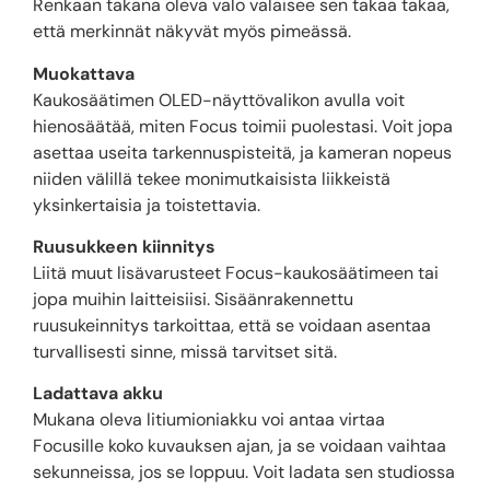
Renkaan takana oleva valo valaisee sen takaa takaa,
että merkinnät näkyvät myös pimeässä.
Muokattava
Kaukosäätimen OLED-näyttövalikon avulla voit
hienosäätää, miten Focus toimii puolestasi. Voit jopa
asettaa useita tarkennuspisteitä, ja kameran nopeus
niiden välillä tekee monimutkaisista liikkeistä
yksinkertaisia ​​ja toistettavia.
Ruusukkeen kiinnitys
Liitä muut lisävarusteet Focus-kaukosäätimeen tai
jopa muihin laitteisiisi. Sisäänrakennettu
ruusukeinnitys tarkoittaa, että se voidaan asentaa
turvallisesti sinne, missä tarvitset sitä.
Ladattava akku
Mukana oleva litiumioniakku voi antaa virtaa
Focusille koko kuvauksen ajan, ja se voidaan vaihtaa
sekunneissa, jos se loppuu. Voit ladata sen studiossa