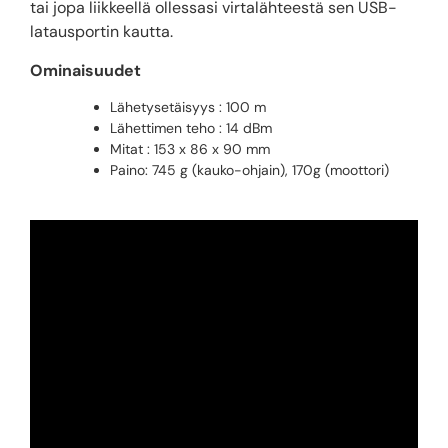
tai jopa liikkeellä ollessasi virtalähteestä sen USB-
latausportin kautta.
Ominaisuudet
Lähetysetäisyys : 100 m
Lähettimen teho : 14 dBm
Mitat : 153 x 86 x 90 mm
Paino: 745 g (kauko-ohjain), 170g (moottori)