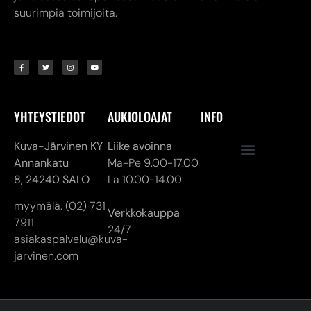
YHTEYSTIEDOT
AUKIOLOAJAT
INFO
Kuva-Järvinen KY
Liike avoinna
Annankatu
Ma-Pe 9.00-17.00
8,
24240 SALO
La 10.00-14.00
myymälä. (02) 731
Verkkokauppa
7911
24/7
asiakaspalvelu@kuva-
jarvinen.com
© ALL RIGHTS RESERVED
MADE ❤ BY DIGITAL PRIORITY