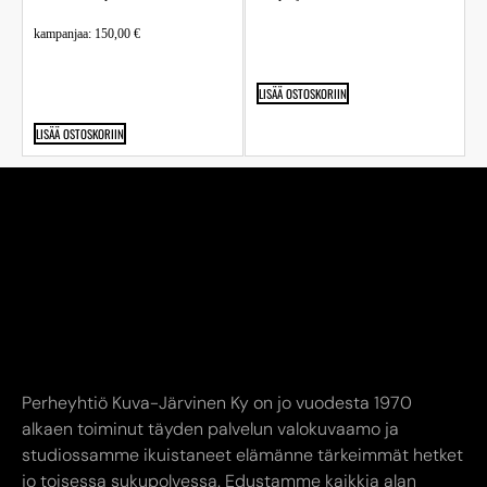
kampanjaa:
150,00
€
LISÄÄ OSTOSKORIIN
LISÄÄ OSTOSKORIIN
Perheyhtiö Kuva-Järvinen Ky on jo vuodesta 1970
alkaen toiminut täyden palvelun valokuvaamo ja
studiossamme ikuistaneet elämänne tärkeimmät hetket
jo toisessa sukupolvessa. Edustamme kaikkia alan
suurimpia toimijoita.