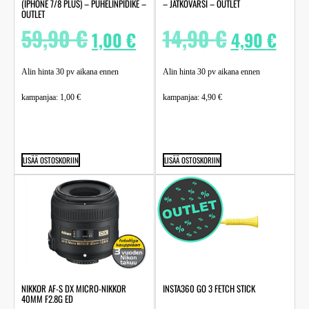
(IPHONE 7/8 PLUS) – PUHELINPIDIKE –
– JATKOVARSI – OUTLET
OUTLET
59,90
€
14,90
€
1,00
€
4,90
€
Alin hinta 30 pv aikana ennen
Alin hinta 30 pv aikana ennen
kampanjaa:
1,00
€
kampanjaa:
4,90
€
LISÄÄ OSTOSKORIIN
LISÄÄ OSTOSKORIIN
NIKKOR AF-S DX MICRO-NIKKOR
INSTA360 GO 3 FETCH STICK
40MM F2.8G ED