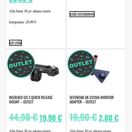
Alin hinta 30 pv aikana ennen
LISÄÄ OSTOSKORIIN
kampanjaa:
29,90
€
LUE LISÄÄ
INSTA360 GO 3 QUICK RELEASE
SEVENOAK SK-C01MA MONITOR
MOUNT – OUTLET
ADAPTER – OUTLET
44,90
€
19,90
€
19,90
€
2,00
€
Alin hinta 30 pv aikana ennen
Alin hinta 30 pv aikana ennen