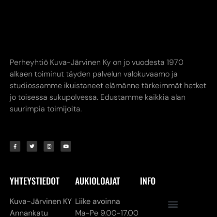
alkaen toiminut täyden palvelun valokuvaamo ja
studiossamme ikuistaneet elämänne tärkeimmät hetket
jo toisessa sukupolvessa. Edustamme kaikkia alan
suurimpia toimijoita.
YHTEYSTIEDOT
AUKIOLOAJAT
INFO
Kuva-Järvinen KY
Liike avoinna
Annankatu
Ma-Pe 9.00-17.00
8,
24240 SALO
La 10.00-14.00
myymälä. (02) 731
Verkkokauppa
7911
24/7
asiakaspalvelu@kuva-
jarvinen.com