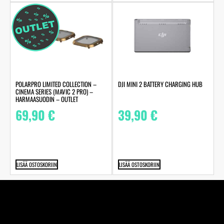
POLARPRO LIMITED COLLECTION –
DJI MINI 2 BATTERY CHARGING HUB
CINEMA SERIES (MAVIC 2 PRO) –
HARMAASUODIN – OUTLET
69,90
€
39,90
€
LISÄÄ OSTOSKORIIN
LISÄÄ OSTOSKORIIN
Perheyhtiö Kuva-Järvinen Ky on jo vuodesta 1970