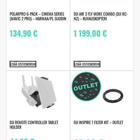
POLARPRO 6-PACK – CINEMA SERIES
DJI AIR 3 FLY MORE COMBO (DJI RC-
(MAVIC 2 PRO) – HARMAA/PL-SUODIN
N2) – KUVAUSKOPTERI
134,90
€
1 199,00
€
LISÄÄ OSTOSKORIIN
LISÄÄ OSTOSKORIIN
DJI REMOTE CONTROLLER TABLET
DJI INSPIRE 1 FILTER KIT – OUTLET
HOLDER