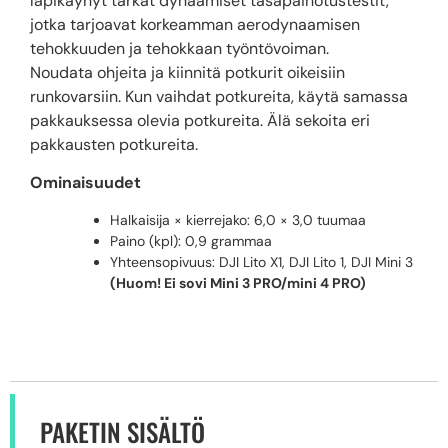
läpikäynyt tarkat dynaamiset tasapainotustestit,
jotka tarjoavat korkeamman aerodynaamisen
tehokkuuden ja tehokkaan työntövoiman.
Noudata ohjeita ja kiinnitä potkurit oikeisiin
runkovarsiin. Kun vaihdat potkureita, käytä samassa
pakkauksessa olevia potkureita. Älä sekoita eri
pakkausten potkureita.
Ominaisuudet
Halkaisija × kierrejako: 6,0 × 3,0 tuumaa
Paino (kpl): 0,9 grammaa
Yhteensopivuus: DJI Lito X1, DJI Lito 1, DJI Mini 3
(Huom! Ei sovi Mini 3 PRO/mini 4 PRO)
PAKETIN SISÄLTÖ