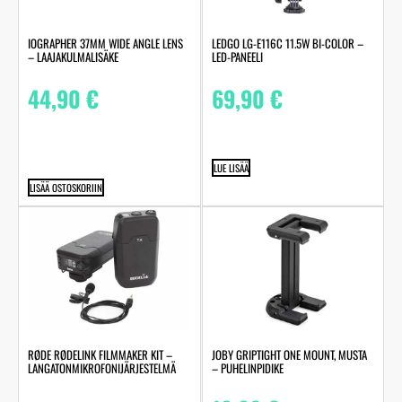
IOGRAPHER 37MM WIDE ANGLE LENS
LEDGO LG-E116C 11.5W BI-COLOR –
– LAAJAKULMALISÄKE
LED-PANEELI
44,90
€
69,90
€
LUE LISÄÄ
LISÄÄ OSTOSKORIIN
RØDE RØDELINK FILMMAKER KIT –
JOBY GRIPTIGHT ONE MOUNT, MUSTA
LANGATONMIKROFONIJÄRJESTELMÄ
– PUHELINPIDIKE