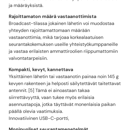
ja määräyksistä.
Rajoittamaton määrä vastaanottimista
Broadcast-tilassa jokainen lähetin voi muodostaa
yhteyden rajoittamattomaan määrään
vastaanottimia, mikä tarjoaa korkealaatuisen
seurantakokemuksen useille yhteistyökumppaneille
ja vastaa erilaisten ammattiroolien riippumattomiin
valvontatarpeisiin.
Kompakti, kevyt, kannettava
Yksittäinen lähetin tai vastaanotin painaa noin 145 g
kevyen rakenteen ja helposti säilytettävät taitettavat
antennit. [5] Tämä ei ainoastaan ​​takaa
siirrettävyyttä, vaan tukee myös erilaisia ​​
asennustapoja, jotka täyttävät monenlaisia ​​paikan
päällä olevia vaatimuksia.
Innovatiivinen USB-C-portti,
Monipuoliset seurantamenetelmät