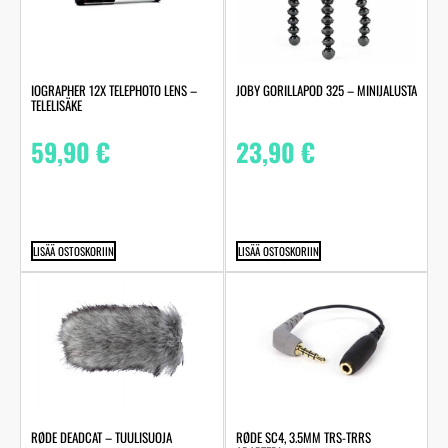
IOGRAPHER 12X TELEPHOTO LENS –
JOBY GORILLAPOD 325 – MINIJALUSTA
TELELISÄKE
59,90
€
23,90
€
LISÄÄ OSTOSKORIIN
LISÄÄ OSTOSKORIIN
RØDE DEADCAT – TUULISUOJA
RØDE SC4, 3.5MM TRS-TRRS