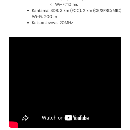
Wi-Fi:110 ms
Kantama: SDR: 3 km (FCC), 2 km (CE/SRRC/MIC)
Wi-Fi: 200 m
Kaistanleveys: 20MHz