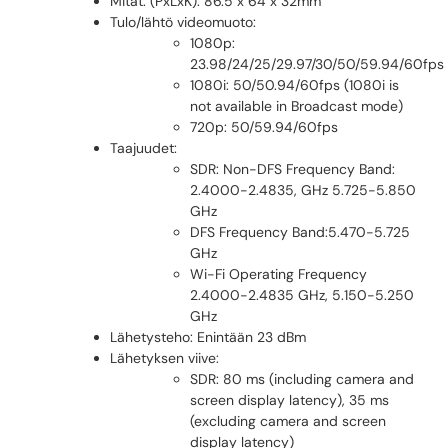
Mitat: (PxLxK): 86.5 x 64 x 32mm
Tulo/lähtö videomuoto:
1080p:
23.98/24/25/29.97/30/50/59.94/60fps
1080i: 50/50.94/60fps (1080i is
not available in Broadcast mode)
720p: 50/59.94/60fps
Taajuudet:
SDR: Non-DFS Frequency Band:
2.4000-2.4835, GHz 5.725-5.850
GHz
DFS Frequency Band:5.470-5.725
GHz
Wi-Fi Operating Frequency
2.4000-2.4835 GHz, 5.150-5.250
GHz
Lähetysteho: Enintään 23 dBm
Lähetyksen viive:
SDR: 80 ms (including camera and
screen display latency), 35 ms
(excluding camera and screen
display latency)