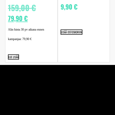
159,00
€
9,90
€
79,90
€
Alin hinta 30 pv aikana ennen
LISÄÄ OSTOSKORIIN
kampanjaa:
79,90
€
LUE LISÄÄ
Perheyhtiö Kuva-Järvinen Ky on jo vuodesta 1970
alkaen toiminut täyden palvelun valokuvaamo ja
studiossamme ikuistaneet elämänne tärkeimmät hetket
jo toisessa sukupolvessa. Edustamme kaikkia alan
suurimpia toimijoita.