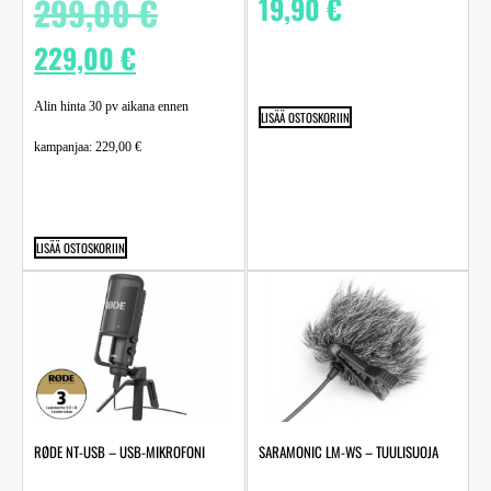
299,00
€
19,90
€
229,00
€
Alin hinta 30 pv aikana ennen
LISÄÄ OSTOSKORIIN
kampanjaa:
229,00
€
LISÄÄ OSTOSKORIIN
RØDE NT-USB – USB-MIKROFONI
SARAMONIC LM-WS – TUULISUOJA