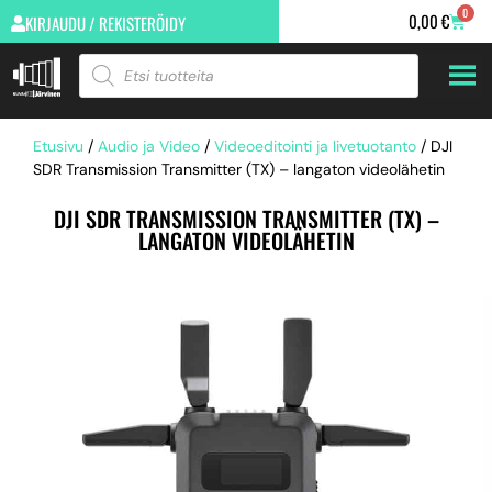
0
0,00
€
KIRJAUDU / REKISTERÖIDY
Etusivu
/
Audio ja Video
/
Videoeditointi ja livetuotanto
/ DJI
SDR Transmission Transmitter (TX) – langaton videolähetin
DJI SDR TRANSMISSION TRANSMITTER (TX) –
LANGATON VIDEOLÄHETIN