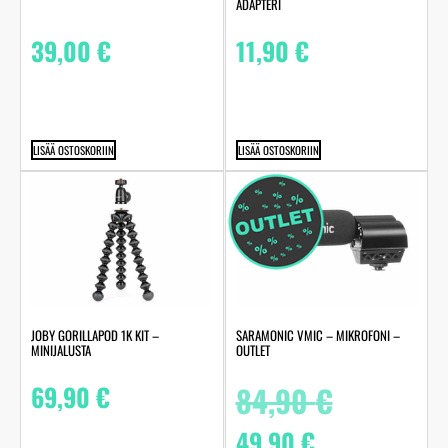
ADAPTERI
39,00
€
11,90
€
LISÄÄ OSTOSKORIIN
LISÄÄ OSTOSKORIIN
JOBY GORILLAPOD 1K KIT –
SARAMONIC VMIC – MIKROFONI –
MINIJALUSTA
OUTLET
69,90
€
84,90
€
49,90
€