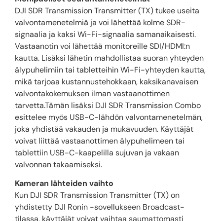
DJI SDR Transmission Transmitter (TX) tukee useita
valvontamenetelmiä ja voi lähettää kolme SDR-
signaalia ja kaksi Wi-Fi-signaalia samanaikaisesti.
Vastaanotin voi lähettää monitoreille SDI/HDMI:n
kautta. Lisäksi lähetin mahdollistaa suoran yhteyden
älypuhelimiin tai tabletteihin Wi-Fi-yhteyden kautta,
mikä tarjoaa kustannustehokkaan, kaksikanavaisen
valvontakokemuksen ilman vastaanottimen
tarvetta.Tämän lisäksi DJI SDR Transmission Combo
esittelee myös USB-C-lähdön valvontamenetelmän,
joka yhdistää vakauden ja mukavuuden. Käyttäjät
voivat liittää vastaanottimen älypuhelimeen tai
tablettiin USB-C-kaapelilla sujuvan ja vakaan
valvonnan takaamiseksi.
Kameran lähteiden vaihto
Kun DJI SDR Transmission Transmitter (TX) on
yhdistetty DJI Ronin -sovellukseen Broadcast-
tilassa, käyttäjät voivat vaihtaa saumattomasti