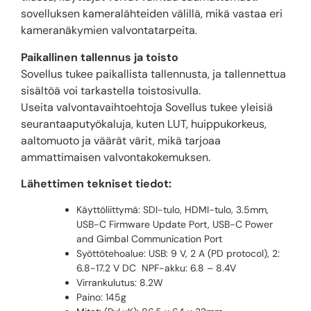
sovelluksen kameralähteiden välillä, mikä vastaa eri
kameranäkymien valvontatarpeita.
Paikallinen tallennus ja toisto
Sovellus tukee paikallista tallennusta, ja tallennettua
sisältöä voi tarkastella toistosivulla.
Useita valvontavaihtoehtoja Sovellus tukee yleisiä
seurantaaputyökaluja, kuten LUT, huippukorkeus,
aaltomuoto ja väärät värit, mikä tarjoaa
ammattimaisen valvontakokemuksen.
Lähettimen tekniset tiedot:
Käyttöliittymä: SDI-tulo, HDMI-tulo, 3.5mm,
USB-C Firmware Update Port, USB-C Power
and Gimbal Communication Port
Syöttötehoalue: USB: 9 V, 2 A (PD protocol), 2:
6.8-17.2 V DC NPF-akku: 6.8 – 8.4V
Virrankulutus: 8.2W
Paino: 145g