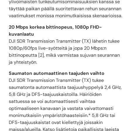
ylivoimaisten tunkeutumisominaisuuksien kanssa se
täyttää paikan päällä suoritettavan rehun seurannan
vaatimukset monissa monimutkaisissa skenaarioissa.
20 Mbps korkea bittinopeus, 1080p FHD-
kuvanlaatu
DJI SDR Transmission Transmitter (TX) lähetin tukee
1080p/60fps live-syötteitä ja jopa 20 Mbps:n
bittinopeutta [2], mikä varmistaa sujuvan seurannan
ja yhteistyön.
Saumaton automaattinen taajuden vaihto
DJI SDR Transmission Transmitter (TX) tukee
saumatonta automaattista taajuushyppelyä 2,4 GHz,
5,8 GHz ja DFS-taajuuskaistoilla. Häiriöiden
sattuessa se voi automaattisesti vaihtaa
optimaaliseen kanavaan ja vastata vaivattomasti
monimutkaisiin ympäristöhaasteisiin.* 5,8 GHz tai
DFS-taajuuskaistat ovat kiellettyjä joissakin
maissa/alueilla. Katso lisätietoja paikallisista laeista