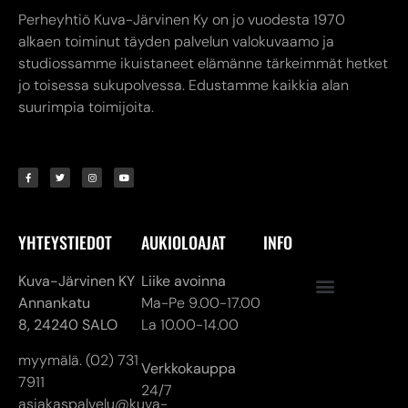
YHTEYSTIEDOT
AUKIOLOAJAT
INFO
Kuva-Järvinen KY
Liike avoinna
Annankatu
Ma-Pe 9.00-17.00
8,
24240 SALO
La 10.00-14.00
myymälä. (02) 731
Verkkokauppa
7911
24/7
asiakaspalvelu@kuva-
jarvinen.com
© ALL RIGHTS RESERVED