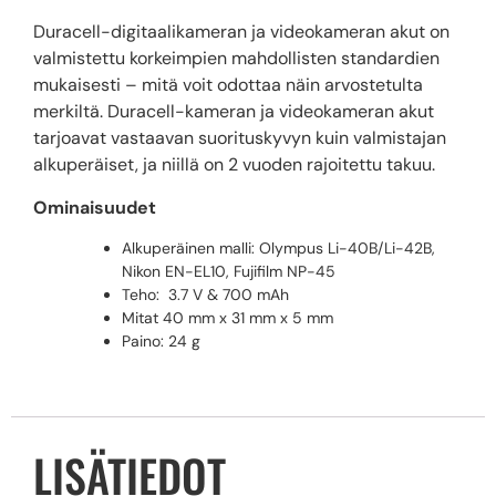
Duracell-digitaalikameran ja videokameran akut on
valmistettu korkeimpien mahdollisten standardien
mukaisesti – mitä voit odottaa näin arvostetulta
merkiltä. Duracell-kameran ja videokameran akut
tarjoavat vastaavan suorituskyvyn kuin valmistajan
alkuperäiset, ja niillä on 2 vuoden rajoitettu takuu.
Ominaisuudet
Alkuperäinen malli: Olympus Li-40B/Li-42B,
Nikon EN-EL10, Fujifilm NP-45
Teho: 3.7 V & 700 mAh
Mitat 40 mm x 31 mm x 5 mm
Paino: 24 g
LISÄTIEDOT