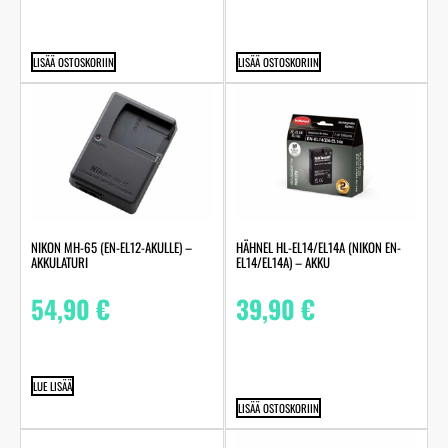
LISÄÄ OSTOSKORIIN
LISÄÄ OSTOSKORIIN
NIKON MH-65 (EN-EL12-AKULLE) –
HÄHNEL HL-EL14/EL14A (NIKON EN-
AKKULATURI
EL14/EL14A) – AKKU
54,90
€
39,90
€
LUE LISÄÄ
LISÄÄ OSTOSKORIIN