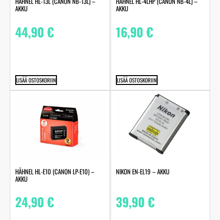
HÄHNEL HL-13L (CANON NB-13L) –
HÄHNEL HL-4LHP (CANON NB-4L) –
AKKU
AKKU
44,90
€
16,90
€
LISÄÄ OSTOSKORIIN
LISÄÄ OSTOSKORIIN
HÄHNEL HL-E10 (CANON LP-E10) –
NIKON EN-EL19 – AKKU
AKKU
24,90
€
39,90
€