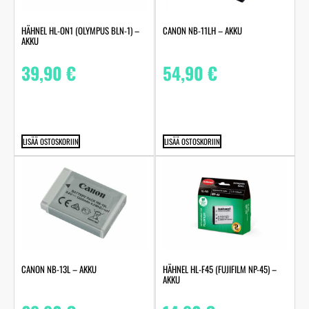
HÄHNEL HL-ON1 (OLYMPUS BLN-1) –
CANON NB-11LH – AKKU
AKKU
39,90
€
54,90
€
LISÄÄ OSTOSKORIIN
LISÄÄ OSTOSKORIIN
CANON NB-13L – AKKU
HÄHNEL HL-F45 (FUJIFILM NP-45) –
AKKU