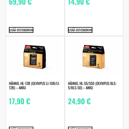
69,90
€
14,90
€
LISÄÄ OSTOSKORIIN
LISÄÄ OSTOSKORIIN
HÄHNEL HL-12B (OLYMPUS LI-10B/LI-
HÄHNEL HL-S5/S50 (OLYMPUS BLS-
12B) – AKKU
5/BLS-50) – AKKU
17,90
€
24,90
€