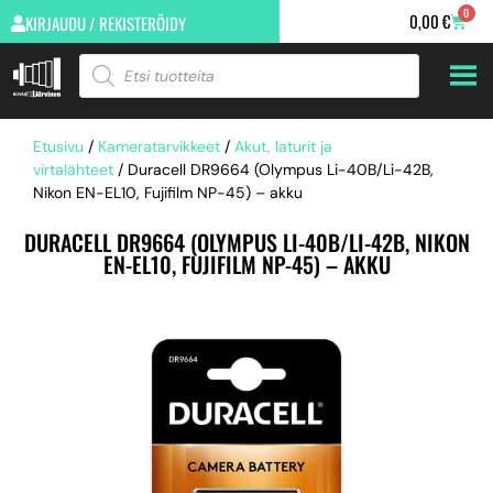
0
0,00
€
KIRJAUDU / REKISTERÖIDY
Etusivu
/
Kameratarvikkeet
/
Akut, laturit ja
virtalähteet
/ Duracell DR9664 (Olympus Li-40B/Li-42B,
Nikon EN-EL10, Fujifilm NP-45) – akku
DURACELL DR9664 (OLYMPUS LI-40B/LI-42B, NIKON
EN-EL10, FUJIFILM NP-45) – AKKU