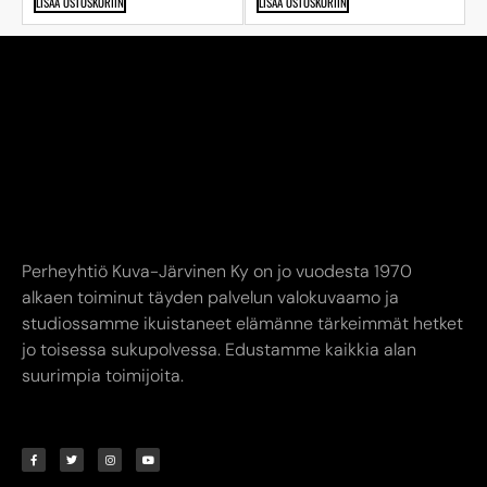
LISÄÄ OSTOSKORIIN
LISÄÄ OSTOSKORIIN
Perheyhtiö Kuva-Järvinen Ky on jo vuodesta 1970
alkaen toiminut täyden palvelun valokuvaamo ja
studiossamme ikuistaneet elämänne tärkeimmät hetket
jo toisessa sukupolvessa. Edustamme kaikkia alan
suurimpia toimijoita.