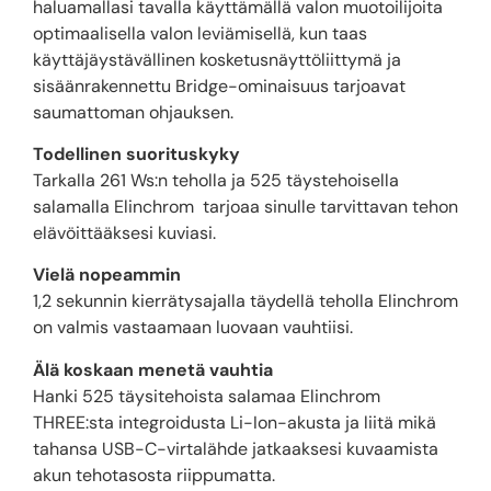
haluamallasi tavalla käyttämällä valon muotoilijoita
optimaalisella valon leviämisellä, kun taas
käyttäjäystävällinen kosketusnäyttöliittymä ja
sisäänrakennettu Bridge-ominaisuus tarjoavat
saumattoman ohjauksen.
Todellinen suorituskyky
Tarkalla 261 Ws:n teholla ja 525 täystehoisella
salamalla Elinchrom tarjoaa sinulle tarvittavan tehon
elävöittääksesi kuviasi.
Vielä nopeammin
1,2 sekunnin kierrätysajalla täydellä teholla Elinchrom
on valmis vastaamaan luovaan vauhtiisi.
Älä koskaan menetä vauhtia
Hanki 525 täysitehoista salamaa Elinchrom
THREE:sta integroidusta Li-Ion-akusta ja liitä mikä
tahansa USB-C-virtalähde jatkaaksesi kuvaamista
akun tehotasosta riippumatta.