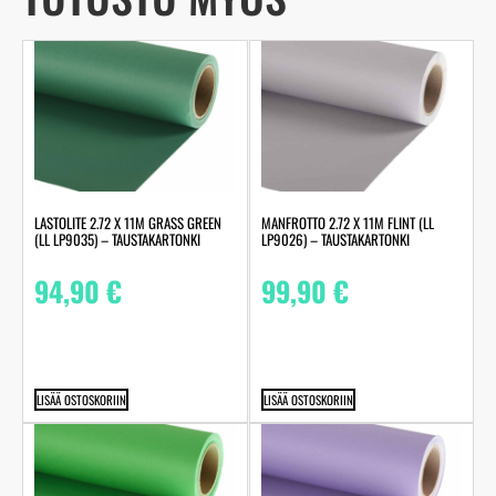
LASTOLITE 2.72 X 11M GRASS GREEN
MANFROTTO 2.72 X 11M FLINT (LL
(LL LP9035) – TAUSTAKARTONKI
LP9026) – TAUSTAKARTONKI
94,90
€
99,90
€
LISÄÄ OSTOSKORIIN
LISÄÄ OSTOSKORIIN