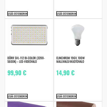
LISÄÄ OSTOSKORIIN
LISÄÄ OSTOSKORIIN
DÖRR SVL-112 BI-COLOR (3200-
ELINCHROM 196V, 100W
5600K) – LED-VIDEOVALO
MALLIVALO/MUOTOVALO
99,90
€
14,90
€
LISÄÄ OSTOSKORIIN
LISÄÄ OSTOSKORIIN