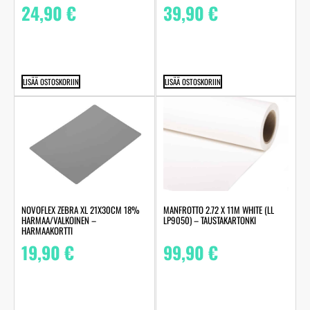
24,90
€
39,90
€
LISÄÄ OSTOSKORIIN
LISÄÄ OSTOSKORIIN
MANFROTTO 2.72 X 11M WHITE (LL
NOVOFLEX ZEBRA XL 21X30CM 18%
LP9050) – TAUSTAKARTONKI
HARMAA/VALKOINEN –
HARMAAKORTTI
99,90
€
19,90
€