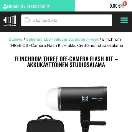
0
0,00
€
KIRJAUDU / REKISTERÖIDY
Etusivu
/
Salamat, LED-valot ja studiotarvikkeet
/ Elinchrom
THREE Off-Camera Flash Kit – akkukäyttöinen studiosalama
ELINCHROM THREE OFF-CAMERA FLASH KIT –
AKKUKÄYTTÖINEN STUDIOSALAMA