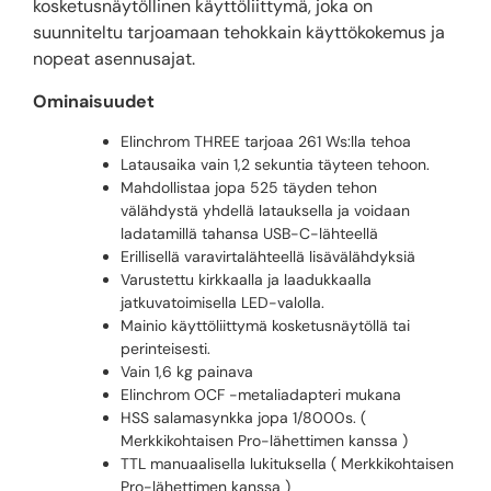
kosketusnäytöllinen käyttöliittymä, joka on
suunniteltu tarjoamaan tehokkain käyttökokemus ja
nopeat asennusajat.
Ominaisuudet
Elinchrom THREE tarjoaa 261 Ws:lla tehoa
Latausaika vain 1,2 sekuntia täyteen tehoon.
Mahdollistaa jopa 525 täyden tehon
välähdystä yhdellä latauksella ja voidaan
ladatamillä tahansa USB-C-lähteellä
Erillisellä varavirtalähteellä lisävälähdyksiä
Varustettu kirkkaalla ja laadukkaalla
jatkuvatoimisella LED-valolla.
Mainio käyttöliittymä kosketusnäytöllä tai
perinteisesti.
Vain 1,6 kg painava
Elinchrom OCF -metaliadapteri mukana
HSS salamasynkka jopa 1/8000s. (
Merkkikohtaisen Pro-lähettimen kanssa )
TTL manuaalisella lukituksella ( Merkkikohtaisen
Pro-lähettimen kanssa )