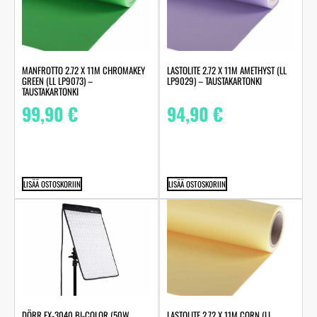
MANFROTTO 2.72 X 11M CHROMAKEY
LASTOLITE 2.72 X 11M AMETHYST (LL
GREEN (LL LP9073) –
LP9029) – TAUSTAKARTONKI
TAUSTAKARTONKI
99,90
€
94,90
€
LISÄÄ OSTOSKORIIN
LISÄÄ OSTOSKORIIN
LASTOLITE 2.72 X 11M CORN (LL
DÖRR FX-3040 BI-COLOR (50W,