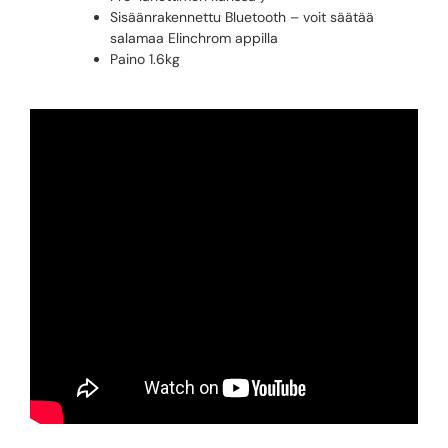
Sisäänrakennettu Bluetooth – voit säätää
salamaa Elinchrom appilla
Paino 1.6kg