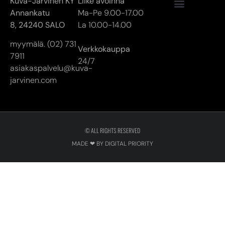
Kuva-Järvinen KY
Liike avoinna
Annankatu
Ma-Pe 9.00-17.00
8,
24240 SALO
La 10.00-14.00
myymälä. (02) 731
Verkkokauppa
7911
24/7
asiakaspalvelu@kuva-
jarvinen.com
© ALL RIGHTS RESERVED
MADE ❤ BY DIGITAL PRIORITY