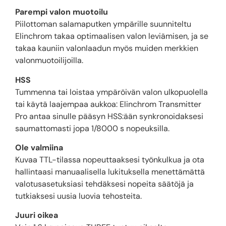
Parempi valon muotoilu
Piilottoman salamaputken ympärille suunniteltu
Elinchrom takaa optimaalisen valon leviämisen, ja se
takaa kauniin valonlaadun myös muiden merkkien
valonmuotoilijoilla.
HSS
Tummenna tai loistaa ympäröivän valon ulkopuolella
tai käytä laajempaa aukkoa: Elinchrom Transmitter
Pro antaa sinulle pääsyn HSS:ään synkronoidaksesi
saumattomasti jopa 1/8000 s nopeuksilla.
Ole valmiina
Kuvaa TTL-tilassa nopeuttaaksesi työnkulkua ja ota
hallintaasi manuaalisella lukituksella menettämättä
valotusasetuksiasi tehdäksesi nopeita säätöjä ja
tutkiaksesi uusia luovia tehosteita.
Juuri oikea