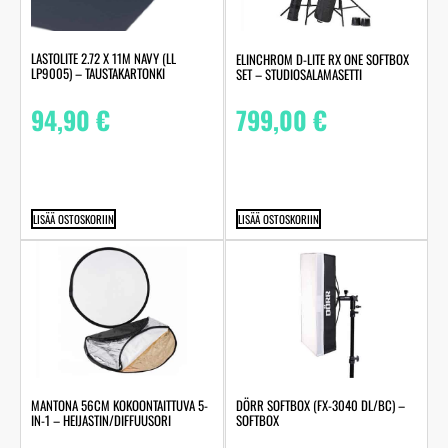
LASTOLITE 2.72 X 11M NAVY (LL
ELINCHROM D-LITE RX ONE SOFTBOX
LP9005) – TAUSTAKARTONKI
SET – STUDIOSALAMASETTI
94,90
€
799,00
€
LISÄÄ OSTOSKORIIN
LISÄÄ OSTOSKORIIN
MANTONA 56CM KOKOONTAITTUVA 5-
DÖRR SOFTBOX (FX-3040 DL/BC) –
IN-1 – HEIJASTIN/DIFFUUSORI
SOFTBOX