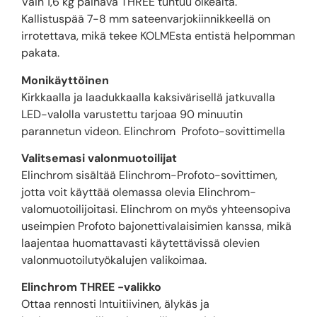
Vain 1,6 kg painava THREE tuntuu oikealta.
Kallistuspää 7-8 mm sateenvarjokiinnikkeellä on
irrotettava, mikä tekee KOLMEsta entistä helpomman
pakata.
Monikäyttöinen
Kirkkaalla ja laadukkaalla kaksivärisellä jatkuvalla
LED-valolla varustettu tarjoaa 90 minuutin
parannetun videon. Elinchrom Profoto-sovittimella
Valitsemasi valonmuotoilijat
Elinchrom sisältää Elinchrom-Profoto-sovittimen,
jotta voit käyttää olemassa olevia Elinchrom-
valomuotoilijoitasi. Elinchrom on myös yhteensopiva
useimpien Profoto bajonettivalaisimien kanssa, mikä
laajentaa huomattavasti käytettävissä olevien
valonmuotoilutyökalujen valikoimaa.
Elinchrom THREE -valikko
Ottaa rennosti Intuitiivinen, älykäs ja