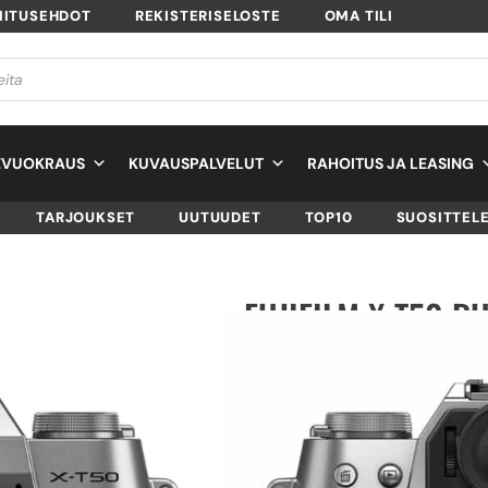
MITUSEHDOT
REKISTERISELOSTE
OMA TILI
EVUOKRAUS
KUVAUSPALVELUT
RAHOITUS JA LEASING
TARJOUKSET
UUTUUDET
TOP10
SUOSITTEL
FUJIFILM X-T50 R
SKU
16828284
TUOTTEEN SAATAVUUS