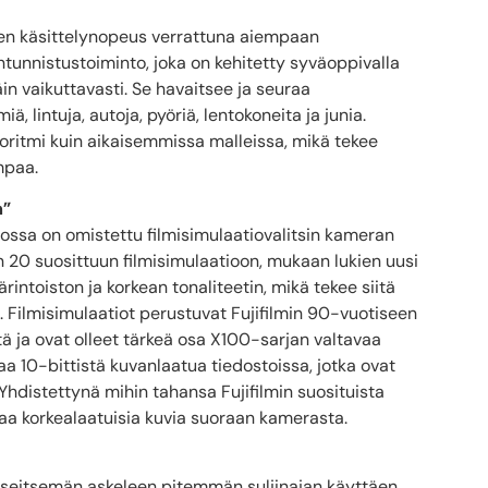
inen käsittelynopeus verrattuna aiempaan
unnistustoiminto, joka on kehitetty syväoppivalla
äin vaikuttavasti. Se havaitsee ja seuraa
ä, lintuja, autoja, pyöriä, lentokoneita ja junia.
ritmi kuin aikaisemmissa malleissa, mikä tekee
mpaa.
m”
jossa on omistettu filmisimulaatiovalitsin kameran
in 20 suosittuun filmisimulaatioon, mukaan lukien uusi
ntoiston ja korkean tonaliteetin, mikä tekee siitä
n. Filmisimulaatiot perustuvat Fujifilmin 90-vuotiseen
ä ja ovat olleet tärkeä osa X100-sarjan valtavaa
a 10-bittistä kuvanlaatua tiedostoissa, jotka ovat
hdistettynä mihin tahansa Fujifilmin suosituista
taa korkealaatuisia kuvia suoraan kamerasta.
 seitsemän askeleen pitemmän suljinajan käyttäen