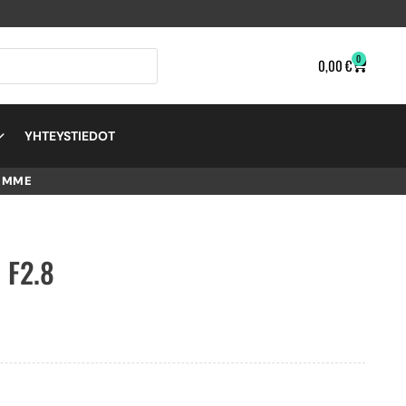
0
0,00
€
YHTEYSTIEDOT
EMME
 F2.8