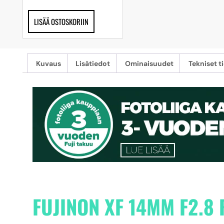
LISÄÄ OSTOSKORIIN
Kuvaus
Lisätiedot
Ominaisuudet
Tekniset t
FUJINON XF 14MM F2.8 