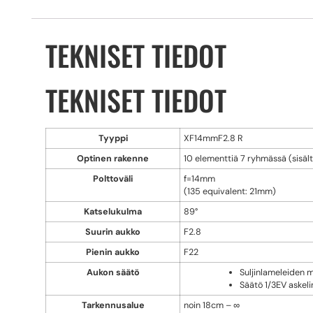
TEKNISET TIEDOT
TEKNISET TIEDOT
Tyyppi
XF14mmF2.8 R
Optinen rakenne
10 elementtiä 7 ryhmässä (sisält
Polttoväli
f=14mm
(135 equivalent: 21mm)
Katselukulma
89°
Suurin aukko
F2.8
Pienin aukko
F22
Aukon säätö
Suljinlameleiden m
Säätö 1/3EV askeli
Tarkennusalue
noin 18cm – ∞