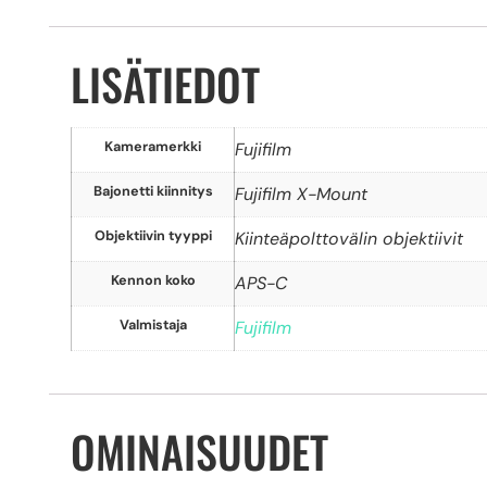
LISÄTIEDOT
Kameramerkki
Fujifilm
Bajonetti kiinnitys
Fujifilm X-Mount
Objektiivin tyyppi
Kiinteäpolttovälin objektiivit
Kennon koko
APS-C
Valmistaja
Fujifilm
OMINAISUUDET