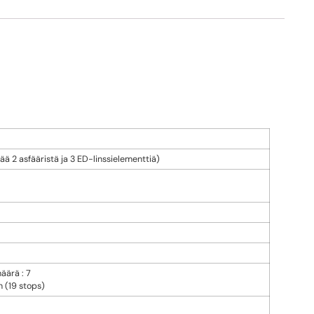
ää 2 asfääristä ja 3 ED-linssielementtiä)
äärä : 7
n (19 stops)