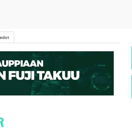
iedot
R