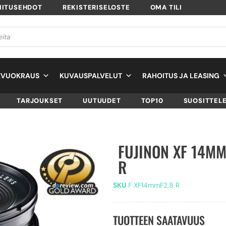
MITUSEHDOT
REKISTERISELOSTE
OMA TILI
EVUOKRAUS
KUVAUSPALVELUT
RAHOITUS JA LEASING
TARJOUKSET
UUTUUDET
TOP10
SUOSITTEL
FUJINON XF 14MM
R
SKU
F XF14mmF2.8 R
TUOTTEEN SAATAVUUS