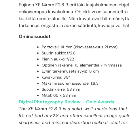
Fujinon XF 14mm F2.8 R erittäin laajakulmainen objekt
erikoisempaa kuvakulmaa. Objektiivi on suunniteltu n
keskeltä reuna-alueille. Näin kuvat ovat hämmästytt
tarkennusrengasta ja aukon säädintä, kuvaaja voi hal
Ominaisuudet
Polttoväli: 14 mm (kinovastaavuus 21 mm)
Suurin aukko: f/2.8
Pienin aukko: f/22
Optinen rakenne: 10 elementtiä 7 ryhmässä
Lyhin tarkennusetäisyys: 18 cm
kuvakulma: 89°
Maksimi suurennussuhde: 1:8.3
Suodinkierre: 58 mm
Mitat: 65 x 58 mm
Digital Photography Review – Gold Awards
The XF 14mm F2.8 R is a solid, well-made lens that 
It’s not bad at F2.8 and offers excellent image qu
sharpness and minimal distortion make it ideal for