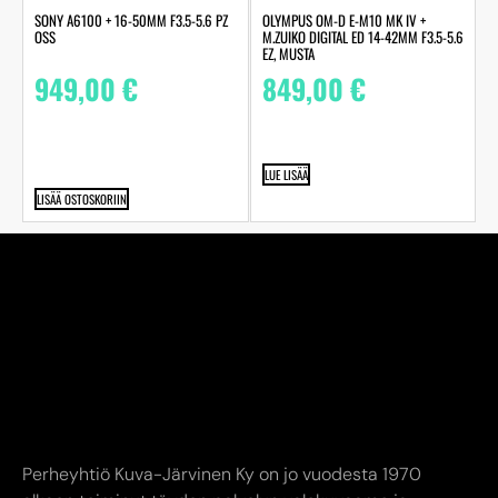
SONY A6100 + 16-50MM F3.5-5.6 PZ
OLYMPUS OM-D E-M10 MK IV +
OSS
M.ZUIKO DIGITAL ED 14-42MM F3.5-5.6
EZ, MUSTA
949,00
€
849,00
€
LUE LISÄÄ
LISÄÄ OSTOSKORIIN
Perheyhtiö Kuva-Järvinen Ky on jo vuodesta 1970
alkaen toiminut täyden palvelun valokuvaamo ja
studiossamme ikuistaneet elämänne tärkeimmät hetket
jo toisessa sukupolvessa. Edustamme kaikkia alan
suurimpia toimijoita.