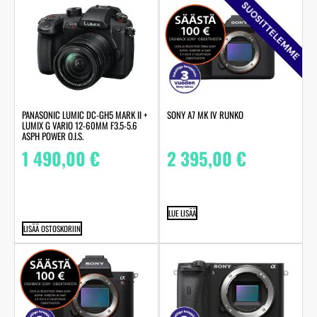
SUOSITTELEMME
PANASONIC LUMIC DC-GH5 MARK II +
SONY A7 MK IV RUNKO
LUMIX G VARIO 12-60MM F3.5-5.6
ASPH POWER O.I.S.
1 490,00
€
2 395,00
€
LUE LISÄÄ
LISÄÄ OSTOSKORIIN