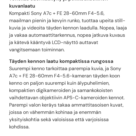
kuvanlaatu
Kompakti Sony A7c + FE 28-60mm F4-5.6,
maailman pienin ja kevyin runko, tuottaa upeita still-
kuvia ja videoita täyden kennon laadulla. Nopea, laaja
ja vakaa automaattitarkennus, nopea jatkuva kuvaus
ja kätevä kääntyvä LCD-näyttö auttavat
vangitsemaan toiminnan.
Täyden kennon laatu kompaktissa rungossa
Suurempi kenno tarkoittaa parempia kuvia, ja Sony
A7c + FE 28-60mm F4-5.6-kameran täyden koon
kenno on paljon suurempi kuin älypuhelimien,
kompaktien digikameroiden ja samankokoisten
vaihdettavan objektiivin APS-C-kameroiden kennot.
Parempi valon keräys takaa ammattitasoisen kuvat,
joissa on vähemmän kohinaa ja enemmän
yksityiskohtia sekä valoisissa että varjoisissa
kohdissa.