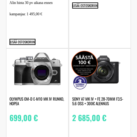
Alin hinta 30 pv aikana ennen
LISÄÄ OSTOSKORIIN
kampanjaa:
1 495,00
€
LISÄÄ OSTOSKORIIN
OLYMPUS OM-D E-M10 MK IV RUNKO,
SONY A7 MK IV + FE 28-70MM F3.5-
HOPEA
5.6 OSS + 300€ ALENNUS
699,00
€
2 685,00
€