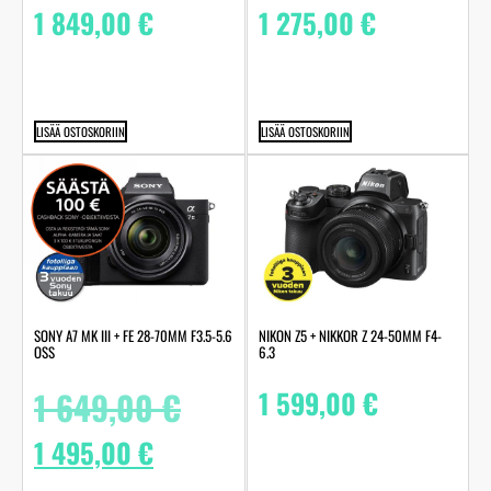
1 849,00
€
1 275,00
€
LISÄÄ OSTOSKORIIN
LISÄÄ OSTOSKORIIN
SONY A7 MK III + FE 28-70MM F3.5-5.6
NIKON Z5 + NIKKOR Z 24-50MM F4-
OSS
6.3
1 649,00
€
1 599,00
€
1 495,00
€