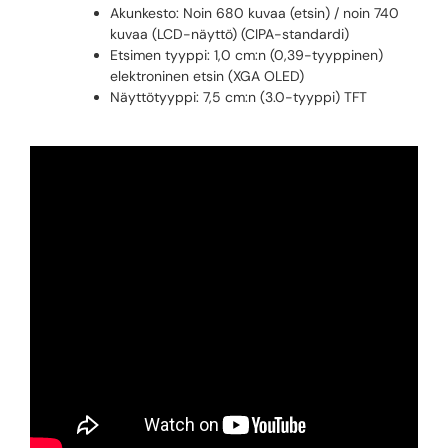
Akunkesto: Noin 680 kuvaa (etsin) / noin 740
kuvaa (LCD-näyttö) (CIPA-standardi)
Etsimen tyyppi: 1,0 cm:n (0,39-tyyppinen)
elektroninen etsin (XGA OLED)
Näyttötyyppi: 7,5 cm:n (3.0-tyyppi) TFT