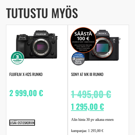
TUTUSTU MYÖS
FUJIFILM X-H2S RUNKO
SONY A7 MK III RUNKO
2 999,00
€
1 495,00
€
1 295,00
€
Alin hinta 30 pv aikana ennen
LISÄÄ OSTOSKORIIN
kampanjaa:
1 295,00
€