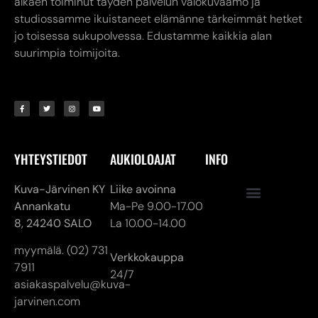
YHTEYSTIEDOT
AUKIOLOAJAT
INFO
Kuva-Järvinen KY
Liike avoinna
Annankatu
Ma-Pe 9.00-17.00
8,
24240 SALO
La 10.00-14.00
myymälä. (02) 731
Verkkokauppa
7911
24/7
asiakaspalvelu@kuva-
jarvinen.com
© ALL RIGHTS RESERVED
MADE ❤ BY DIGITAL PRIORITY