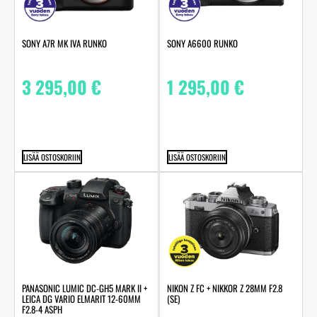
SONY A7R MK IVA RUNKO
SONY A6600 RUNKO
3 295,00
€
1 295,00
€
LISÄÄ OSTOSKORIIN
LISÄÄ OSTOSKORIIN
PANASONIC LUMIC DC-GH5 MARK II +
NIKON Z FC + NIKKOR Z 28MM F2.8
LEICA DG VARIO ELMARIT 12-60MM
(SE)
F2.8-4 ASPH