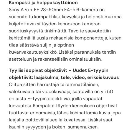
Kompakti ja helppokäyttöinen
Sony A7c + FE 28-60mm F4-5.6-kamera on
suunniteltu kompaktiksi, kevyeksi ja helposti mukana
kuljetettavaksi täyden kennokoon kameran
suorituskyvystä tinkimättä. Tavoite saavutettiin
kehittämällä uusia mekaanisia komponentteja, kuten
tilaa säästävä suljin ja optinen
kuvanvakautusyksikkö. Lisäksi parannuksia tehtiin
asetteluun ja rakenteellisiin ominaisuuksiin.
Tyyliisi sopivat objektiivit – Uudet E-tyypin
objektiivit: laajakulma, tele, video, erikoiskuvaus
Olitpa sitten harrastaja tai ammattilainen,
valokuvaaja tai videokuvaaja, saatavilla on yli 50
erilaista E-tyypin objektiivia, joilla vapautat
luovuutesi. Kompaktit täyden kennokoon objektiivit
tuottavat erinomaisia, lähes kohinattomia kuvia jopa
laajalla polttovälialueella kuvatessa. Lisäksi saat
kauniin syvyyden ja bokeh-sumennuksen.