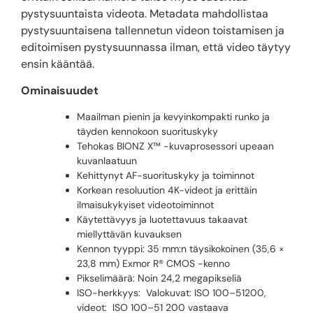
pystysuuntaista videota. Metadata mahdollistaa
pystysuuntaisena tallennetun videon toistamisen ja
editoimisen pystysuunnassa ilman, että video täytyy
ensin kääntää.
Ominaisuudet
Maailman pienin ja kevyinkompakti runko ja
täyden kennokoon suorituskyky
Tehokas BIONZ X™ -kuvaprosessori upeaan
kuvanlaatuun
Kehittynyt AF-suorituskyky ja toiminnot
Korkean resoluution 4K-videot ja erittäin
ilmaisukykyiset videotoiminnot
Käytettävyys ja luotettavuus takaavat
miellyttävän kuvauksen
Kennon tyyppi: 35 mm:n täysikokoinen (35,6 ×
23,8 mm) Exmor R® CMOS -kenno
Pikselimäärä: Noin 24,2 megapikseliä
ISO-herkkyys: Valokuvat: ISO 100–51200,
videot: ISO 100–51 200 vastaava