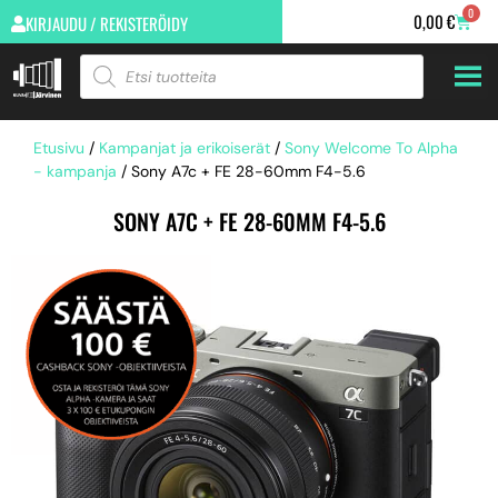
0
0,00
€
KIRJAUDU / REKISTERÖIDY
Etusivu
/
Kampanjat ja erikoiserät
/
Sony Welcome To Alpha
- kampanja
/ Sony A7c + FE 28-60mm F4-5.6
SONY A7C + FE 28-60MM F4-5.6