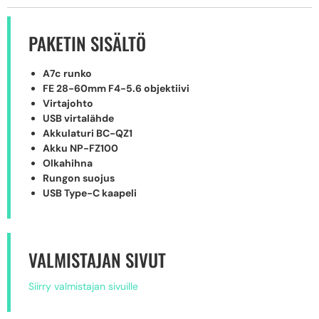
PAKETIN SISÄLTÖ
A7c runko
FE 28-60mm F4-5.6 objektiivi
Virtajohto
USB virtalähde
Akkulaturi BC-QZ1
Akku NP-FZ100
Olkahihna
Rungon suojus
USB Type-C kaapeli
VALMISTAJAN SIVUT
Siirry valmistajan sivuille