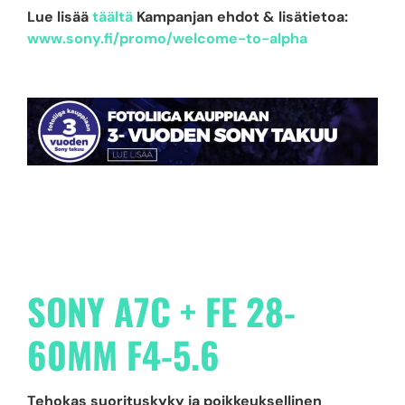
Lue lisää
täältä
Kampanjan ehdot & lisätietoa:
www.sony.fi/promo/welcome-to-alpha
SONY A7C + FE 28-
60MM F4-5.6
Tehokas suorituskyky ja poikkeuksellinen