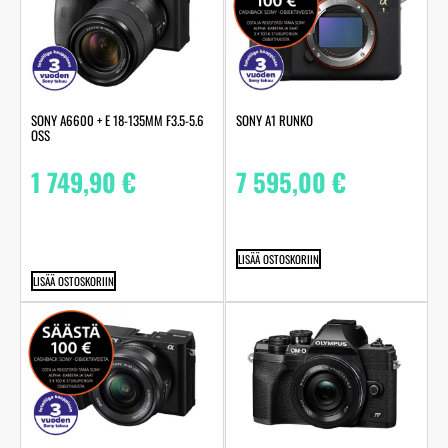
SONY A6600 + E 18-135MM F3.5-5.6
SONY A1 RUNKO
OSS
1 749,90
€
7 595,00
€
LISÄÄ OSTOSKORIIN
LISÄÄ OSTOSKORIIN