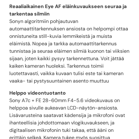
Reaaliaikainen Eye AF eläinkuvaukseen seuraa ja
tarkentaa silmiin
Sonyn algoritmiin pohjautuvan
automaattitarkennuksen ansiosta on helpompi ottaa
onnistuneita still-kuvia lemmikeistä ja muista
eläimistä. Nopea ja tarkka automaattitarkennus
tunnistaa ja seuraa eläimen silmiä kuonon tai viiksien
sijaan, joten kaikki pysyy tarkennettuna. Voit jättää
kaiken kameran huoleksi. Tarkennus toimii
luotettavasti, vaikka kuvaan tulisi este tai kameran
vaaka- tai pystysuuntainen asento muuttuu
Helppo videontuotanto
Sony A7c + FE 28-60mm F4-5.6 videokuvaus on
helppoa sivulle aukeavan LCD-näytön-ansiosta.
Lisävarusteina saatavat kädensija ja mikrofoni ovat
ihanteellisia johdottomaan vlogikuvaukseen, ja
digitaalisen mikrofonin tuki takaa, että ääni on
erittäin selkeä. Kamera tukee myös suosittua