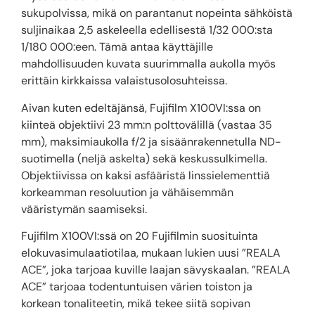
sukupolvissa, mikä on parantanut nopeinta sähköistä
suljinaikaa 2,5 askeleella edellisestä 1/32 000:sta
1/180 000:een. Tämä antaa käyttäjille
mahdollisuuden kuvata suurimmalla aukolla myös
erittäin kirkkaissa valaistusolosuhteissa.
Aivan kuten edeltäjänsä, Fujifilm X100VI:ssa on
kiinteä objektiivi 23 mm:n polttovälillä (vastaa 35
mm), maksimiaukolla f/2 ja sisäänrakennetulla ND-
suotimella (neljä askelta) sekä keskussulkimella.
Objektiivissa on kaksi asfääristä linssielementtiä
korkeamman resoluution ja vähäisemmän
vääristymän saamiseksi.
Fujifilm X100VI:ssä on 20 Fujifilmin suosituinta
elokuvasimulaatiotilaa, mukaan lukien uusi ”REALA
ACE”, joka tarjoaa kuville laajan sävyskaalan. ”REALA
ACE” tarjoaa todentuntuisen värien toiston ja
korkean tonaliteetin, mikä tekee siitä sopivan