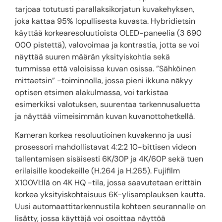
tarjoaa totutusti parallaksikorjatun kuvakehyksen,
joka kattaa 95% lopullisesta kuvasta. Hybridietsin
käyttää korkearesoluutioista OLED-paneelia (3 690
000 pistettä), valovoimaa ja kontrastia, jotta se voi
näyttää suuren määrän yksityiskohtia sekä
tummissa että valoisissa kuvan osissa. ”Sähköinen
mittaetsin” -toiminnolla, jossa pieni ikkuna näkyy
optisen etsimen alakulmassa, voi tarkistaa
esimerkiksi valotuksen, suurentaa tarkennusaluetta
ja näyttää viimeisimmän kuvan kuvanottohetkellä.
Kameran korkea resoluutioinen kuvakenno ja uusi
prosessori mahdollistavat 4:2:2 10-bittisen videon
tallentamisen sisäisesti 6K/30P ja 4K/60P sekä tuen
erilaisille koodekeille (H.264 ja H.265). Fujifilm
X100VI:llä on 4K HQ -tila, jossa saavutetaan erittäin
korkea yksityiskohtaisuus 6K-ylisamplauksen kautta.
Uusi automaattitarkennustila kohteen seurannalle on
lisätty, jossa käyttäjä voi osoittaa näyttöä