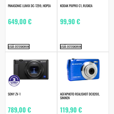
PANASONIC LUMIX DC-TZ99, HOPEA
KODAK PIXPRO C1, RUSKEA
649,00
€
99,90
€
LISÄÄ OSTOSKORIIN
LISÄÄ OSTOSKORIIN
SONY ZV-1
AGFAPHOTO REALISHOT DC8200,
SININEN
789,00
€
119,90
€