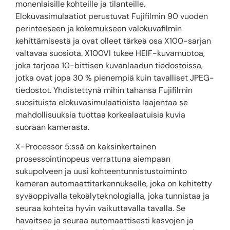
monenlaisille kohteille ja tilanteille.
Elokuvasimulaatiot perustuvat Fujifilmin 90 vuoden
perinteeseen ja kokemukseen valokuvafilmin
kehittämisestä ja ovat olleet tärkeä osa X100-sarjan
valtavaa suosiota. X100VI tukee HEIF-kuvamuotoa,
joka tarjoaa 10-bittisen kuvanlaadun tiedostoissa,
jotka ovat jopa 30 % pienempiä kuin tavalliset JPEG-
tiedostot. Yhdistettynä mihin tahansa Fujifilmin
suosituista elokuvasimulaatioista laajentaa se
mahdollisuuksia tuottaa korkealaatuisia kuvia
suoraan kamerasta.
X-Processor 5:ssä on kaksinkertainen
prosessointinopeus verrattuna aiempaan
sukupolveen ja uusi kohteentunnistustoiminto
kameran automaattitarkennukselle, joka on kehitetty
syväoppivalla tekoälyteknologialla, joka tunnistaa ja
seuraa kohteita hyvin vaikuttavalla tavalla. Se
havaitsee ja seuraa automaattisesti kasvojen ja