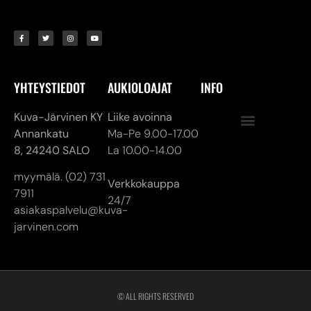
YHTEYSTIEDOT
AUKIOLOAJAT
INFO
Kuva-Järvinen KY
Liike avoinna
Annankatu
Ma-Pe 9.00-17.00
8,
24240 SALO
La 10.00-14.00
myymälä. (02) 731
Verkkokauppa
7911
24/7
asiakaspalvelu@kuva-
jarvinen.com
© ALL RIGHTS RESERVED