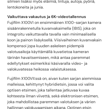
silmien lisäksi myös eläimiä, lintuja, autoja, pyöriä,
lentokoneita ja junia.
Vaikuttava vakautus ja 6K-videotallennus
Fujifilm X100VI on ensimmäinen X100-sarjan kamera
sisäänrakennetulla kuvanvakaimella (IBIS), joka on
integroitu vaikuttavalla tavalla vain minimaalisella
koon ja painon lisäyksellä. Viisivaiheinen kuvanvakain
kompensoi jopa kuuden askeleen pidempiä
valotusaikoja käyttämällä kuvatietoa kameran
tärinän havaitsemiseen, mikä antaa paremmat
edellytykset esimerkiksi käsivaralla video- ja
valokuvatessa heikossa valaistuksessa.
Fujifilm X100VII:ssä on, aivan kuten sarjan aiemmissa
malleissa, kehittynyt hybridietsin, jossa voi valita
optisen etsimen, joka tallentaa jatkuvaa kuvaa
kohteesta ilman viivettä, sekä elektronisen etsimen,
joka mahdollistaa paremman valotuksen ja värien
hallinnan valokuvaamisen aikana. Optinen etsin