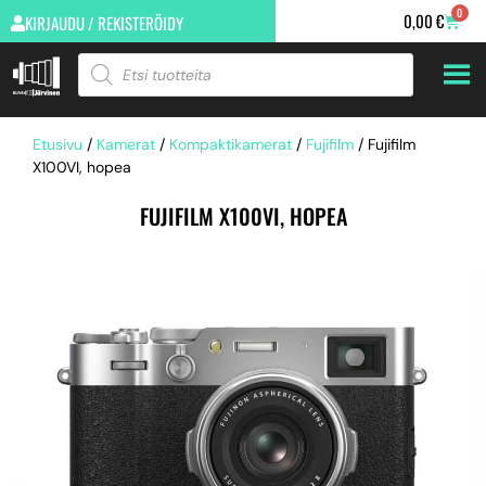
0
0,00
€
KIRJAUDU / REKISTERÖIDY
Etusivu
/
Kamerat
/
Kompaktikamerat
/
Fujifilm
/ Fujifilm
X100VI, hopea
FUJIFILM X100VI, HOPEA