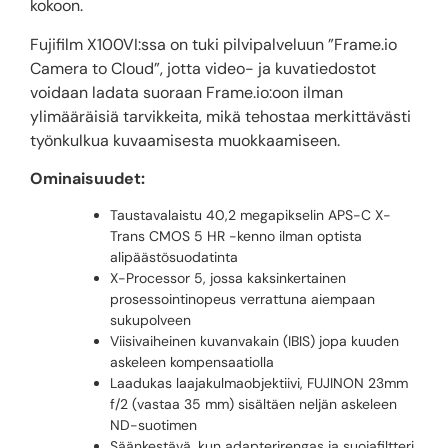
kokoon.
Fujifilm X100VI:ssa on tuki pilvipalveluun ”Frame.io
Camera to Cloud”, jotta video- ja kuvatiedostot
voidaan ladata suoraan Frame.io:oon ilman
ylimääräisiä tarvikkeita, mikä tehostaa merkittävästi
työnkulkua kuvaamisesta muokkaamiseen.
Ominaisuudet:
Taustavalaistu 40,2 megapikselin APS-C X-
Trans CMOS 5 HR -kenno ilman optista
alipäästösuodatinta
X-Processor 5, jossa kaksinkertainen
prosessointinopeus verrattuna aiempaan
sukupolveen
Viisivaiheinen kuvanvakain (IBIS) jopa kuuden
askeleen kompensaatiolla
Laadukas laajakulmaobjektiivi, FUJINON 23mm
f/2 (vastaa 35 mm) sisältäen neljän askeleen
ND-suotimen
Säänkestävä, kun adapterirengas ja suojafiltteri