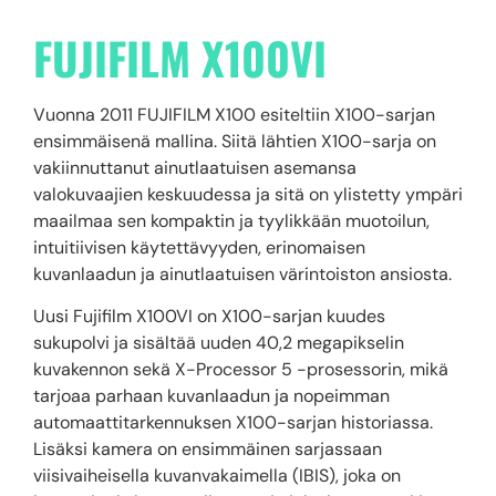
FUJIFILM X100VI
Vuonna 2011 FUJIFILM X100 esiteltiin X100-sarjan
ensimmäisenä mallina. Siitä lähtien X100-sarja on
vakiinnuttanut ainutlaatuisen asemansa
valokuvaajien keskuudessa ja sitä on ylistetty ympäri
maailmaa sen kompaktin ja tyylikkään muotoilun,
intuitiivisen käytettävyyden, erinomaisen
kuvanlaadun ja ainutlaatuisen värintoiston ansiosta.
Uusi Fujifilm X100VI on X100-sarjan kuudes
sukupolvi ja sisältää uuden 40,2 megapikselin
kuvakennon sekä X-Processor 5 -prosessorin, mikä
tarjoaa parhaan kuvanlaadun ja nopeimman
automaattitarkennuksen X100-sarjan historiassa.
Lisäksi kamera on ensimmäinen sarjassaan
viisivaiheisella kuvanvakaimella (IBIS), joka on