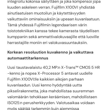
integroitu kokonsa säilyttäen ja joka kompensoi jopa
kuuden askeleen verran. Fujifilm X100VI yhdistää
ainutlaatuisen muotoilun ja käytettävyyden
vaikuttaviin ominaisuuksiin ja upeaan kuvanlaatuun.
Tämä yhdessä Fujifilmin legendaarisen värin
toistotekniikan kanssa tekee kamerasta täydellisen
kumppanin sekä ammattivalokuvaajille että luoville
harrastajille moniin eri valokuvasuuntauksiin.
Korkean resoluution kuvakenno ja vaikuttava
automaattitarkennus
Uusi taustavalaistu 40,2 MP:n X-Trans™ CMOS 5 HR
-kenno ja nopea X-Processor 5 antavat uudelle
Fujifilm X100VI:lle kaikkien aikojen parhaan
kuvanlaadun. Uusi kenno hyödyntää uutta
pikselirakennetta, joka mahdollistaa suuremman
valomäärän tehokkaan keräämisen, mahdollistaen
ISO125:n perusherkkyyden. Valotusaikaa voidaan
myös säätää tarkemmin kuin aiemmissa