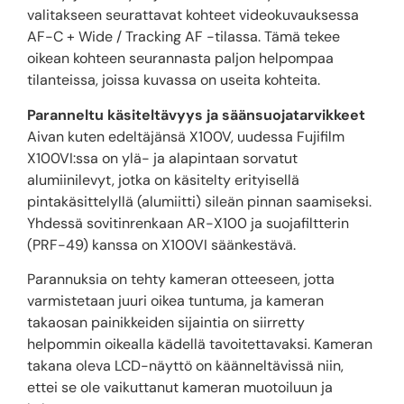
valitakseen seurattavat kohteet videokuvauksessa
AF-C + Wide / Tracking AF -tilassa. Tämä tekee
oikean kohteen seurannasta paljon helpompaa
tilanteissa, joissa kuvassa on useita kohteita.
Paranneltu käsiteltävyys ja säänsuojatarvikkeet
Aivan kuten edeltäjänsä X100V, uudessa Fujifilm
X100VI:ssa on ylä- ja alapintaan sorvatut
alumiinilevyt, jotka on käsitelty erityisellä
pintakäsittelyllä (alumiitti) sileän pinnan saamiseksi.
Yhdessä sovitinrenkaan AR-X100 ja suojafiltterin
(PRF-49) kanssa on X100VI säänkestävä.
Parannuksia on tehty kameran otteeseen, jotta
varmistetaan juuri oikea tuntuma, ja kameran
takaosan painikkeiden sijaintia on siirretty
helpommin oikealla kädellä tavoitettavaksi. Kameran
takana oleva LCD-näyttö on käänneltävissä niin,
ettei se ole vaikuttanut kameran muotoiluun ja