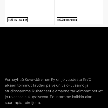
LISÄÄ OSTOSKORIIN
LISÄÄ OSTOSKORIIN
Perheyhtiö Kuva-Järvinen Ky on jo vuodesta 1970
alkaen toiminut täyden palvelun valokuvaamo ja
studiossamme ikuistaneet elämänne tärkeimmät hetket
jo toisessa sukupolvessa. Edustamme kaikkia alan
suurimpia toimijoita.