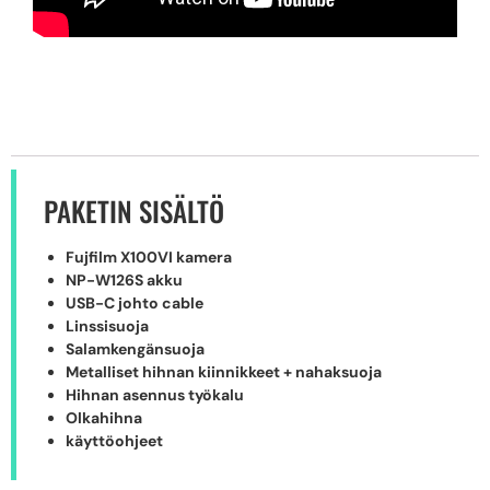
PAKETIN SISÄLTÖ
Fujfilm X100VI kamera
NP-W126S akku
USB-C johto cable
Linssisuoja
Salamkengänsuoja
Metalliset hihnan kiinnikkeet + nahaksuoja
Hihnan asennus työkalu
Olkahihna
käyttöohjeet