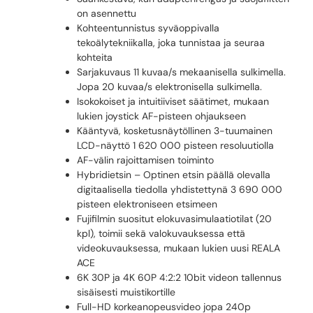
on asennettu
Kohteentunnistus syväoppivalla
tekoälytekniikalla, joka tunnistaa ja seuraa
kohteita
Sarjakuvaus 11 kuvaa/s mekaanisella sulkimella.
Jopa 20 kuvaa/s elektronisella sulkimella.
Isokokoiset ja intuitiiviset säätimet, mukaan
lukien joystick AF-pisteen ohjaukseen
Kääntyvä, kosketusnäytöllinen 3-tuumainen
LCD-näyttö 1 620 000 pisteen resoluutiolla
AF-välin rajoittamisen toiminto
Hybridietsin – Optinen etsin päällä olevalla
digitaalisella tiedolla yhdistettynä 3 690 000
pisteen elektroniseen etsimeen
Fujifilmin suositut elokuvasimulaatiotilat (20
kpl), toimii sekä valokuvauksessa että
videokuvauksessa, mukaan lukien uusi REALA
ACE
6K 30P ja 4K 60P 4:2:2 10bit videon tallennus
sisäisesti muistikortille
Full-HD korkeanopeusvideo jopa 240p