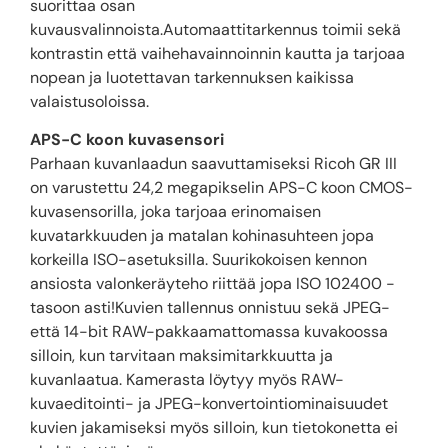
suorittaa osan
kuvausvalinnoista.Automaattitarkennus toimii sekä
kontrastin että vaihehavainnoinnin kautta ja tarjoaa
nopean ja luotettavan tarkennuksen kaikissa
valaistusoloissa.
APS-C koon kuvasensori
Parhaan kuvanlaadun saavuttamiseksi Ricoh GR III
on varustettu 24,2 megapikselin APS-C koon CMOS-
kuvasensorilla, joka tarjoaa erinomaisen
kuvatarkkuuden ja matalan kohinasuhteen jopa
korkeilla ISO-asetuksilla. Suurikokoisen kennon
ansiosta valonkeräyteho riittää jopa ISO 102400 -
tasoon asti!Kuvien tallennus onnistuu sekä JPEG-
että 14-bit RAW-pakkaamattomassa kuvakoossa
silloin, kun tarvitaan maksimitarkkuutta ja
kuvanlaatua. Kamerasta löytyy myös RAW-
kuvaeditointi- ja JPEG-konvertointiominaisuudet
kuvien jakamiseksi myös silloin, kun tietokonetta ei