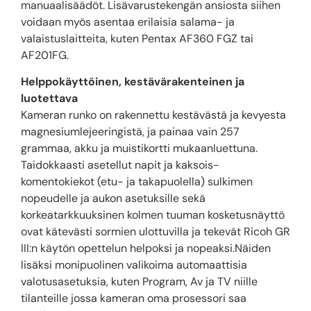
manuaalisäädöt. Lisävarustekengän ansiosta siihen
voidaan myös asentaa erilaisia salama- ja
valaistuslaitteita, kuten Pentax AF360 FGZ tai
AF201FG.
Helppokäyttöinen, kestävärakenteinen ja
luotettava
Kameran runko on rakennettu kestävästä ja kevyesta
magnesiumlejeeringistä, ja painaa vain 257
grammaa, akku ja muistikortti mukaanluettuna.
Taidokkaasti asetellut napit ja kaksois-
komentokiekot (etu- ja takapuolella) sulkimen
nopeudelle ja aukon asetuksille sekä
korkeatarkkuuksinen kolmen tuuman kosketusnäyttö
ovat kätevästi sormien ulottuvilla ja tekevät Ricoh GR
III:n käytön opettelun helpoksi ja nopeaksi.Näiden
lisäksi monipuolinen valikoima automaattisia
valotusasetuksia, kuten Program, Av ja TV niille
tilanteille jossa kameran oma prosessori saa