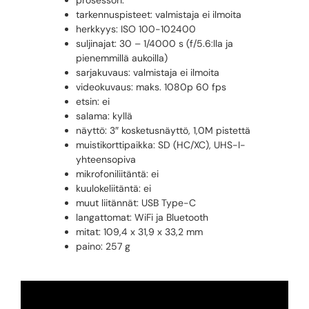
prosessori:
tarkennuspisteet: valmistaja ei ilmoita
herkkyys: ISO 100-102400
suljinajat: 30 – 1/4000 s (f/5.6:lla ja
pienemmillä aukoilla)
sarjakuvaus: valmistaja ei ilmoita
videokuvaus: maks. 1080p 60 fps
etsin: ei
salama: kyllä
näyttö: 3″ kosketusnäyttö, 1,0M pistettä
muistikorttipaikka: SD (HC/XC), UHS-I-
yhteensopiva
mikrofoniliitäntä: ei
kuulokeliitäntä: ei
muut liitännät: USB Type-C
langattomat: WiFi ja Bluetooth
mitat: 109,4 x 31,9 x 33,2 mm
paino: 257 g