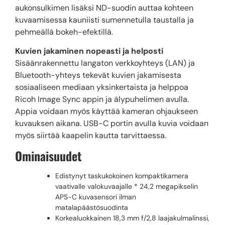
aukonsulkimen lisäksi ND-suodin auttaa kohteen
kuvaamisessa kauniisti sumennetulla taustalla ja
pehmeällä bokeh-efektillä.
Kuvien jakaminen nopeasti ja helposti
Sisäänrakennettu langaton verkkoyhteys (LAN) ja
Bluetooth-yhteys tekevät kuvien jakamisesta
sosiaaliseen mediaan yksinkertaista ja helppoa
Ricoh Image Sync appin ja älypuhelimen avulla.
Appia voidaan myös käyttää kameran ohjaukseen
kuvauksen aikana. USB-C portin avulla kuvia voidaan
myös siirtää kaapelin kautta tarvittaessa.
Ominaisuudet
Edistynyt taskukokoinen kompaktikamera
vaativalle valokuvaajalle * 24,2 megapikselin
APS-C kuvasensori ilman
matalapäästösuodinta
Korkealuokkainen 18,3 mm f/2,8 laajakulmalinssi,