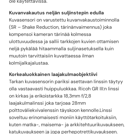
ole käytettävissä.
Kuvanvakautus neljän suljinstepin edulla
Kuvasensori on varustettu kuvanvakaustoiminnolla
(SR – Shake Reduction, tärinänvaimennus) joka
kompensoi kameran tärinää kolmessa
ulottuvuudessa ja sallii tarkkojen kuvien ottamisen
neljä pykälää hitaammalla suljinasetuksella kuin
muutoin tarvittaisiin kuvattaessa ilman
kolmijalkajalustaa.
Korkealuokkainen laajakulmaobjektiivi
Tarkan kuvasensorin pariksi asettavan linssin täytyy
olla vastaavasti huippuluokkaa. Ricoh GR III:n linssi
on kirkas ja erikoistarkka 18,3mm f/2,8
laajakulmalinssi joka tarjoaa 28mm
polttoväliekvivalenssin täyskoon kennolle.Linssi
soveltuu erinomaisesti moniin käyttötarkoituksiin,
kuten matka-, maisema- ja arkkitehtuurikuvaukseen,
katukuvaukseen ja jopa perhepotrettikuvaukseen.