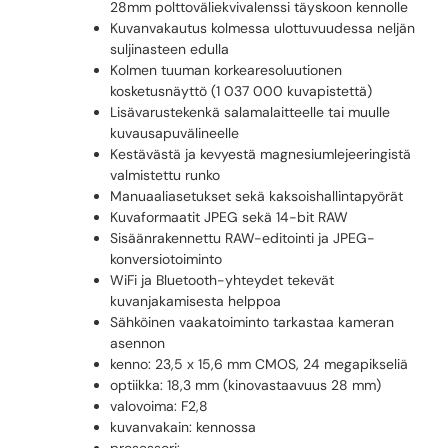
28mm polttoväliekvivalenssi täyskoon kennolle
Kuvanvakautus kolmessa ulottuvuudessa neljän
suljinasteen edulla
Kolmen tuuman korkearesoluutionen
kosketusnäyttö (1 037 000 kuvapistettä)
Lisävarustekenkä salamalaitteelle tai muulle
kuvausapuvälineelle
Kestävästä ja kevyestä magnesiumlejeeringistä
valmistettu runko
Manuaaliasetukset sekä kaksoishallintapyörät
Kuvaformaatit JPEG sekä 14-bit RAW
Sisäänrakennettu RAW-editointi ja JPEG-
konversiotoiminto
WiFi ja Bluetooth-yhteydet tekevät
kuvanjakamisesta helppoa
Sähköinen vaakatoiminto tarkastaa kameran
asennon
kenno: 23,5 x 15,6 mm CMOS, 24 megapikseliä
optiikka: 18,3 mm (kinovastaavuus 28 mm)
valovoima: F2,8
kuvanvakain: kennossa