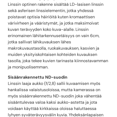
Linssin optinen rakenne sisältää LD-lasisen linssin
sekä asferisen linssielementin, jotka yhdessä
poistavat optisia häiriöitä kuten kromaattisen
värivirheen ja vääristymät, ja jotka maksimoivat
kuvan terävyyden koko kuva-alalle. Linssin
erinomainen lähitarkennusetäisyys on vain 6cm,
jotka sallivat lähikuvauksen lähes
makrokuvaustasolla, ruokakuvauksen, kasvien ja
muiden yksityiskohtaisen kohteiden kuvauksen
tasolla, joka tekee kuvien tarinasta kiinnostavamman
ja monipuolisemman.
Sisäänrakennettu ND-suodin
Linssin laaja aukko (f/2,8) sallii kuvaamisen myös
hankalissa valaistusoloissa, mutta kamerassa on
myös sisäänrakennettu ND-suodin joka vähentää
sisääntulevaa valoa kaksi aukko-astetta ja jota
voidaan käyttää kirkkaissa oloissa haluttaessa
lyhyen syväterävyysvälin kuvia. Yhdeksänlapaisen