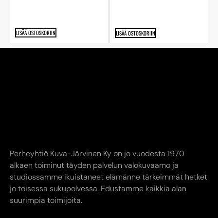
LISÄÄ OSTOSKORIIN
LISÄÄ OSTOSKORIIN
Perheyhtiö Kuva-Järvinen Ky on jo vuodesta 1970
alkaen toiminut täyden palvelun valokuvaamo ja
studiossamme ikuistaneet elämänne tärkeimmät hetket
jo toisessa sukupolvessa. Edustamme kaikkia alan
suurimpia toimijoita.