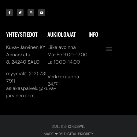
YHTEYSTIEDOT
AUKIOLOAJAT
INFO
Kuva-Järvinen KY
Liike avoinna
Annankatu
Ma-Pe 9.00-17.00
8,
24240 SALO
La 10.00-14.00
myymälä. (02) 731
Verkkokauppa
7911
24/7
asiakaspalvelu@kuva-
jarvinen.com
© ALL RIGHTS RESERVED
MADE ❤ BY DIGITAL PRIORITY