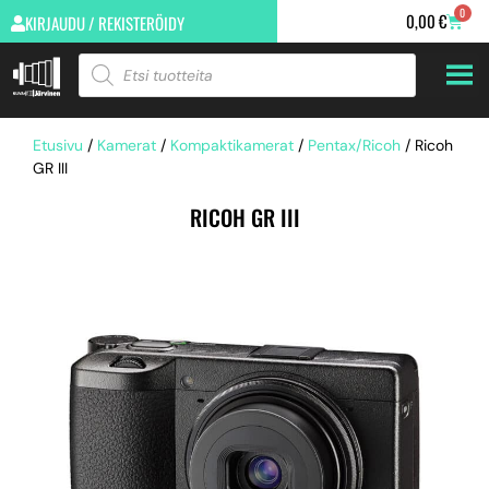
0
0,00
€
KIRJAUDU / REKISTERÖIDY
Etusivu
/
Kamerat
/
Kompaktikamerat
/
Pentax/Ricoh
/ Ricoh
GR III
RICOH GR III