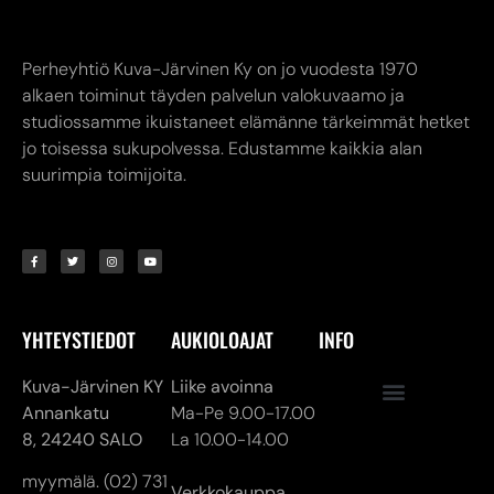
Perheyhtiö Kuva-Järvinen Ky on jo vuodesta 1970
alkaen toiminut täyden palvelun valokuvaamo ja
studiossamme ikuistaneet elämänne tärkeimmät hetket
jo toisessa sukupolvessa. Edustamme kaikkia alan
suurimpia toimijoita.
YHTEYSTIEDOT
AUKIOLOAJAT
INFO
Kuva-Järvinen KY
Liike avoinna
Annankatu
Ma-Pe 9.00-17.00
8,
24240 SALO
La 10.00-14.00
myymälä. (02) 731
Verkkokauppa