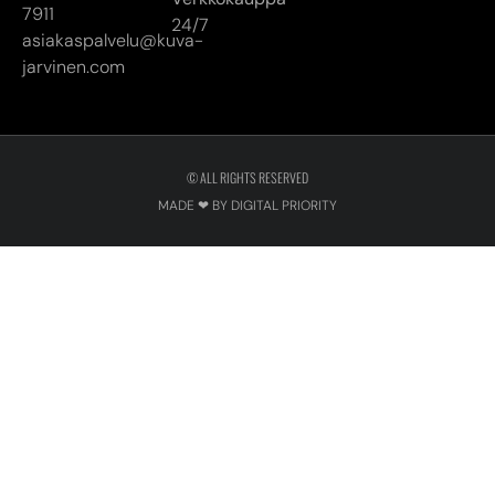
7911
24/7
asiakaspalvelu@kuva-
jarvinen.com
© ALL RIGHTS RESERVED
MADE ❤ BY DIGITAL PRIORITY