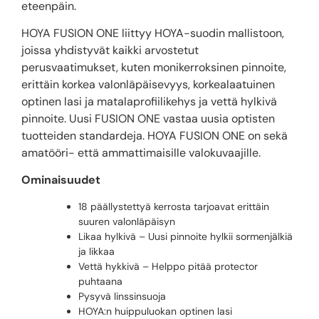
eteenpäin.
HOYA FUSION ONE liittyy HOYA-suodin mallistoon,
joissa yhdistyvät kaikki arvostetut
perusvaatimukset, kuten monikerroksinen pinnoite,
erittäin korkea valonläpäisevyys, korkealaatuinen
optinen lasi ja matalaprofiilikehys ja vettä hylkivä
pinnoite. Uusi FUSION ONE vastaa uusia optisten
tuotteiden standardeja. HOYA FUSION ONE on sekä
amatööri- että ammattimaisille valokuvaajille.
Ominaisuudet
18 päällystettyä kerrosta tarjoavat erittäin
suuren valonläpäisyn
Likaa hylkivä – Uusi pinnoite hylkii sormenjälkiä
ja likkaa
Vettä hykkivä – Helppo pitää protector
puhtaana
Pysyvä linssinsuoja
HOYA:n huippuluokan optinen lasi