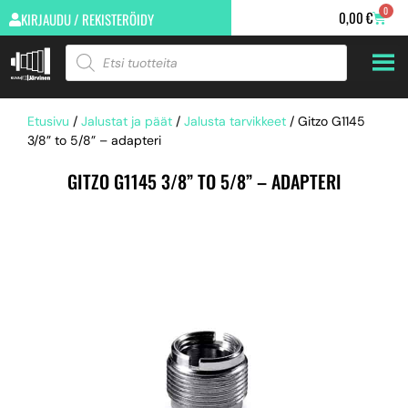
0
0,00
€
KIRJAUDU / REKISTERÖIDY
Etusivu
/
Jalustat ja päät
/
Jalusta tarvikkeet
/ Gitzo G1145
3/8” to 5/8” – adapteri
GITZO G1145 3/8” TO 5/8” – ADAPTERI