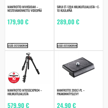
MANFROTTO MVH500AH –
SIRUI ET-1204 HIILIKUITUJALUSTA + E-
NESTEVAIMENNETTU VIDEOPÄÄ
10 KUULAPÄÄ
179,90
€
289,00
€
LISÄÄ OSTOSKORIIN
LISÄÄ OSTOSKORIIN
MANFROTTO MT055CXPRO4 –
MANFROTTO 200LT-PL –
HIILIKUITUJALUSTA
PIKAKIINNITYSLEVY
579,90
€
24,90
€