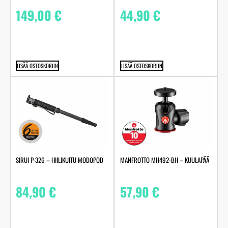
149,00
€
44,90
€
LISÄÄ OSTOSKORIIN
LISÄÄ OSTOSKORIIN
SIRUI P-326 – HIILIKUITU MODOPOD
MANFROTTO MH492-BH – KUULAPÄÄ
84,90
€
57,90
€