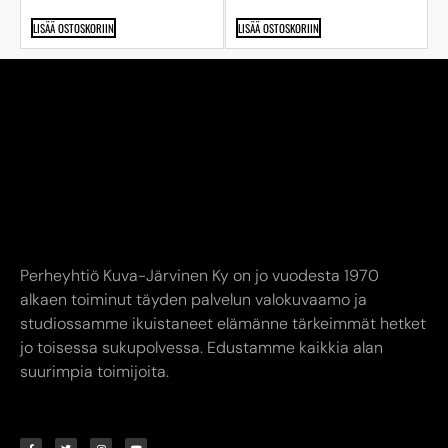
LISÄÄ OSTOSKORIIN
LISÄÄ OSTOSKORIIN
Perheyhtiö Kuva-Järvinen Ky on jo vuodesta 1970
alkaen toiminut täyden palvelun valokuvaamo ja
studiossamme ikuistaneet elämänne tärkeimmät hetket
jo toisessa sukupolvessa. Edustamme kaikkia alan
suurimpia toimijoita.