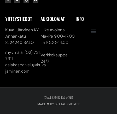
YHTEYSTIEDOT
AUKIOLOAJAT
INFO
Kuva-Järvinen KY
Liike avoinna
Annankatu
Ma-Pe 9.00-17.00
8,
24240 SALO
La 10.00-14.00
myymälä. (02) 731
Verkkokauppa
7911
24/7
asiakaspalvelu@kuva-
jarvinen.com
© ALL RIGHTS RESERVED
MADE ❤ BY DIGITAL PRIORITY