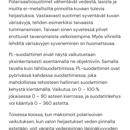
Polarisaatiosuotimet vähentävät vedestä, lasista ja
muilta ei-metallisilta pinnoilta kuvaan tulevia
heijastuksia. Vastaavasti suotimet syventävät kuvan
värisävyjä, tehden esimerkiksi taivaasta
tummansinisen. Taivaan sinen syvetessä pilvet
erottuvat tavanomaista valkoisempina. Myös vihreillä
lehdillä värisävyjen syveneminen on huomattavaa.
PL-suodattimet eivät näytä vaikutustaan ​​
yksinkertaisesti asentamalla ne objektiiviin. Samalla
tavalla kuin tähtisuodattimissa, PL-suodattimet ovat
pyörivässä kahdessa suodattimessa, joka
mahdollistaa tehosteen hallinnan suodattimen
kehystä kiertämällä. Vaikutus on 0 – 100 %
jokaisessa 0 – 90 asteen kierrossa, ja suodatinkehys
voi kääntyä 0 – 360 astetta.
Toisessa koossa, kun maksimoit polarisoivan
vaikutuksen, kun valon heijastukset veden pinnalla
estetään, voit vangita vedenpinnan läpinäkyvyyden