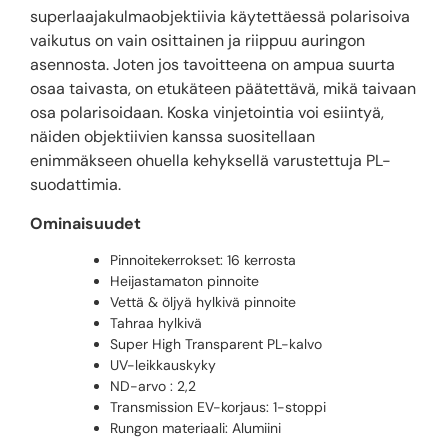
superlaajakulmaobjektiivia käytettäessä polarisoiva
vaikutus on vain osittainen ja riippuu auringon
asennosta. Joten jos tavoitteena on ampua suurta
osaa taivasta, on etukäteen päätettävä, mikä taivaan
osa polarisoidaan. Koska vinjetointia voi esiintyä,
näiden objektiivien kanssa suositellaan
enimmäkseen ohuella kehyksellä varustettuja PL-
suodattimia.
Ominaisuudet
Pinnoitekerrokset: 16 kerrosta
Heijastamaton pinnoite
Vettä & öljyä hylkivä pinnoite
Tahraa hylkivä
Super High Transparent PL-kalvo
UV-leikkauskyky
ND-arvo : 2,2
Transmission EV-korjaus: 1-stoppi
Rungon materiaali: Alumiini