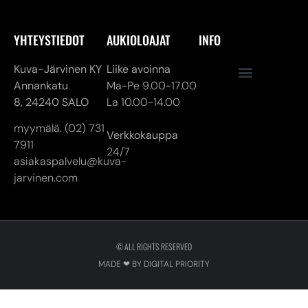
8,
24240 SALO
La 10.00-14.00
myymälä. (02) 731
Verkkokauppa
7911
24/7
asiakaspalvelu@kuva-
jarvinen.com
© ALL RIGHTS RESERVED
MADE ❤ BY DIGITAL PRIORITY