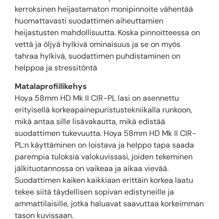
kerroksinen heijastamaton monipinnoite vähentää
huomattavasti suodattimen aiheuttamien
heijastusten mahdollisuutta. Koska pinnoitteessa on
vettä ja öljyä hylkivä ominaisuus ja se on myös
tahraa hylkivä, suodattimen puhdistaminen on
helppoa ja stressitöntä
Matalaprofiilikehys
Hoya 58mm HD Mk II CIR-PL lasi on asennettu
erityisellä korkeapainepuristustekniikalla runkoon,
mikä antaa sille lisävakautta, mikä edistää
suodattimen tukevuutta. Hoya 58mm HD Mk II CIR-
PL:n käyttäminen on loistava ja helppo tapa saada
parempia tuloksia valokuvissasi, joiden tekeminen
jälkituotannossa on vaikeaa ja aikaa vievää.
Suodattimen kaiken kaikkiaan erittäin korkea laatu
tekee siitä täydellisen sopivan edistyneille ja
ammattilaisille, jotka haluavat saavuttaa korkeimman
tason kuvissaan.