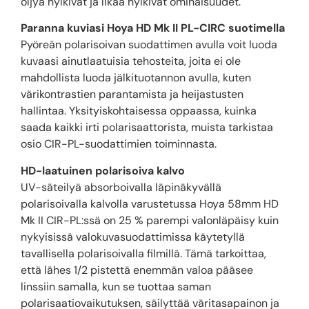
öljyä hylkivät ja likaa hylkivät ominaisuudet.
Paranna kuviasi Hoya HD Mk II PL-CIRC suotimella
Pyöreän polarisoivan suodattimen avulla voit luoda
kuvaasi ainutlaatuisia tehosteita, joita ei ole
mahdollista luoda jälkituotannon avulla, kuten
värikontrastien parantamista ja heijastusten
hallintaa. Yksityiskohtaisessa oppaassa, kuinka
saada kaikki irti polarisaattorista, muista tarkistaa
osio CIR-PL-suodattimien toiminnasta.
HD-laatuinen polarisoiva kalvo
UV-säteilyä absorboivalla läpinäkyvällä
polarisoivalla kalvolla varustetussa Hoya 58mm HD
Mk II CIR-PL:ssä on 25 % parempi valonläpäisy kuin
nykyisissä valokuvasuodattimissa käytetyllä
tavallisella polarisoivalla filmillä. Tämä tarkoittaa,
että lähes 1/2 pistettä enemmän valoa pääsee
linssiin samalla, kun se tuottaa saman
polarisaatiovaikutuksen, säilyttää väritasapainon ja