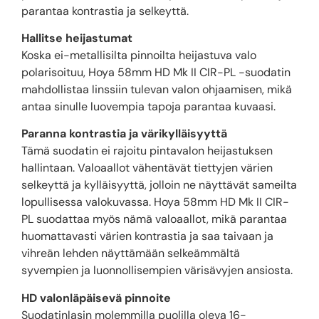
parantaa kontrastia ja selkeyttä.
Hallitse heijastumat
Koska ei-metallisilta pinnoilta heijastuva valo
polarisoituu, Hoya 58mm HD Mk II CIR-PL -suodatin
mahdollistaa linssiin tulevan valon ohjaamisen, mikä
antaa sinulle luovempia tapoja parantaa kuvaasi.
Paranna kontrastia ja värikylläisyyttä
Tämä suodatin ei rajoitu pintavalon heijastuksen
hallintaan. Valoaallot vähentävät tiettyjen värien
selkeyttä ja kylläisyyttä, jolloin ne näyttävät sameilta
lopullisessa valokuvassa. Hoya 58mm HD Mk II CIR-
PL suodattaa myös nämä valoaallot, mikä parantaa
huomattavasti värien kontrastia ja saa taivaan ja
vihreän lehden näyttämään selkeämmältä
syvempien ja luonnollisempien värisävyjen ansiosta.
HD valonläpäisevä pinnoite
Suodatinlasin molemmilla puolilla oleva 16-