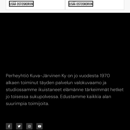
LISÄÄ OSTOSKORIIN
LISÄÄ OSTOSKORIIN
Perheyhtiö Kuva-Järvinen Ky on jo vuodesta 1970
alkaen toiminut täyden palvelun valokuvaamo ja
studiossamme ikuistaneet elämänne tärkeimmät hetket
jo toisessa sukupolvessa. Edustamme kaikkia alan
suurimpia toimijoita.
YHTEYSTIEDOT
AUKIOLOAJAT
INFO
Kuva-Järvinen KY
Liike avoinna
Annankatu
Ma-Pe 9.00-17.00