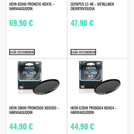
HOYA 82MM PROND16 NDX16 –
OLYMPUS LC‑48 – METALLINEN
HARMAASUODIN
OBJEKTIIVISUOJA
69,90
€
47,90
€
LISÄÄ OSTOSKORIIN
LISÄÄ OSTOSKORIIN
HOYA 58MM PROND500 NDX500 –
HOYA 62MM PROND64 NDX64 –
HARMAASUODIN
HARMAASUODIN
44,90
€
44,90
€