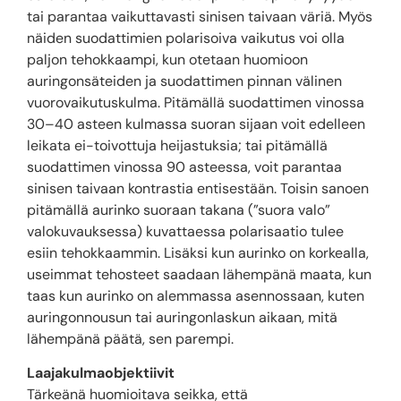
tai parantaa vaikuttavasti sinisen taivaan väriä. Myös
näiden suodattimien polarisoiva vaikutus voi olla
paljon tehokkaampi, kun otetaan huomioon
auringonsäteiden ja suodattimen pinnan välinen
vuorovaikutuskulma. Pitämällä suodattimen vinossa
30–40 asteen kulmassa suoran sijaan voit edelleen
leikata ei-toivottuja heijastuksia; tai pitämällä
suodattimen vinossa 90 asteessa, voit parantaa
sinisen taivaan kontrastia entisestään. Toisin sanoen
pitämällä aurinko suoraan takana (”suora valo”
valokuvauksessa) kuvattaessa polarisaatio tulee
esiin tehokkaammin. Lisäksi kun aurinko on korkealla,
useimmat tehosteet saadaan lähempänä maata, kun
taas kun aurinko on alemmassa asennossaan, kuten
auringonnousun tai auringonlaskun aikaan, mitä
lähempänä päätä, sen parempi.
Laajakulmaobjektiivit
Tärkeänä huomioitava seikka, että