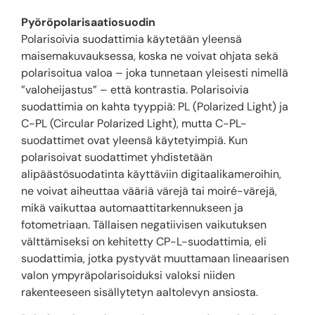
Pyöröpolarisaatiosuodin
Polarisoivia suodattimia käytetään yleensä
maisemakuvauksessa, koska ne voivat ohjata sekä
polarisoitua valoa – joka tunnetaan yleisesti nimellä
”valoheijastus” – että kontrastia. Polarisoivia
suodattimia on kahta tyyppiä: PL (Polarized Light) ja
C-PL (Circular Polarized Light), mutta C-PL-
suodattimet ovat yleensä käytetyimpiä. Kun
polarisoivat suodattimet yhdistetään
alipäästösuodatinta käyttäviin digitaalikameroihin,
ne voivat aiheuttaa vääriä värejä tai moiré-värejä,
mikä vaikuttaa automaattitarkennukseen ja
fotometriaan. Tällaisen negatiivisen vaikutuksen
välttämiseksi on kehitetty CP-L-suodattimia, eli
suodattimia, jotka pystyvät muuttamaan lineaarisen
valon ympyräpolarisoiduksi valoksi niiden
rakenteeseen sisällytetyn aaltolevyn ansiosta.