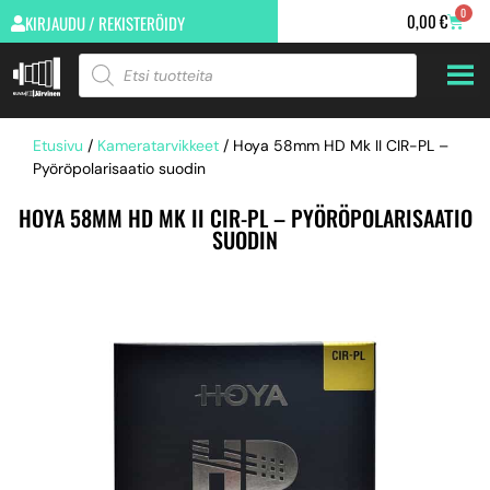
0
0,00
€
KIRJAUDU / REKISTERÖIDY
Etusivu
/
Kameratarvikkeet
/ Hoya 58mm HD Mk II CIR-PL –
Pyöröpolarisaatio suodin
HOYA 58MM HD MK II CIR-PL – PYÖRÖPOLARISAATIO
SUODIN