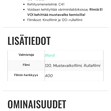
Kehitysmenetelmä: C41
Voidaan kehityttää väriminilabbiksissa,
filmiä EI
VOI kehittää mustavalko kemioilla!
Filmikoot: Kinofilmit ja 120-rullafilmi
LISÄTIEDOT
Valmistaja
Ilford
Filmi
120, Mustavalkofilmi, Rullafilmi
Filmin herkkyys
400
OMINAISUUDET