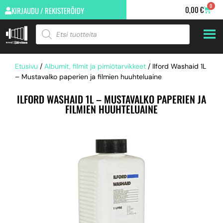
0
0,00
€
KIRJAUDU / REKISTERÖIDY
Etusivu
/
Albumit, filmit ja pimiötarvikkeet
/ Ilford Washaid 1L
– Mustavalko paperien ja filmien huuhteluaine
ILFORD WASHAID 1L – MUSTAVALKO PAPERIEN JA
FILMIEN HUUHTELUAINE