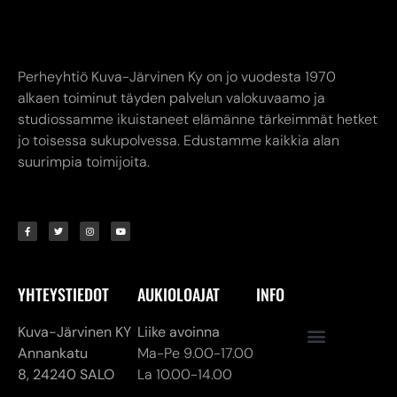
Perheyhtiö Kuva-Järvinen Ky on jo vuodesta 1970
alkaen toiminut täyden palvelun valokuvaamo ja
studiossamme ikuistaneet elämänne tärkeimmät hetket
jo toisessa sukupolvessa. Edustamme kaikkia alan
suurimpia toimijoita.
YHTEYSTIEDOT
AUKIOLOAJAT
INFO
Kuva-Järvinen KY
Liike avoinna
Annankatu
Ma-Pe 9.00-17.00
8,
24240 SALO
La 10.00-14.00