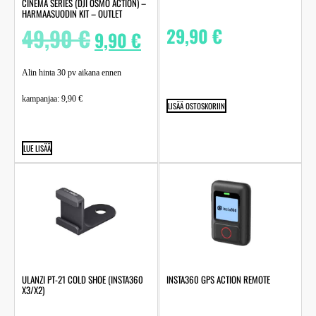
CINEMA SERIES (DJI OSMO ACTION) –
HARMAASUODIN KIT – OUTLET
49,90
€
29,90
€
9,90
€
Alin hinta 30 pv aikana ennen
kampanjaa:
9,90
€
LISÄÄ OSTOSKORIIN
LUE LISÄÄ
ULANZI PT-21 COLD SHOE (INSTA360
INSTA360 GPS ACTION REMOTE
X3/X2)