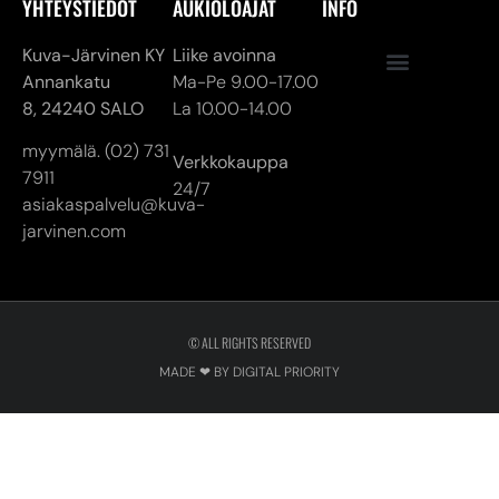
YHTEYSTIEDOT
AUKIOLOAJAT
INFO
Kuva-Järvinen KY
Liike avoinna
Annankatu
Ma-Pe 9.00-17.00
8,
24240 SALO
La 10.00-14.00
myymälä. (02) 731
Verkkokauppa
7911
24/7
asiakaspalvelu@kuva-
jarvinen.com
© ALL RIGHTS RESERVED
MADE ❤ BY DIGITAL PRIORITY