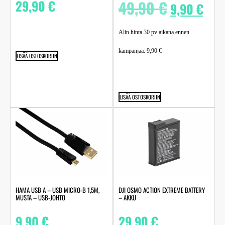
29,90
€
49,90
€
9,90
€
Alin hinta 30 pv aikana ennen
kampanjaa:
9,90
€
LISÄÄ OSTOSKORIIN
LISÄÄ OSTOSKORIIN
HAMA USB A – USB MICRO-B 1,5M,
DJI OSMO ACTION EXTREME BATTERY
MUSTA – USB-JOHTO
– AKKU
9,90
€
29,90
€