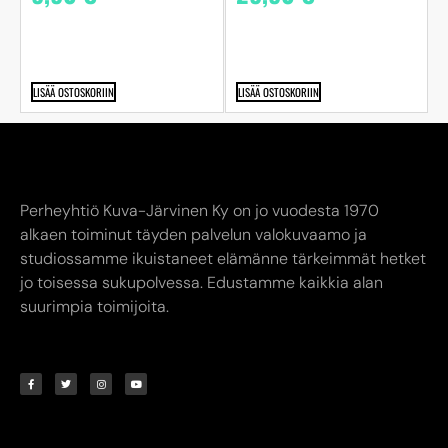
LISÄÄ OSTOSKORIIN
LISÄÄ OSTOSKORIIN
Perheyhtiö Kuva-Järvinen Ky on jo vuodesta 1970
alkaen toiminut täyden palvelun valokuvaamo ja
studiossamme ikuistaneet elämänne tärkeimmät hetket
jo toisessa sukupolvessa. Edustamme kaikkia alan
suurimpia toimijoita.