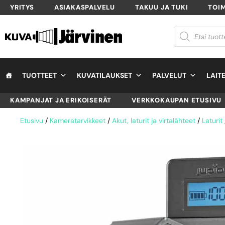
YRITYS
ASIAKASPALVELU
TAKUU JA TUKI
TOI
TUOTTEET
KUVATILAUKSET
PALVELUT
LAIT
KAMPANJAT JA ERIKOISERÄT
VERKKOKAUPAN ETUSIVU
Etusivu
/
Kameratarvikkeet
/
Akut, laturit ja virtalähteet
/
Laturit