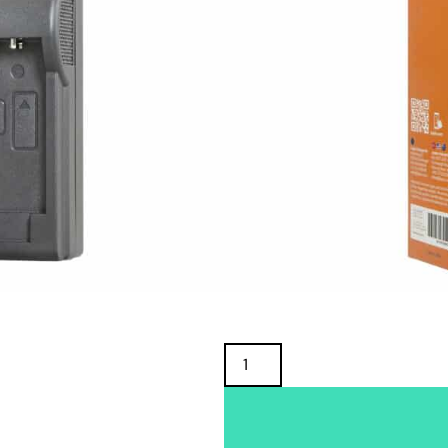
TUOTTEEN SAATAVUUS
Oma varasto:
Maahantuojan varasto:
29,90
€