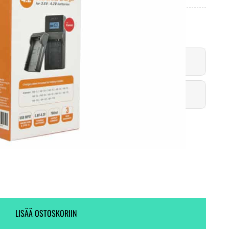
Toimitus heti! (7 kpl varastossa)
27 kpl varastossa.
LISÄÄ OSTOSKORIIN