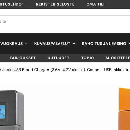
MITUSEHDOT
REKISTERISELOSTE
OMA TILI
EVUOKRAUS
KUVAUSPALVELUT
RAHOITUS JA LEASING
TARJOUKSET
UUTUUDET
TOP10
SUOSITTEL
/ Jupio USB Brand Charger (3.6V-4.2V akuille), Canon – USB-akkulatur
JUPIO USB BRAN
CHARGER (3.6V-4
AKUILLE), CANON
USB-AKKULATURI
SKU
JLCA0034