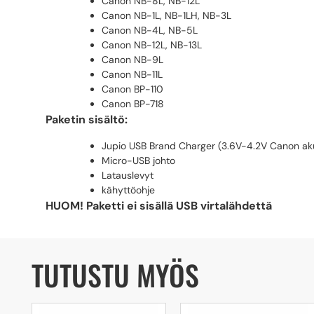
Canon NB-8L, NB-12L
Canon NB-1L, NB-1LH, NB-3L
Canon NB-4L, NB-5L
Canon NB-12L, NB-13L
Canon NB-9L
Canon NB-11L
Canon BP-110
Canon BP-718
Paketin sisältö:
Jupio USB Brand Charger (3.6V-4.2V Canon aku
Micro-USB johto
Latauslevyt
kähyttöohje
HUOM! Paketti ei sisällä USB virtalähdettä
TUTUSTU MYÖS