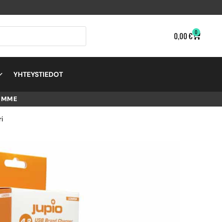
0
0,00
€
YHTEYSTIEDOT
EMME
i
D
.2V
 –