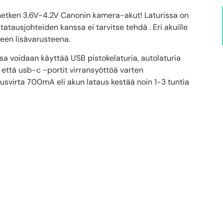
hetken 3.6V-4.2V Canonin kamera-akut! Laturissa on
atatausjohteiden kanssa ei tarvitse tehdä . Eri akuille
seen lisävarusteena.
sa voidaan käyttää USB pistokelaturia, autolaturia
 että usb-c -portit virransyöttöä varten
usvirta 700mA eli akun lataus kestää noin 1-3 tuntia