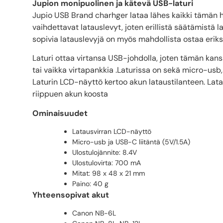
Jupion monipuolinen ja kätevä USB-laturi
Jupio
USB
Brand charhger lataa lähes kaikki tämän 
vaihdettavat latauslevyt, joten erillistä säätämistä l
sopivia latauslevyjä on myös mahdollista ostaa erik
Laturi ottaa virtansa USB-johdolla, joten tämän kans
tai vaikka virtapankkia .Laturissa on sekä micro-usb,
Laturin LCD-näyttö kertoo akun lataustilanteen. Lata
riippuen akun koosta
Ominaisuudet
Latausvirran LCD-näyttö
Micro-usb ja USB-C liitäntä (5V/1.5A)
Ulostulojännite: 8.4V
Ulostulovirta: 700 mA
Mitat: 98 x 48 x 21 mm
Paino: 40 g
Yhteensopivat akut
Canon NB-6L