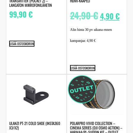
TRANSMITTER (POCKET 2) –
HDMI-KAAPELI
LANGATON MIKROFONILÄHETIN
99,90
€
24,90
€
4,90
€
Alin hinta 30 pv aikana ennen
kampanjaa:
4,90
€
LISÄÄ OSTOSKORIIN
LISÄÄ OSTOSKORIIN
ULANZI PT-21 COLD SHOE (INSTA360
POLARPRO VIVID COLLECTION –
X3/X2)
CINEMA SERIES (DJI OSMO ACTION) –
HARMAA/PL-SUODIN KIT – OUTLET