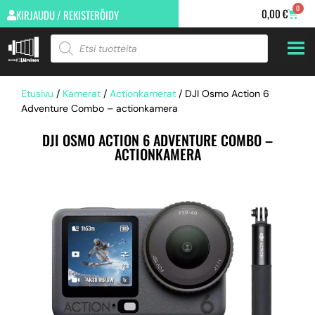
0
0,00
€
KIRJAUDU / REKISTERÖIDY
Etusivu
/
Kamerat
/
Actionkamerat
/ DJI Osmo Action 6
Adventure Combo – actionkamera
DJI OSMO ACTION 6 ADVENTURE COMBO –
ACTIONKAMERA