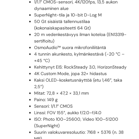
1/1.1″ CMOS-sensori, 4K/120fps, 13,5 aukon
dynaaminen alue
SuperNight-tila ja 10-bit D-Log M
50 Gt sisäistä tallennustilaa
(kokonaiskapasiteetti 64 Gt)
20 m vedenkestävyys ilman koteloa (EN13319-
sertifioitu)
OsmoAudio™ suora mikrofoniliitäntä
4 tunnin akunkesto, kylmänkestävä (-20 °C –
+45 °C)
Kehittynyt EIS: RockSteady 3.0, HorizonSteady
4K Custom Mode, jopa 32× hidastus
Kaksi OLED-kosketusnäyttöä (etu 1,46″, taka
2,5″)
Mitat: 72,8 × 47,2 × 33,1 mm
Paino: 149 g
Sensori: 1/1.1″ CMOS
Linssi: FOV 155°, aukko f/2.0–f/4.0
ISO: Photo 100–25600, Video 100–51200
(SuperNight)
Suurin valokuvaresoluutio: 7168 × 5376 (n. 38
MP)