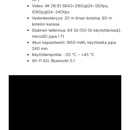
Video: 4K (16:9) 3840×2160@24–120fps,
1080p@24–240fps
Vedenkestävyys: 20 m ilman koteloa, 60 m
kotelon kanssa
Sisäinen tallennus: 64 Gt (50 Gt käytettävissä),
microSD jopa 1 Tt
Akun kapasiteetti: 1950 mAh, käyttöaika jopa
240 min
Käyttölämpötila: -20 °C – +45 °C
Wi-Fi 6.0, Bluetooth 5.1