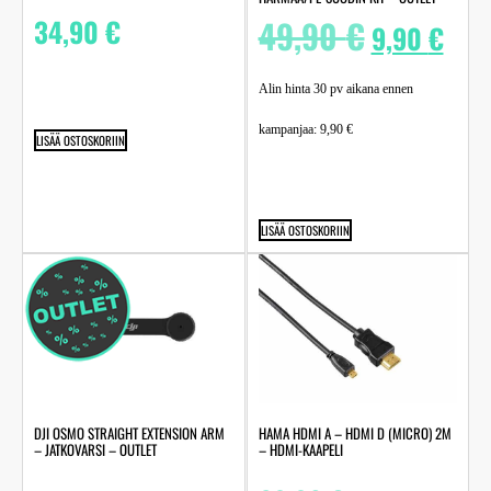
34,90
€
49,90
€
9,90
€
Alin hinta 30 pv aikana ennen
kampanjaa:
9,90
€
LISÄÄ OSTOSKORIIN
LISÄÄ OSTOSKORIIN
DJI OSMO STRAIGHT EXTENSION ARM
HAMA HDMI A – HDMI D (MICRO) 2M
– JATKOVARSI – OUTLET
– HDMI-KAAPELI