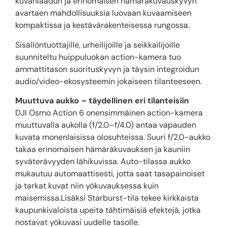
kuvanlaadun ja erinomaisen hämäräkuvauskyvyn
avartaen mahdollisuuksia luovaan kuvaamiseen
kompaktissa ja kestävärakenteisessa rungossa.
Sisällöntuottajille, urheilijoille ja seikkailijoille
suunniteltu huippuluokan action-kamera tuo
ammattitason suorituskyvyn ja täysin integroidun
audio/video-ekosysteemin jokaiseen tilanteeseen.
Muuttuva aukko – täydellinen eri tilanteisiin
DJI Osmo Action 6 onensimmäinen action-kamera
muuttuvalla aukolla (f/2.0–f/4.0) antaa vapauden
kuvata monenlaisissa olosuhteissa. Suuri f/2.0-aukko
takaa erinomaisen hämäräkuvauksen ja kauniin
syväterävyyden lähikuvissa. Auto-tilassa aukko
mukautuu automaattisesti, jotta saat tasapainoiset
ja tarkat kuvat niin yökuvauksessa kuin
maisemissa.Lisäksi Starburst-tila tekee kirkkaista
kaupunkivaloista upeita tähtimäisiä efektejä, jotka
nostavat yökuvasi uudelle tasolle.