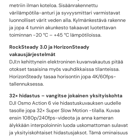
metriin ilman koteloa. Sisäänrakennettu
värilämpötila-anturi ja syvyysmittari varmistavat
luonnolliset värit veden alla. Kylmänkestävä rakenne
ja jopa 4 tunnin akunkesto takaavat luotettavan
toiminnan -20 °C – +45 °C lämpötiloissa.
RockSteady 3.0 ja HorizonSteady
vakausjärjestelmät
DJI:n kehittynein elektroninen kuvanvakautus pitää
otokset tasaisina myös vauhdikkaissa tilanteissa.
HorizonSteady tasaa horisontin jopa 4K/60fps-
tallennuksessa.
32× hidastus – vangitse jokainen yksityiskohta
DJI Osmo Action 6 vie hidastuskuvauksen uudelle
tasolle jopa 32× Super Slow Motion -tilalla. Kuvaa
ensin 1080p/240fps-videota ja anna kameran
älykkään interpoloinnin luoda uskomattoman sulavat
ja yksityiskohtaiset hidastusjaksot. Tämä ominaisuus