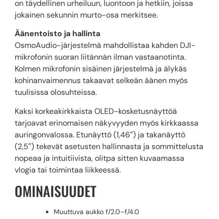
on täydellinen urheiluun, luontoon ja hetkiin, joissa
jokainen sekunnin murto-osa merkitsee.
Äänentoisto ja hallinta
OsmoAudio-järjestelmä mahdollistaa kahden DJI-
mikrofonin suoran liitännän ilman vastaanotinta.
Kolmen mikrofonin sisäinen järjestelmä ja älykäs
kohinanvaimennus takaavat selkeän äänen myös
tuulisissa olosuhteissa.
Kaksi korkeakirkkaista OLED-kosketusnäyttöä
tarjoavat erinomaisen näkyvyyden myös kirkkaassa
auringonvalossa. Etunäyttö (1,46″) ja takanäyttö
(2,5″) tekevät asetusten hallinnasta ja sommittelusta
nopeaa ja intuitiivista, olitpa sitten kuvaamassa
vlogia tai toimintaa liikkeessä.
OMINAISUUDET
Muuttuva aukko f/2.0–f/4.0