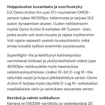
Huippuluokan kuvanlaatu ja suorituskyky
DJI Osmo Action 6:n uusi 1/1.1-tuumainen CMOS-
sensori tukee 4K/120fps-tallennusta ja tarjoaa 13,5
aukon dynaamisen alueen. Uuden neliösensorin
myötä Osmo Action 6 esittelee 4K Custom -tilan,
jonka avulla voit ensin kuvata ja rajata myöhemmin.
Voit rajata vapaasti useisiin kuvasuhteisiin, mikä
antaa luovalle työllesi enemmän joustavuutta.
SuperNight-tila ja kehittynyt kohinanpoisto
varmistavat kirkkaat ja yksityiskohtaiset videot jopa
4K/60fps-tarkkuudella myös haastavissa
valaistusolosuhteissa. Lisäksi 10-bit D-Log M -tila
säilyttää varjot ja huiput jälkikäsittelyä varten. Osmo
Action 6 tarjoaa myös näytöllä D-Log M -esikatselun
reaaliaikaista värin ja valotuksen seurantaa varten.
Kestävä ja valmis seikkailuun
Kamera on EN13319-sertifioitu ja vedenkestävä 20