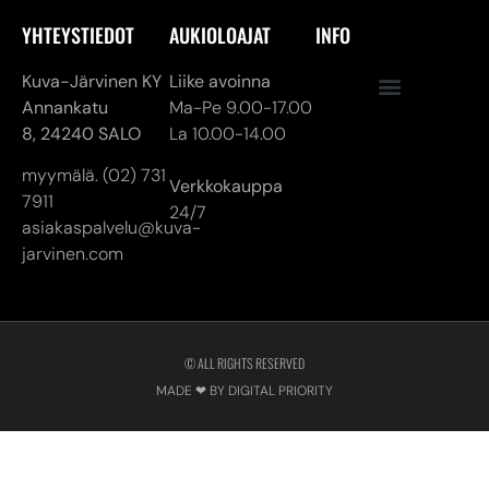
YHTEYSTIEDOT
AUKIOLOAJAT
INFO
Kuva-Järvinen KY
Liike avoinna
Annankatu
Ma-Pe 9.00-17.00
8,
24240 SALO
La 10.00-14.00
myymälä. (02) 731
Verkkokauppa
7911
24/7
asiakaspalvelu@kuva-
jarvinen.com
© ALL RIGHTS RESERVED
MADE ❤ BY DIGITAL PRIORITY