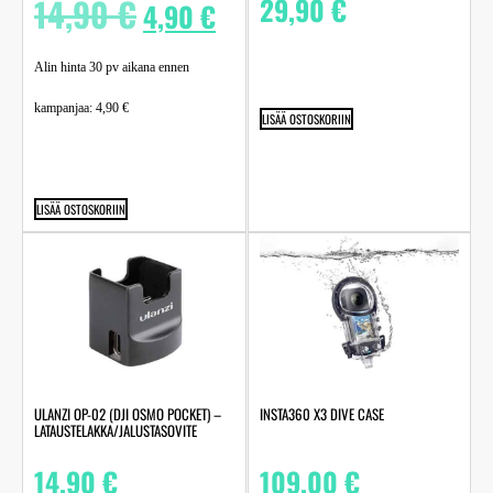
14,90
€
29,90
€
4,90
€
Alin hinta 30 pv aikana ennen
kampanjaa:
4,90
€
LISÄÄ OSTOSKORIIN
LISÄÄ OSTOSKORIIN
ULANZI OP-02 (DJI OSMO POCKET) –
INSTA360 X3 DIVE CASE
LATAUSTELAKKA/JALUSTASOVITE
14,90
€
109,00
€