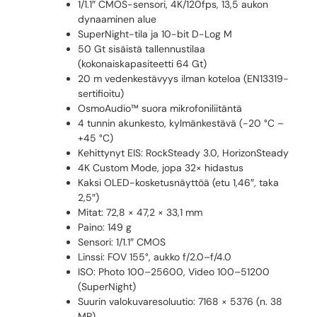
1/1.1″ CMOS-sensori, 4K/120fps, 13,5 aukon
dynaaminen alue
SuperNight-tila ja 10-bit D-Log M
50 Gt sisäistä tallennustilaa
(kokonaiskapasiteetti 64 Gt)
20 m vedenkestävyys ilman koteloa (EN13319-
sertifioitu)
OsmoAudio™ suora mikrofoniliitäntä
4 tunnin akunkesto, kylmänkestävä (-20 °C –
+45 °C)
Kehittynyt EIS: RockSteady 3.0, HorizonSteady
4K Custom Mode, jopa 32× hidastus
Kaksi OLED-kosketusnäyttöä (etu 1,46″, taka
2,5″)
Mitat: 72,8 × 47,2 × 33,1 mm
Paino: 149 g
Sensori: 1/1.1″ CMOS
Linssi: FOV 155°, aukko f/2.0–f/4.0
ISO: Photo 100–25600, Video 100–51200
(SuperNight)
Suurin valokuvaresoluutio: 7168 × 5376 (n. 38
MP)