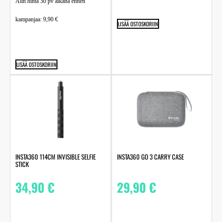
Alin hinta 30 pv aikana ennen
kampanjaa:
9,90
€
LISÄÄ OSTOSKORIIN
LISÄÄ OSTOSKORIIN
INSTA360 114CM INVISIBLE SELFIE
INSTA360 GO 3 CARRY CASE
STICK
34,90
€
29,90
€