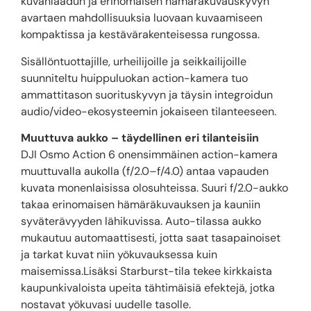
kuvanlaadun ja erinomaisen hämäräkuvauskyvyn
avartaen mahdollisuuksia luovaan kuvaamiseen
kompaktissa ja kestävärakenteisessa rungossa.
Sisällöntuottajille, urheilijoille ja seikkailijoille
suunniteltu huippuluokan action-kamera tuo
ammattitason suorituskyvyn ja täysin integroidun
audio/video-ekosysteemin jokaiseen tilanteeseen.
Muuttuva aukko – täydellinen eri tilanteisiin
DJI Osmo Action 6 onensimmäinen action-kamera
muuttuvalla aukolla (f/2.0–f/4.0) antaa vapauden
kuvata monenlaisissa olosuhteissa. Suuri f/2.0-aukko
takaa erinomaisen hämäräkuvauksen ja kauniin
syväterävyyden lähikuvissa. Auto-tilassa aukko
mukautuu automaattisesti, jotta saat tasapainoiset
ja tarkat kuvat niin yökuvauksessa kuin
maisemissa.Lisäksi Starburst-tila tekee kirkkaista
kaupunkivaloista upeita tähtimäisiä efektejä, jotka
nostavat yökuvasi uudelle tasolle.