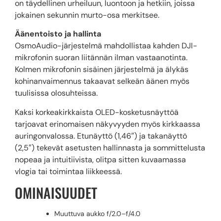
on täydellinen urheiluun, luontoon ja hetkiin, joissa
jokainen sekunnin murto-osa merkitsee.
Äänentoisto ja hallinta
OsmoAudio-järjestelmä mahdollistaa kahden DJI-
mikrofonin suoran liitännän ilman vastaanotinta.
Kolmen mikrofonin sisäinen järjestelmä ja älykäs
kohinanvaimennus takaavat selkeän äänen myös
tuulisissa olosuhteissa.
Kaksi korkeakirkkaista OLED-kosketusnäyttöä
tarjoavat erinomaisen näkyvyyden myös kirkkaassa
auringonvalossa. Etunäyttö (1,46″) ja takanäyttö
(2,5″) tekevät asetusten hallinnasta ja sommittelusta
nopeaa ja intuitiivista, olitpa sitten kuvaamassa
vlogia tai toimintaa liikkeessä.
OMINAISUUDET
Muuttuva aukko f/2.0–f/4.0