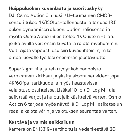
Huippuluokan kuvanlaatu ja suorituskyky
DJI Osmo Action 6:n uusi 1/1.1-tuumainen CMOS-
sensori tukee 4K/120fps-tallennusta ja tarjoaa 13,5
aukon dynaamisen alueen. Uuden neliösensorin
myötä Osmo Action 6 esittelee 4K Custom -tilan,
jonka avulla voit ensin kuvata ja rajata myöhemmin.
Voit rajata vapaasti useisiin kuvasuhteisiin, mikä
antaa luovalle työllesi enemmän joustavuutta.
SuperNight-tila ja kehittynyt kohinanpoisto
varmistavat kirkkaat ja yksityiskohtaiset videot jopa
4K/60fps-tarkkuudella myös haastavissa
valaistusolosuhteissa. Lisäksi 10-bit D-Log M -tila
säilyttää varjot ja huiput jälkikäsittelyä varten. Osmo
Action 6 tarjoaa myös näytöllä D-Log M -esikatselun
reaaliaikaista värin ja valotuksen seurantaa varten.
Kestävä ja valmis seikkailuun
Kamera on EN13319-sertifioitu ja vedenkestävä 20