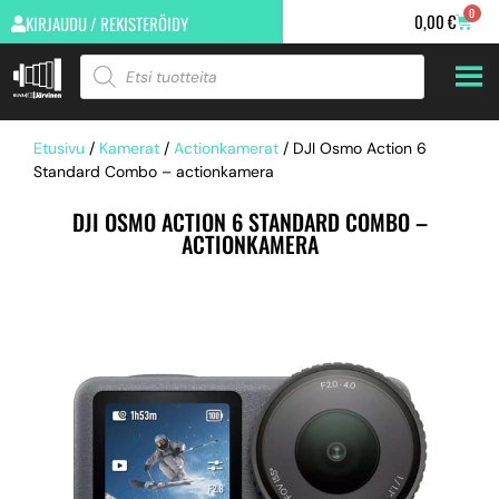
0
0,00
€
KIRJAUDU / REKISTERÖIDY
Etusivu
/
Kamerat
/
Actionkamerat
/ DJI Osmo Action 6
Standard Combo – actionkamera
DJI OSMO ACTION 6 STANDARD COMBO –
ACTIONKAMERA