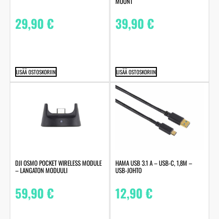
MOUNT
29,90
€
39,90
€
LISÄÄ OSTOSKORIIN
LISÄÄ OSTOSKORIIN
DJI OSMO POCKET WIRELESS MODULE
HAMA USB 3.1 A – USB-C, 1,8M –
– LANGATON MODUULI
USB-JOHTO
59,90
€
12,90
€