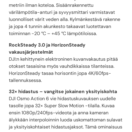
metriin ilman koteloa. Sisäänrakennettu
värilämpötila-anturi ja syvyysmittari varmistavat
luonnolliset värit veden alla. Kylmänkestävä rakenne
ja jopa 4 tunnin akunkesto takaavat luotettavan
toiminnan -20 °C – +45 °C lämpötiloissa.
RockSteady 3.0 ja HorizonSteady
vakausjärjestelmät
DJI:n kehittynein elektroninen kuvanvakautus pitää
otokset tasaisina myös vauhdikkaissa tilanteissa.
HorizonSteady tasaa horisontin jopa 4K/60fps-
tallennuksessa.
32× hidastus – vangitse jokainen yksityiskohta
DJI Osmo Action 6 vie hidastuskuvauksen uudelle
tasolle jopa 32× Super Slow Motion -tilalla. Kuvaa
ensin 1080p/240fps-videota ja anna kameran
älykkään interpoloinnin luoda uskomattoman sulavat
ja yksityiskohtaiset hidastusjaksot. Tämä ominaisuus