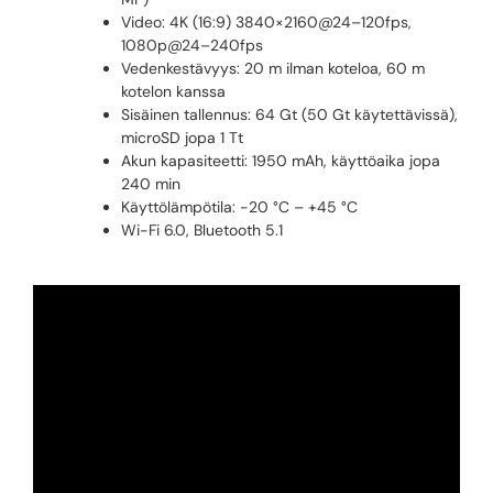
Video: 4K (16:9) 3840×2160@24–120fps,
1080p@24–240fps
Vedenkestävyys: 20 m ilman koteloa, 60 m
kotelon kanssa
Sisäinen tallennus: 64 Gt (50 Gt käytettävissä),
microSD jopa 1 Tt
Akun kapasiteetti: 1950 mAh, käyttöaika jopa
240 min
Käyttölämpötila: -20 °C – +45 °C
Wi-Fi 6.0, Bluetooth 5.1