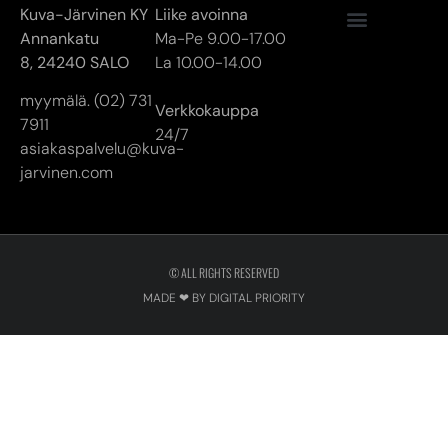
Kuva-Järvinen KY
Liike avoinna
Annankatu
Ma-Pe 9.00-17.00
8,
24240 SALO
La 10.00-14.00
myymälä. (02) 731
Verkkokauppa
7911
24/7
asiakaspalvelu@kuva-
jarvinen.com
© ALL RIGHTS RESERVED
MADE ❤ BY DIGITAL PRIORITY