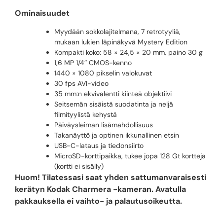
Ominaisuudet
Myydään sokkolajitelmana, 7 retrotyyliä,
mukaan lukien läpinäkyvä Mystery Edition
Kompakti koko: 58 × 24,5 × 20 mm, paino 30 g
1,6 MP 1/4″ CMOS-kenno
1440 × 1080 pikselin valokuvat
30 fps AVI-video
35 mm:n ekvivalentti kiinteä objektiivi
Seitsemän sisäistä suodatinta ja neljä
filmityylistä kehystä
Päiväysleiman lisämahdollisuus
Takanäyttö ja optinen ikkunallinen etsin
USB-C-lataus ja tiedonsiirto
MicroSD-korttipaikka, tukee jopa 128 Gt kortteja
(kortti ei sisälly)
Huom! Tilatessasi saat yhden sattumanvaraisesti
kerätyn Kodak Charmera -kameran. Avatulla
pakkauksella ei vaihto- ja palautusoikeutta.