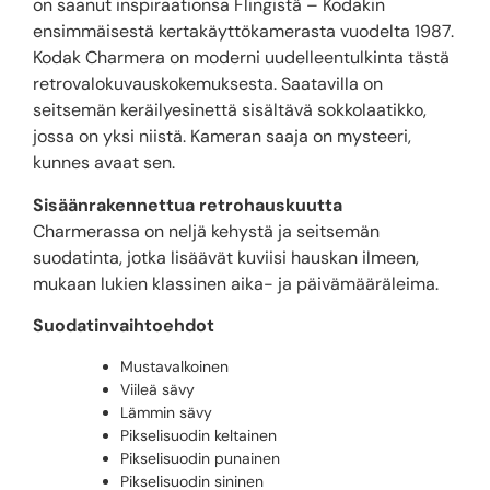
on saanut inspiraationsa Flingistä – Kodakin
ensimmäisestä kertakäyttökamerasta vuodelta 1987.
Kodak Charmera on moderni uudelleentulkinta tästä
retrovalokuvauskokemuksesta. Saatavilla on
seitsemän keräilyesinettä sisältävä sokkolaatikko,
jossa on yksi niistä. Kameran saaja on mysteeri,
kunnes avaat sen.
Sisäänrakennettua retrohauskuutta
Charmerassa on neljä kehystä ja seitsemän
suodatinta, jotka lisäävät kuviisi hauskan ilmeen,
mukaan lukien klassinen aika- ja päivämääräleima.
Suodatinvaihtoehdot
Mustavalkoinen
Viileä sävy
Lämmin sävy
Pikselisuodin keltainen
Pikselisuodin punainen
Pikselisuodin sininen