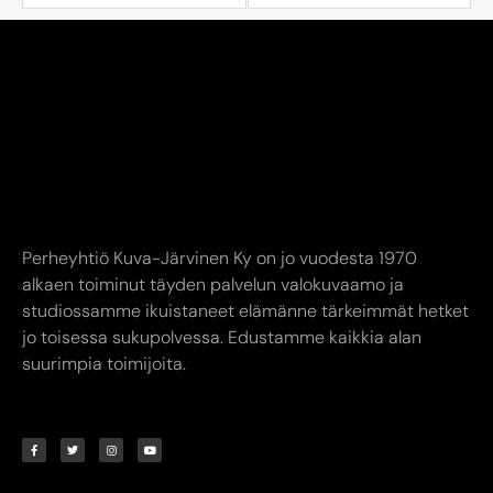
Perheyhtiö Kuva-Järvinen Ky on jo vuodesta 1970
alkaen toiminut täyden palvelun valokuvaamo ja
studiossamme ikuistaneet elämänne tärkeimmät hetket
jo toisessa sukupolvessa. Edustamme kaikkia alan
suurimpia toimijoita.
YHTEYSTIEDOT
AUKIOLOAJAT
INFO
Kuva-Järvinen KY
Liike avoinna
Annankatu
Ma-Pe 9.00-17.00
8,
24240 SALO
La 10.00-14.00