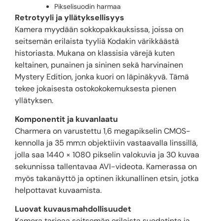
Pikselisuodin harmaa
Retrotyyli ja yllätyksellisyys
Kamera myydään sokkopakkauksissa, joissa on
seitsemän erilaista tyyliä Kodakin värikkäästä
historiasta. Mukana on klassisia värejä kuten
keltainen, punainen ja sininen sekä harvinainen
Mystery Edition, jonka kuori on läpinäkyvä. Tämä
tekee jokaisesta ostokokokemuksesta pienen
yllätyksen.
Komponentit ja kuvanlaatu
Charmera on varustettu 1,6 megapikselin CMOS-
kennolla ja 35 mm:n objektiivin vastaavalla linssillä,
jolla saa 1440 × 1080 pikselin valokuvia ja 30 kuvaa
sekunnissa tallentavaa AVI-videota. Kamerassa on
myös takanäyttö ja optinen ikkunallinen etsin, jotka
helpottavat kuvaamista.
Luovat kuvausmahdollisuudet
Kamera tarjoaa seitsemän erilaista suodatinta ja