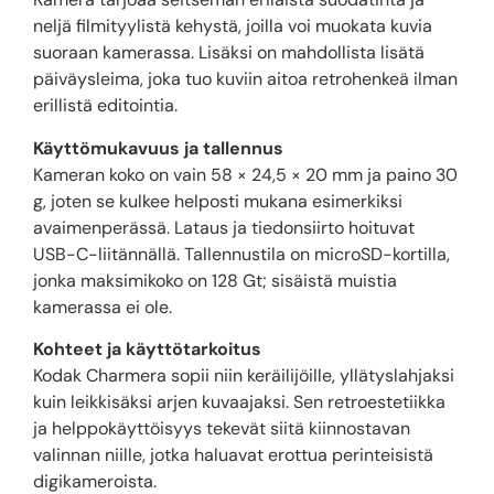
neljä filmityylistä kehystä, joilla voi muokata kuvia
suoraan kamerassa. Lisäksi on mahdollista lisätä
päiväysleima, joka tuo kuviin aitoa retrohenkeä ilman
erillistä editointia.
Käyttömukavuus ja tallennus
Kameran koko on vain 58 × 24,5 × 20 mm ja paino 30
g, joten se kulkee helposti mukana esimerkiksi
avaimenperässä. Lataus ja tiedonsiirto hoituvat
USB-C-liitännällä. Tallennustila on microSD-kortilla,
jonka maksimikoko on 128 Gt; sisäistä muistia
kamerassa ei ole.
Kohteet ja käyttötarkoitus
Kodak Charmera sopii niin keräilijöille, yllätyslahjaksi
kuin leikkisäksi arjen kuvaajaksi. Sen retroestetiikka
ja helppokäyttöisyys tekevät siitä kiinnostavan
valinnan niille, jotka haluavat erottua perinteisistä
digikameroista.