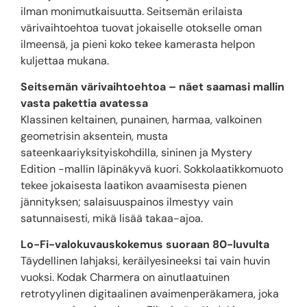
ilman monimutkaisuutta. Seitsemän erilaista
värivaihtoehtoa tuovat jokaiselle otokselle oman
ilmeensä, ja pieni koko tekee kamerasta helpon
kuljettaa mukana.
Seitsemän värivaihtoehtoa – näet saamasi mallin
vasta pakettia avatessa
Klassinen keltainen, punainen, harmaa, valkoinen
geometrisin aksentein, musta
sateenkaariyksityiskohdilla, sininen ja Mystery
Edition -mallin läpinäkyvä kuori. Sokkolaatikkomuoto
tekee jokaisesta laatikon avaamisesta pienen
jännityksen; salaisuuspainos ilmestyy vain
satunnaisesti, mikä lisää takaa-ajoa.
Lo-Fi-valokuvauskokemus suoraan 80-luvulta
Täydellinen lahjaksi, keräilyesineeksi tai vain huvin
vuoksi. Kodak Charmera on ainutlaatuinen
retrotyylinen digitaalinen avaimenperäkamera, joka