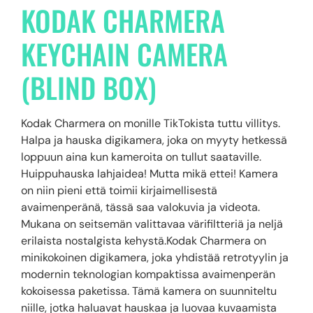
KODAK CHARMERA
KEYCHAIN CAMERA
(BLIND BOX)
Kodak Charmera on monille TikTokista tuttu villitys.
Halpa ja hauska digikamera, joka on myyty hetkessä
loppuun aina kun kameroita on tullut saataville.
Huippuhauska lahjaidea! Mutta mikä ettei! Kamera
on niin pieni että toimii kirjaimellisestä
avaimenperänä, tässä saa valokuvia ja videota.
Mukana on seitsemän valittavaa värifiltteriä ja neljä
erilaista nostalgista kehystä.Kodak Charmera on
minikokoinen digikamera, joka yhdistää retrotyylin ja
modernin teknologian kompaktissa avaimenperän
kokoisessa paketissa. Tämä kamera on suunniteltu
niille, jotka haluavat hauskaa ja luovaa kuvaamista