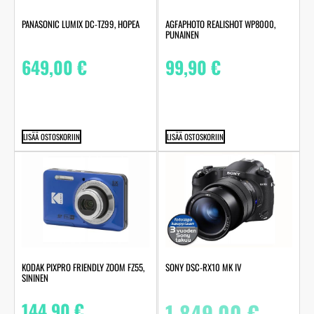
PANASONIC LUMIX DC-TZ99, HOPEA
AGFAPHOTO REALISHOT WP8000,
PUNAINEN
649,00
€
99,90
€
LISÄÄ OSTOSKORIIN
LISÄÄ OSTOSKORIIN
KODAK PIXPRO FRIENDLY ZOOM FZ55,
SONY DSC-RX10 MK IV
SININEN
144,90
€
1 849,00
€