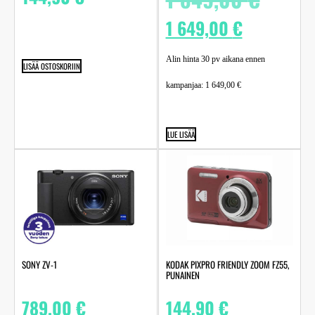
1 649,00
€
Alin hinta 30 pv aikana ennen
LISÄÄ OSTOSKORIIN
kampanjaa:
1 649,00
€
LUE LISÄÄ
SONY ZV-1
KODAK PIXPRO FRIENDLY ZOOM FZ55,
PUNAINEN
789,00
€
144,90
€