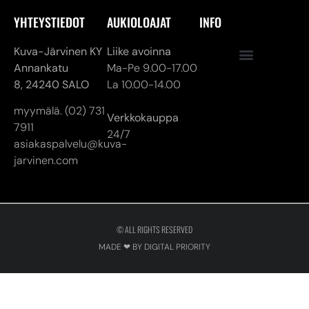
myymälä. (02) 731
Verkkokauppa
7911
24/7
asiakaspalvelu@kuva-
jarvinen.com
© ALL RIGHTS RESERVED
MADE ❤ BY DIGITAL PRIORITY