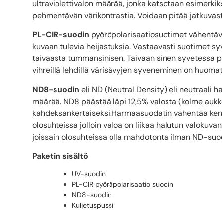
ultraviolettivalon määrää, jonka katsotaan esimerkiks
pehmentävän värikontrastia. Voidaan pitää jatkuvasti 
PL-CIR-suodin
pyöröpolarisaatiosuotimet vähentävät 
kuvaan tulevia heijastuksia. Vastaavasti suotimet sy
taivaasta tummansinisen. Taivaan sinen syvetessä p
vihreillä lehdillä värisävyjen syveneminen on huoma
ND8-suodin
eli ND (Neutral Density) eli neutraali 
määrää. ND8 päästää läpi 12,5% valosta (kolme aukkoa
kahdeksankertaiseksi.Harmaasuodatin vähentää ken
olosuhteissa jolloin valoa on liikaa halutun valokuv
joissain olosuhteissa olla mahdotonta ilman ND-suo
Paketin sisältö
UV-suodin
PL-CIR pyöräpolarisaatio suodin
ND8-suodin
Kuljetuspussi