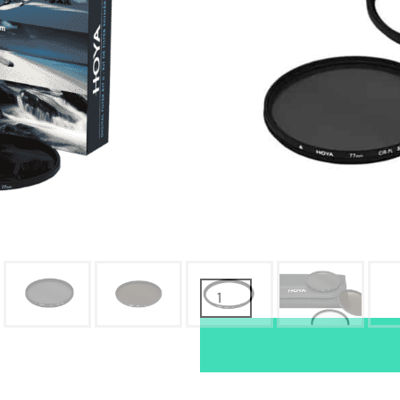
TUOTTEEN SAATAVUUS
Oma varasto:
Maahantuojan varasto:
64,90
€