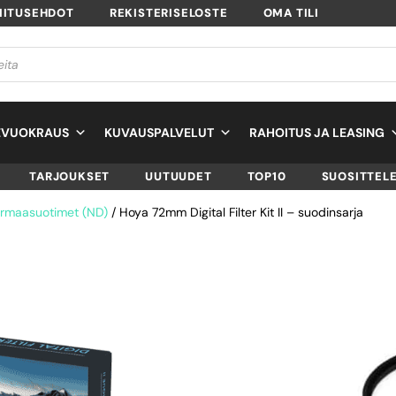
MITUSEHDOT
REKISTERISELOSTE
OMA TILI
EVUOKRAUS
KUVAUSPALVELUT
RAHOITUS JA LEASING
TARJOUKSET
UUTUUDET
TOP10
SUOSITTEL
rmaasuotimet (ND)
/ Hoya 72mm Digital Filter Kit II – suodinsarja
HOYA 72MM DIGI
FILTER KIT II –
SUODINSARJA
SKU
24066059017