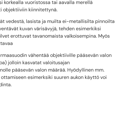
i korkealla vuoristossa tai aavalla merellä
objektiiviin kiinnitettynä.
vedestä, lasista ja muilta ei-metallisilta pinnoilta
ventävät kuvan värisävyjä, tehden esimerkiksi
ilvet erottuvat tavanomaista valkoisempina. Myös
ttavaa
harmaasuodin vähentää objektiiville pääsevän valon
) jolloin kasvatat valoitusajan
nolle pääsevän valon määrää. Hyödyllinen mm.
an ottamiseen esimerksiki suuren aukon käyttö voi
dinta.