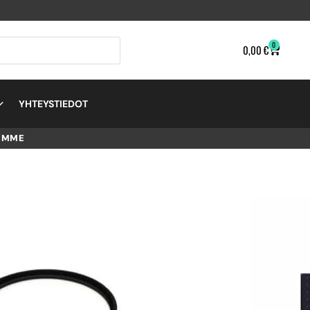
0
0,00
€
YHTEYSTIEDOT
EMME
TAL