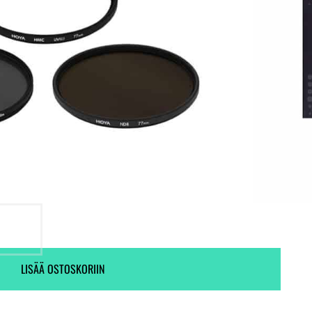
Toimitus heti! (3 kpl varastossa)
Tieto ei ole saatavilla.
LISÄÄ OSTOSKORIIN