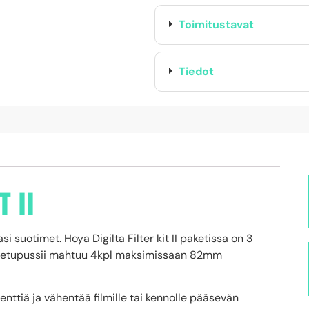
Toimitustavat
Tiedot
T II
i suotimet. Hoya Digilta Filter kit II paketissa on 3
Kuljetupussii mahtuu 4kpl maksimissaan 82mm
nttiä ja vähentää filmille tai kennolle pääsevän