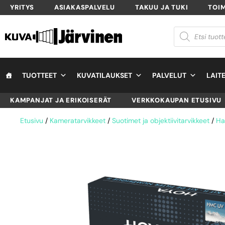
YRITYS
ASIAKASPALVELU
TAKUU JA TUKI
TOI
TUOTTEET
KUVATILAUKSET
PALVELUT
LAIT
KAMPANJAT JA ERIKOISERÄT
VERKKOKAUPAN ETUSIVU
Etusivu
/
Kameratarvikkeet
/
Suotimet ja objektiivitarvikkeet
/
Ha