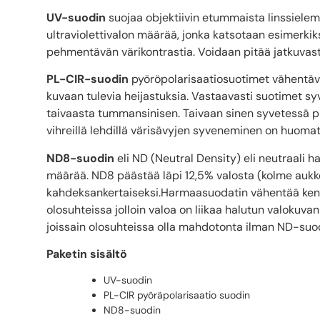
UV-suodin
suojaa objektiivin etummaista linssieleme
ultraviolettivalon määrää, jonka katsotaan esimerkiks
pehmentävän värikontrastia. Voidaan pitää jatkuvasti 
PL-CIR-suodin
pyöröpolarisaatiosuotimet vähentävät 
kuvaan tulevia heijastuksia. Vastaavasti suotimet sy
taivaasta tummansinisen. Taivaan sinen syvetessä p
vihreillä lehdillä värisävyjen syveneminen on huoma
ND8-suodin
eli ND (Neutral Density) eli neutraali 
määrää. ND8 päästää läpi 12,5% valosta (kolme aukkoa
kahdeksankertaiseksi.Harmaasuodatin vähentää ken
olosuhteissa jolloin valoa on liikaa halutun valokuv
joissain olosuhteissa olla mahdotonta ilman ND-suo
Paketin sisältö
UV-suodin
PL-CIR pyöräpolarisaatio suodin
ND8-suodin