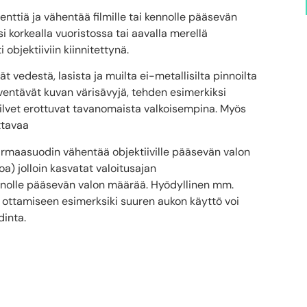
nttiä ja vähentää filmille tai kennolle pääsevän
i korkealla vuoristossa tai aavalla merellä
objektiiviin kiinnitettynä.
vedestä, lasista ja muilta ei-metallisilta pinnoilta
ventävät kuvan värisävyjä, tehden esimerkiksi
ilvet erottuvat tavanomaista valkoisempina. Myös
ttavaa
harmaasuodin vähentää objektiiville pääsevän valon
) jolloin kasvatat valoitusajan
nolle pääsevän valon määrää. Hyödyllinen mm.
an ottamiseen esimerksiki suuren aukon käyttö voi
dinta.