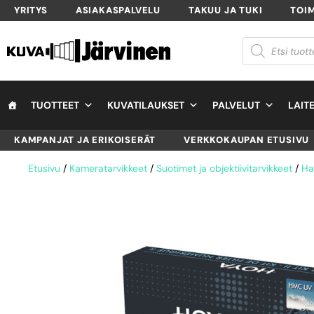
YRITYS
ASIAKASPALVELU
TAKUU JA TUKI
TOI
TUOTTEET
KUVATILAUKSET
PALVELUT
LAIT
KAMPANJAT JA ERIKOISERÄT
VERKKOKAUPAN ETUSIVU
Etusivu
/
Kameratarvikkeet
/
Suotimet ja objektiivitarvikkeet
/
Ha