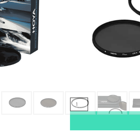
TUOTTEEN SAATAVUUS
Oma varasto:
Maahantuojan varasto:
37,90
€