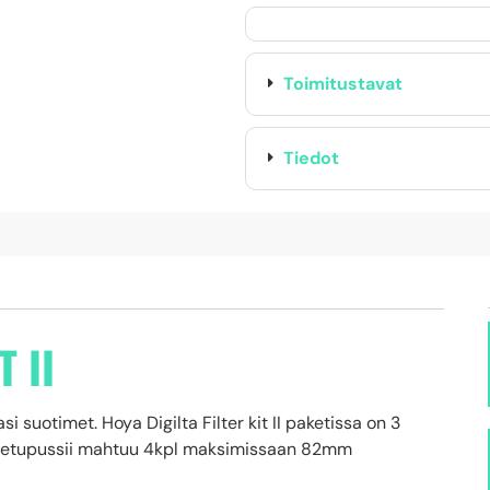
Toimitustavat
Tiedot
T II
i suotimet. Hoya Digilta Filter kit II paketissa on 3
Kuljetupussii mahtuu 4kpl maksimissaan 82mm