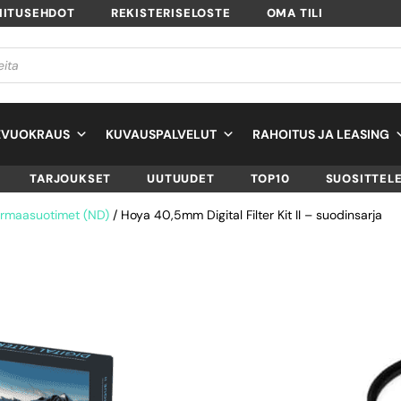
MITUSEHDOT
REKISTERISELOSTE
OMA TILI
EVUOKRAUS
KUVAUSPALVELUT
RAHOITUS JA LEASING
TARJOUKSET
UUTUUDET
TOP10
SUOSITTEL
rmaasuotimet (ND)
/ Hoya 40,5mm Digital Filter Kit II – suodinsarja
HOYA 40,5MM DIG
FILTER KIT II –
SUODINSARJA
SKU
24066058928