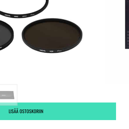
Ei varastossa. (Toimitus 7-9 pv)
Tieto ei ole saatavilla.
LISÄÄ OSTOSKORIIN