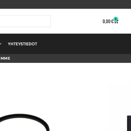
0
0,00
€
YHTEYSTIEDOT
EMME
ITAL