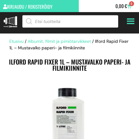
0
0,00
€
KIRJAUDU / REKISTERÖIDY
Etusivu
/
Albumit, filmit ja pimiötarvikkeet
/ Ilford Rapid Fixer
1L – Mustavalko paperi- ja filmikiinnite
ILFORD RAPID FIXER 1L – MUSTAVALKO PAPERI- JA
FILMIKIINNITE