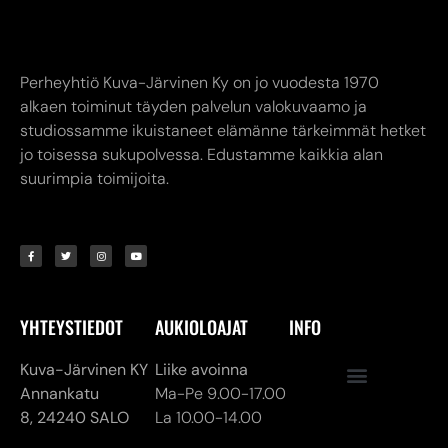
Perheyhtiö Kuva-Järvinen Ky on jo vuodesta 1970
alkaen toiminut täyden palvelun valokuvaamo ja
studiossamme ikuistaneet elämänne tärkeimmät hetket
jo toisessa sukupolvessa. Edustamme kaikkia alan
suurimpia toimijoita.
YHTEYSTIEDOT
AUKIOLOAJAT
INFO
Kuva-Järvinen KY
Liike avoinna
Annankatu
Ma-Pe 9.00-17.00
8,
24240 SALO
La 10.00-14.00