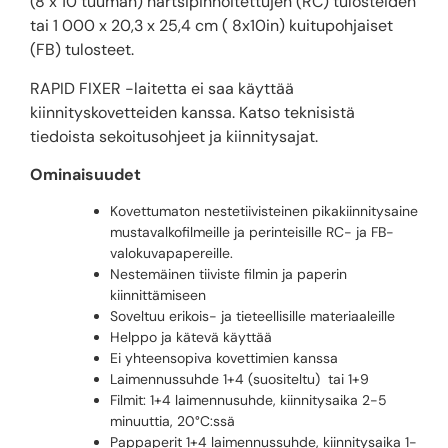
(8 x 10 tuuman) hartsipinnoitettujen (RC) tulosteiden
tai 1 000 x 20,3 x 25,4 cm ( 8x10in) kuitupohjaiset
(FB) tulosteet.
RAPID FIXER -laitetta ei saa käyttää
kiinnityskovetteiden kanssa. Katso teknisistä
tiedoista sekoitusohjeet ja kiinnitysajat.
Ominaisuudet
Kovettumaton nestetiivisteinen pikakiinnitysaine
mustavalkofilmeille ja perinteisille RC- ja FB-
valokuvapapereille.
Nestemäinen tiiviste filmin ja paperin
kiinnittämiseen
Soveltuu erikois- ja tieteellisille materiaaleille
Helppo ja kätevä käyttää
Ei yhteensopiva kovettimien kanssa
Laimennussuhde 1+4 (suositeltu) tai 1+9
Filmit: 1+4 laimennusuhde, kiinnitysaika 2-5
minuuttia, 20°C:ssä
Pappaperit 1+4 laimennussuhde, kiinnitysaika 1-