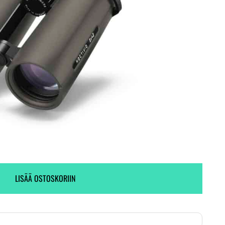
Ei varastossa. (Toimitus 7-9 pv)
2 kpl varastossa.
LISÄÄ OSTOSKORIIN