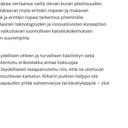
takaa vertaansa vailla olevan kuvan plastisuuden.
t takaavat myös erittäin nopean ja mukavan
 ja erittäin nopea tarkennus pitemmille
ilaisten teknologioiden ja innovatiivisten konseptien
 vaikuttavan luonnollisen katselukokemuksen
on suurempina.
ellisen otteen ja turvallisen käsittelyn sekä
tentoitu erikoislakka antaa lisäsuojaa
täydellisesti tasapainotettu niin, että ne ulottuvat
touttavan katselun. Kiikarin putkien helppo ote
vapauden pitää sateenvarjoa tai kävelykeppiä – yksi