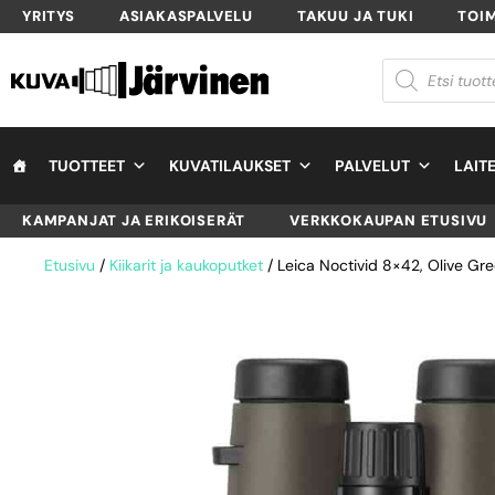
YRITYS
ASIAKASPALVELU
TAKUU JA TUKI
TOI
TUOTTEET
KUVATILAUKSET
PALVELUT
LAIT
KAMPANJAT JA ERIKOISERÄT
VERKKOKAUPAN ETUSIVU
Etusivu
/
Kiikarit ja kaukoputket
/ Leica Noctivid 8×42, Olive Gree