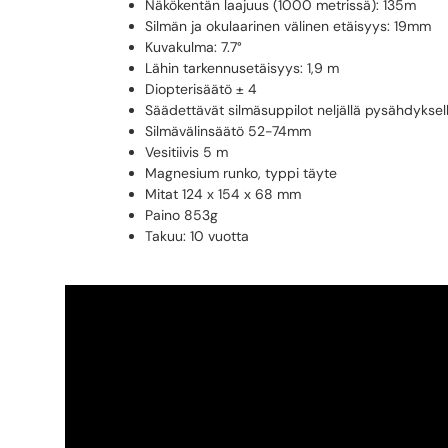
Näkökentän laajuus (1000 metrissä): 135m
Silmän ja okulaarinen välinen etäisyys: 19mm
Kuvakulma: 7.7°
Lähin tarkennusetäisyys: 1,9 m
Diopterisäätö ± 4
Säädettävät silmäsuppilot neljällä pysähdyksel
Silmävälinsäätö 52-74mm
Vesitiivis 5 m
Magnesium runko, typpi täyte
Mitat 124 x 154 x 68 mm
Paino 853g
Takuu: 10 vuotta