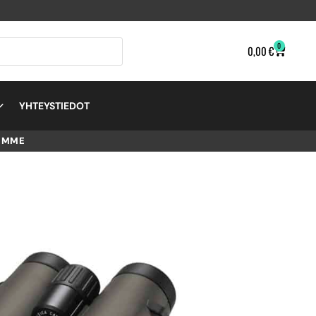
0
0,00
€
YHTEYSTIEDOT
EMME
×42,
IKARI