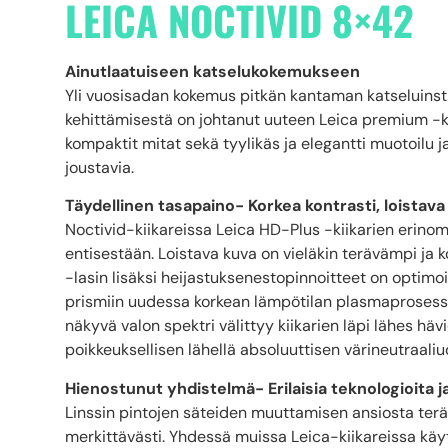
LEICA NOCTIVID 8×42
Ainutlaatuiseen katselukokemukseen
Yli vuosisadan kokemus pitkän kantaman katseluins
kehittämisestä on johtanut uuteen Leica premium -ki
kompaktit mitat sekä tyylikäs ja elegantti muotoilu 
joustavia.
Täydellinen tasapaino- Korkea kontrasti, loistava
Noctivid-kiikareissa Leica HD-Plus -kiikarien erino
entisestään. Loistava kuva on vieläkin terävämpi ja 
-lasin lisäksi heijastuksenestopinnoitteet on optimoit
prismiin uudessa korkean lämpötilan plasmaprosessi
näkyvä valon spektri välittyy kiikarien läpi lähes hävi
poikkeuksellisen lähellä absoluuttisen värineutraaliu
Hienostunut yhdistelmä- Erilaisia ​​teknologioita j
Linssin pintojen säteiden muuttamisen ansiosta ter
merkittävästi. Yhdessä muissa Leica-kiikareissa käy