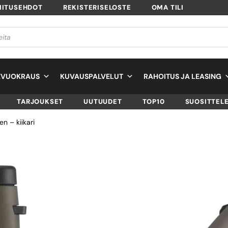
MITUSEHDOT
REKISTERISELOSTE
OMA TILI
EVUOKRAUS
KUVAUSPALVELUT
RAHOITUS JA LEASING
TARJOUKSET
UUTUUDET
TOP10
SUOSITTEL
n – kiikari
LEICA NOCTIVID 8
OLIVE GREEN – KI
SKU
L40386
TUOTTEEN SAATAVUUS