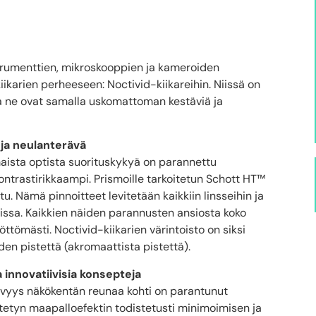
trumenttien, mikroskooppien ja kameroiden
ikarien perheeseen: Noctivid-kiikareihin. Niissä on
ja ne ovat samalla uskomattoman kestäviä ja
 ja neulanterävä
maista optista suorituskykyä on parannettu
kontrastirikkaampi. Prismoille tarkoitetun Schott HT™
u. Nämä pinnoitteet levitetään kaikkiin linsseihin ja
ssa. Kaikkien näiden parannusten ansiosta koko
öttömästi. Noctivid-kiikarien värintoisto on siksi
den pistettä (akromaattista pistettä).
a innovatiivisia konsepteja
ävyys näkökentän reunaa kohti on parantunut
tetyn maapalloefektin todistetusti minimoimisen ja