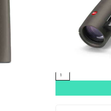
Oma varasto:
Maahantuojan varasto:
3 129,00
€