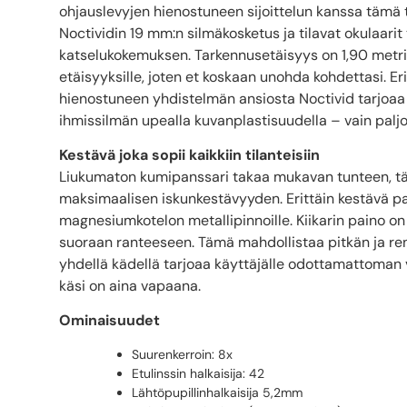
ohjauslevyjen hienostuneen sijoittelun kanssa tämä 
Noctividin 19 mm:n silmäkosketus ja tilavat okulaari
katselukokemuksen. Tarkennusetäisyys on 1,90 metriä
etäisyyksille, joten et koskaan unohda kohdettasi. Er
hienostuneen yhdistelmän ansiosta Noctivid tarjoaa
ihmissilmän upealla kuvanplastisuudella – vain palj
Kestävä joka sopii kaikkiin tilanteisiin
Liukumaton kumipanssari takaa mukavan tunteen, täyd
maksimaalisen iskunkestävyyden. Erittäin kestävä pa
magnesiumkotelon metallipinnoille. Kiikarin paino on 
suoraan ranteeseen. Tämä mahdollistaa pitkän ja ren
yhdellä kädellä tarjoaa käyttäjälle odottamattoman 
käsi on aina vapaana.
Ominaisuudet
Suurenkerroin: 8x
Etulinssin halkaisija: 42
Lähtöpupillinhalkaisija 5,2mm