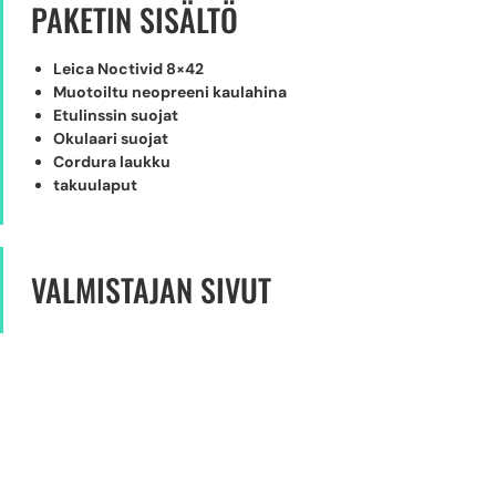
PAKETIN SISÄLTÖ
Leica Noctivid 8×42
Muotoiltu neopreeni kaulahina
Etulinssin suojat
Okulaari suojat
Cordura laukku
takuulaput
VALMISTAJAN SIVUT