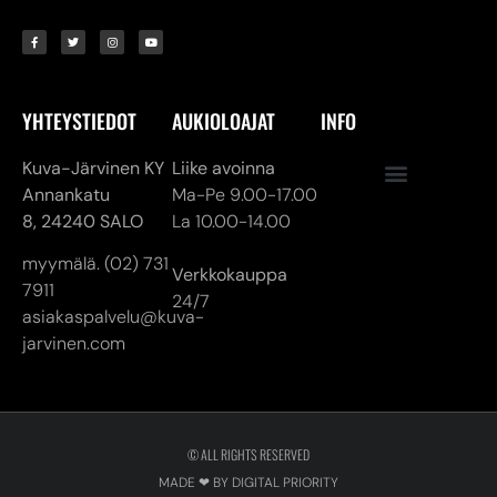
Kuva-Järvinen KY
Liike avoinna
Annankatu
Ma-Pe 9.00-17.00
8,
24240 SALO
La 10.00-14.00
myymälä. (02) 731
Verkkokauppa
7911
24/7
asiakaspalvelu@kuva-
jarvinen.com
© ALL RIGHTS RESERVED
MADE ❤ BY DIGITAL PRIORITY