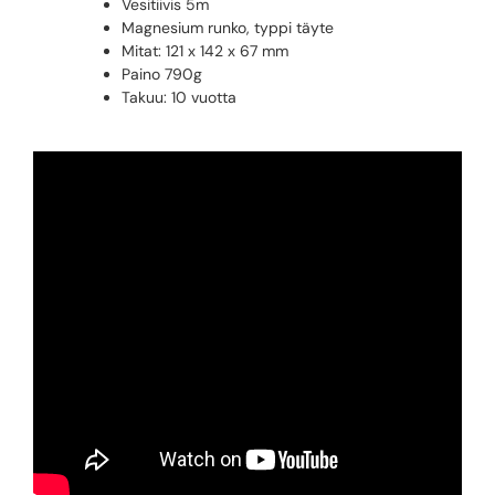
Vesitiivis 5m
Magnesium runko, typpi täyte
Mitat: 121 x 142 x 67 mm
Paino 790g
Takuu: 10 vuotta