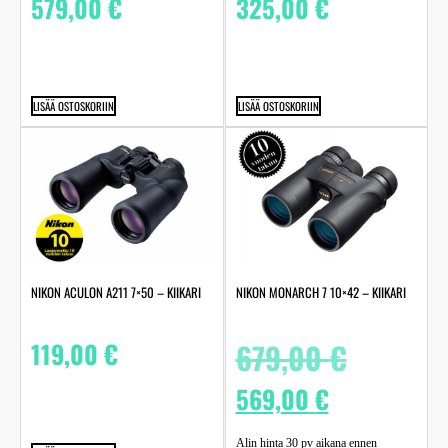
579,00
€
325,00
€
LISÄÄ OSTOSKORIIN
LISÄÄ OSTOSKORIIN
NIKON ACULON A211 7×50 – KIIKARI
NIKON MONARCH 7 10×42 – KIIKARI
119,00
€
679,00
€
569,00
€
Alin hinta 30 pv aikana ennen