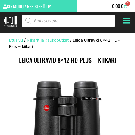
0
0,00
€
KIRJAUDU / REKISTERÖIDY
Etusivu
/
Kiikarit ja kaukoputket
/ Leica Ultravid 8×42 HD-
Plus – kiikari
LEICA ULTRAVID 8×42 HD-PLUS – KIIKARI