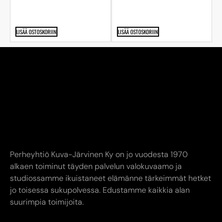
LISÄÄ OSTOSKORIIN
LISÄÄ OSTOSKORIIN
Perheyhtiö Kuva-Järvinen Ky on jo vuodesta 1970
alkaen toiminut täyden palvelun valokuvaamo ja
studiossamme ikuistaneet elämänne tärkeimmät hetket
jo toisessa sukupolvessa. Edustamme kaikkia alan
suurimpia toimijoita.
YHTEYSTIEDOT
AUKIOLOAJAT
INFO