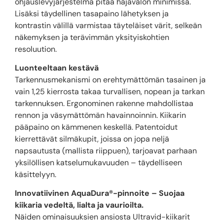
ohjauslevyjärjestelmä pitää hajavalon minimissä.
Lisäksi täydellinen tasapaino lähetyksen ja
kontrastin välillä varmistaa täyteläiset värit, selkeän
näkemyksen ja terävimmän yksityiskohtien
resoluution.
Luonteeltaan kestävä
Tarkennusmekanismi on erehtymättömän tasainen ja
vain 1,25 kierrosta takaa turvallisen, nopean ja tarkan
tarkennuksen. Ergonominen rakenne mahdollistaa
rennon ja väsymättömän havainnoinnin. Kiikarin
pääpaino on kämmenen keskellä. Patentoidut
kierrettävät silmäkupit, joissa on jopa neljä
napsautusta (mallista riippuen), tarjoavat parhaan
yksilöllisen katselumukavuuden – täydelliseen
käsittelyyn.
Innovatiivinen AquaDura®-pinnoite – Suojaa
kiikaria vedeltä, lialta ja vaurioilta.
Näiden ominaisuuksien ansiosta Ultravid-kiikarit