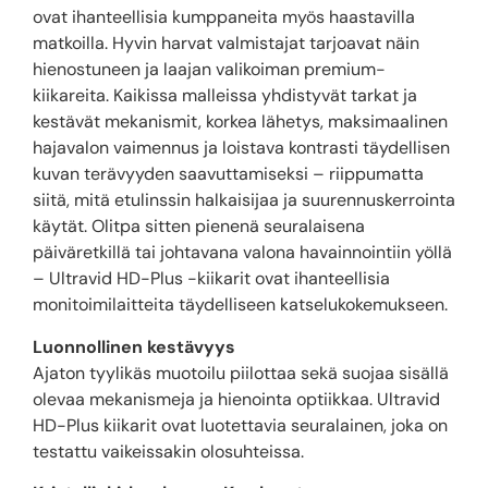
ovat ihanteellisia kumppaneita myös haastavilla
matkoilla. Hyvin harvat valmistajat tarjoavat näin
hienostuneen ja laajan valikoiman premium-
kiikareita. Kaikissa malleissa yhdistyvät tarkat ja
kestävät mekanismit, korkea lähetys, maksimaalinen
hajavalon vaimennus ja loistava kontrasti täydellisen
kuvan terävyyden saavuttamiseksi – riippumatta
siitä, mitä etulinssin halkaisijaa ja suurennuskerrointa
käytät. Olitpa sitten pienenä seuralaisena
päiväretkillä tai johtavana valona havainnointiin yöllä
– Ultravid HD-Plus -kiikarit ovat ihanteellisia
monitoimilaitteita täydelliseen katselukokemukseen.
Luonnollinen kestävyys
Ajaton tyylikäs muotoilu piilottaa sekä suojaa sisällä
olevaa mekanismeja ja hienointa optiikkaa. Ultravid
HD-Plus kiikarit ovat luotettavia seuralainen, joka on
testattu vaikeissakin olosuhteissa.