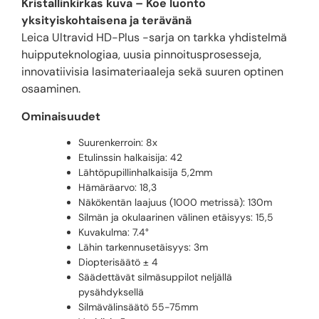
Kristallinkirkas kuva – Koe luonto
yksityiskohtaisena ja terävänä
Leica Ultravid HD-Plus -sarja on tarkka yhdistelmä
huipputeknologiaa, uusia pinnoitusprosesseja,
innovatiivisia lasimateriaaleja sekä suuren optinen
osaaminen.
Ominaisuudet
Suurenkerroin: 8x
Etulinssin halkaisija: 42
Lähtöpupillinhalkaisija 5,2mm
Hämäräarvo: 18,3
Näkökentän laajuus (1000 metrissä): 130m
Silmän ja okulaarinen välinen etäisyys: 15,5
Kuvakulma: 7.4°
Lähin tarkennusetäisyys: 3m
Diopterisäätö ± 4
Säädettävät silmäsuppilot neljällä
pysähdyksellä
Silmävälinsäätö 55-75mm