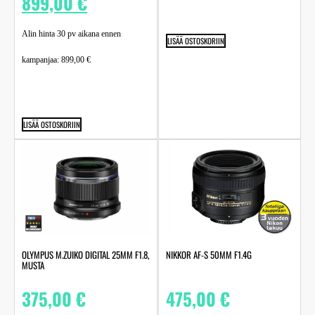
899,00
€
Alin hinta 30 pv aikana ennen
LISÄÄ OSTOSKORIIN
kampanjaa:
899,00
€
LISÄÄ OSTOSKORIIN
OLYMPUS M.ZUIKO DIGITAL 25MM F1.8,
NIKKOR AF-S 50MM F1.4G
MUSTA
375,00
€
475,00
€