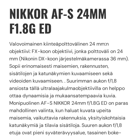
NIKKOR AF-S 24MM
F1.8G ED
Valovoimainen kiinteäpolttovälinen 24 mm:n
objektiivi: FX-koon objektiivi, jonka polttoväli on 24
mm (Nikonin DX-koon järjestelmäkamerassa 36 mm).
Sopii erinomaisesti maisemien, rakennusten,
sisätilojen ja katunäkymien kuvaamiseen sekä
videoiden kuvaamiseen. . Suurimman aukon f/1,8
ansiosta tällä ultralaajakulmaobjektiivilla on helppo
ottaa dynaamisia ja mukaansatempaavia kuvia.
Monipuolinen AF-S NIKKOR 24mm f/1.8G ED on paras
mahdollinen valinta, kun haluat kuvata upeita
maisemia, vaikuttavia rakennuksia, yksityiskohtaisia
katunäkymiä ja tilavia sisätiloja. Suuren aukon f/1,8
etuja ovat pieni syväterävyysalue, tasainen boke-