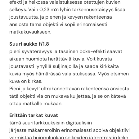
efekti ja heikossa valaistuksessa otettujen kuvien
selkeys. Vain 0,23 m:n lyhin tarkennusetäisyys lisää
joustavuutta, ja pienen ja kevyen rakenteensa
ansiosta tämä objektiivi sopii erinomaisesti
matkakuvaukseen.
Suuri aukko f/1,8
pieni syväterävyys ja tasainen boke-efekti saavat
aikaan huomiota herättäviä kuvia. Voit kuvata
joustavasti lyhyillä suljinajoilla ja saada kirkkaita
kuvia myös hämärässä valaistuksessa. Myös etsimen
kuva on kirkas.
Pieni ja kevyt: ultrakannettavan rakenteensa ansiosta
tätä objektiivia on mukava kuljettaa, ja se on kätevä
ottaa matkalle mukaan.
Erittäin tarkat kuvat
tämä suuritarkkuuksisiin digitaalisiin
järjestelmäkameroihin erinomaisesti sopiva objektiivi
varmistaa huippuluokan selkeyden ja kontrastin koko