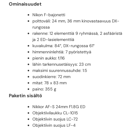
Ominaisuudet
Nikon F-bajonetti
polttoväli: 24 mm, 36 mm kinovastaavuus DX-
rungossa
rakenne: 12 elementtiä 9 ryhmässä, 2 asfääristä
ja 2 ED-lasielementtiä
kuvakulma: 84°, DX-rungossa 61°
himmenninlehtiä: 7 pyöristettyä
pienin aukko: f/16
lähin tarkennusetäisyys: 23 cm
maksimi suurennussuhde: 1:5
suodinkierre: 72 mm
mitat: 78 x 83 mm
paino: 355 g
Paketin sisältö
Nikkor AF-S 24mm F1.8G ED
Objektiivilaukku CL-1015
Objektiivin suojus LC-72
Objektiivin suojus LF-4