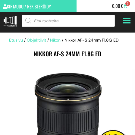
0
0,00
€
KIRJAUDU / REKISTERÖIDY
Etusivu
/
Objektiivit
/
Nikon
/ Nikkor AF-S 24mm F1.8G ED
NIKKOR AF-S 24MM F1.8G ED