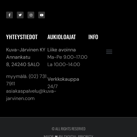
YHTEYSTIEDOT
AUKIOLOAJAT
INFO
Kuva-Järvinen KY
Liike avoinna
Annankatu
Ma-Pe 9.00-17.00
8,
24240 SALO
La 10.00-14.00
myymälä. (02) 731
Verkkokauppa
7911
24/7
asiakaspalvelu@kuva-
jarvinen.com
© ALL RIGHTS RESERVED
MADE ❤ BY DIGITAL PRIORITY