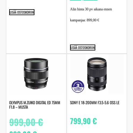
Alin hinta 30 pv aikana ennen
LISÄÄ OSTOSKORIIN
kampanjaa:
899,00
€
LISÄÄ OSTOSKORIIN
OLYMPUS M.ZUIKO DIGITAL ED 75MM
SONY E 18-200MM F3.5-5.6 OSS LE
F1.8 – MUSTA
999,00
€
799,90
€