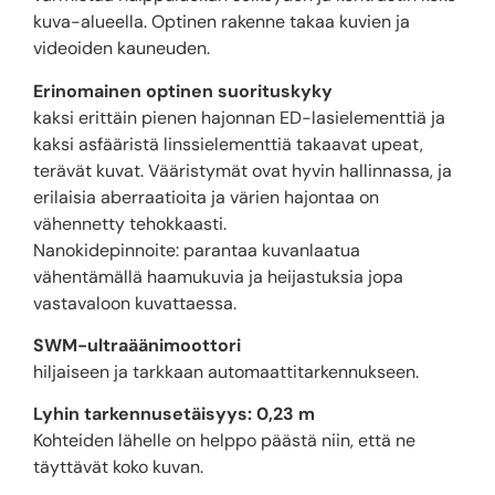
kuva-alueella. Optinen rakenne takaa kuvien ja
videoiden kauneuden.
Erinomainen optinen suorituskyky
kaksi erittäin pienen hajonnan ED-lasielementtiä ja
kaksi asfääristä linssielementtiä takaavat upeat,
terävät kuvat. Vääristymät ovat hyvin hallinnassa, ja
erilaisia aberraatioita ja värien hajontaa on
vähennetty tehokkaasti.
Nanokidepinnoite: parantaa kuvanlaatua
vähentämällä haamukuvia ja heijastuksia jopa
vastavaloon kuvattaessa.
SWM-ultraäänimoottori
hiljaiseen ja tarkkaan automaattitarkennukseen.
Lyhin tarkennusetäisyys: 0,23 m
Kohteiden lähelle on helppo päästä niin, että ne
täyttävät koko kuvan.