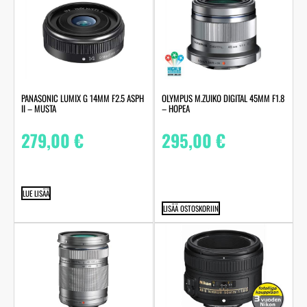
PANASONIC LUMIX G 14MM F2.5 ASPH
OLYMPUS M.ZUIKO DIGITAL 45MM F1.8
II – MUSTA
– HOPEA
279,00
€
295,00
€
LUE LISÄÄ
LISÄÄ OSTOSKORIIN