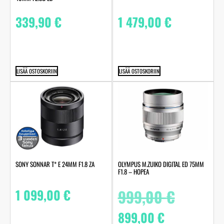
339,90
€
1 479,00
€
LISÄÄ OSTOSKORIIN
LISÄÄ OSTOSKORIIN
SONY SONNAR T* E 24MM F1.8 ZA
OLYMPUS M.ZUIKO DIGITAL ED 75MM
F1.8 – HOPEA
1 099,00
€
999,00
€
899,00
€