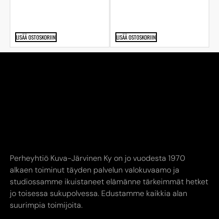
LISÄÄ OSTOSKORIIN
LISÄÄ OSTOSKORIIN
Perheyhtiö Kuva-Järvinen Ky on jo vuodesta 1970
alkaen toiminut täyden palvelun valokuvaamo ja
studiossamme ikuistaneet elämänne tärkeimmät hetket
jo toisessa sukupolvessa. Edustamme kaikkia alan
suurimpia toimijoita.