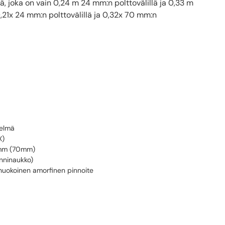
ä, joka on vain 0,24 m 24 mm:n polttovälillä ja 0,33 m
,21x 24 mm:n polttovälillä ja 0,32x 70 mm:n
telmä
X)
3mm (70mm)
nninaukko)
ohuokoinen amorfinen pinnoite