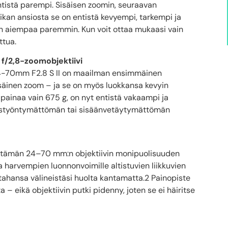
tistä parempi. Sisäisen zoomin, seuraavan
kan ansiosta se on entistä kevyempi, tarkempi ja
n aiempaa paremmin. Kun voit ottaa mukaasi vain
ttua.
f/2,8-zoomobjektiivi
24-70mm F2.8 S II on maailman ensimmäinen
isäinen zoom – ja se on myös luokkansa kevyin
a painaa vain 675 g, on nyt entistä vakaampi ja
lostyöntymättömän tai sisäänvetäytymättömän
i tämän 24–70 mm:n objektiivin monipuolisuuden
 harvempien luonnonvoimille altistuvien liikkuvien
tahansa välineistäsi huolta kantamatta.2 Painopiste
 eikä objektiivin putki pidenny, joten se ei häiritse