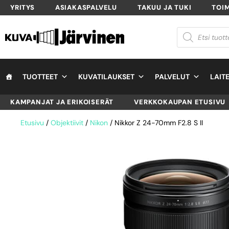
YRITYS
ASIAKASPALVELU
TAKUU JA TUKI
TOI
TUOTTEET
KUVATILAUKSET
PALVELUT
LAIT
KAMPANJAT JA ERIKOISERÄT
VERKKOKAUPAN ETUSIVU
Etusivu
/
Objektiivit
/
Nikon
/ Nikkor Z 24-70mm F2.8 S II