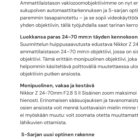
Ammattilaistason vakiozoomobjektiivimme on nyt en
sukupolven automaattitarkennuksen ja S-sarjan optii
paremmin tasapainotettu – ja se sopii videokäyttöö
yhden objektiivin, tällä työjuhdalla saat tarinan kerro
Luokkansa paras 24–70 mm:n täyden kennokoon 
Suunnittelun huippusaavutusta edustava Nikkor Z 
ammattilaistason 24–70 mm:n objektiivi, jossa on s
objektiivi. Tämä erittäin monipuolinen objektiivi, jok
helpommin käsiteltävä polttoväliä muutettaessa u
objektiivin putken ansiosta.
Monipuolinen, vakaa ja kestävä
Nikkor Z 24-70mm F2.8 S II Sisäinen zoom maksimo
hienosti. Erinomaisen sääsuojauksen ja tavanomaista
osien ansiosta voit mennä luottavaisin mielin minne 
ei myöskään muutu: voit zoomata otetta muuttamatta –
lähikuvien ottamista.
S-Sarjan uusi optinen rakenne