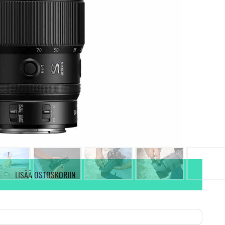
Ei varastossa. (Toimitus 7-9 pv)
Tieto ei ole saatavilla.
KYSY VAIHTOTARJOUS
LISÄÄ OSTOSKORIIN