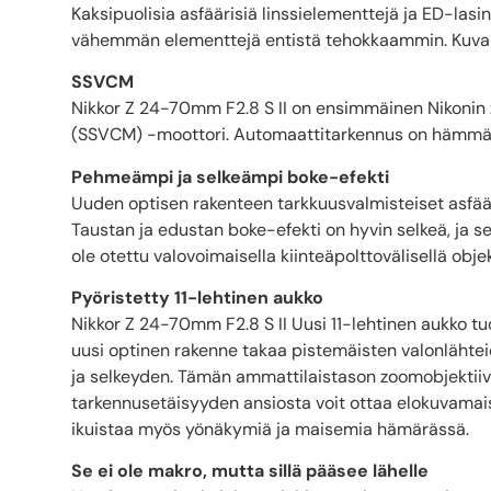
Kaksipuolisia asfäärisiä linssielementtejä ja ED-las
vähemmän elementtejä entistä tehokkaammin. Kuvanla
SSVCM
Nikkor Z 24-70mm F2.8 S II on ensimmäinen Nikonin zo
(SSVCM) -moottori. Automaattitarkennus on hämmäs
Pehmeämpi ja selkeämpi boke-efekti
Uuden optisen rakenteen tarkkuusvalmisteiset asfäär
Taustan ja edustan boke-efekti on hyvin selkeä, ja se
ole otettu valovoimaisella kiinteäpolttovälisellä objekt
Pyöristetty 11-lehtinen aukko
Nikkor Z 24-70mm F2.8 S II Uusi 11-lehtinen aukko t
uusi optinen rakenne takaa pistemäisten valonlähtei
ja selkeyden. Tämän ammattilaistason zoomobjektii
tarkennusetäisyyden ansiosta voit ottaa elokuvamais
ikuistaa myös yönäkymiä ja maisemia hämärässä.
Se ei ole makro, mutta sillä pääsee lähelle