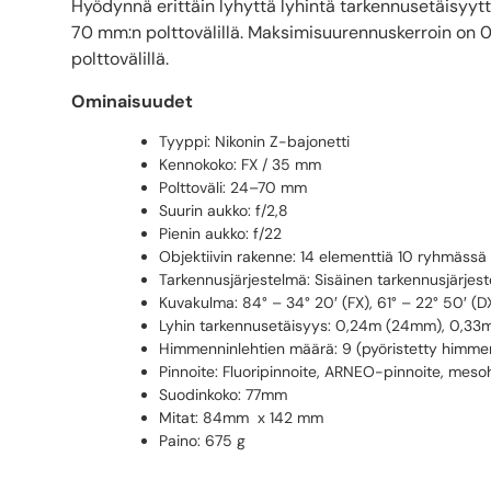
Hyödynnä erittäin lyhyttä lyhintä tarkennusetäisyytt
70 mm:n polttovälillä. Maksimisuurennuskerroin on 0
polttovälillä.
Ominaisuudet
Tyyppi: Nikonin Z-bajonetti
Kennokoko: FX / 35 mm
Polttoväli: 24–70 mm
Suurin aukko: f/2,8
Pienin aukko: f/22
Objektiivin rakenne: 14 elementtiä 10 ryhmässä
Tarkennusjärjestelmä: Sisäinen tarkennusjärjes
Kuvakulma: 84° – 34° 20′ (FX), 61° – 22° 50′ (D
Lyhin tarkennusetäisyys: 0,24m (24mm), 0,3
Himmenninlehtien määrä: 9 (pyöristetty himme
Pinnoite: Fluoripinnoite, ARNEO-pinnoite, mes
Suodinkoko: 77mm
Mitat: 84mm x 142 mm
Paino: 675 g