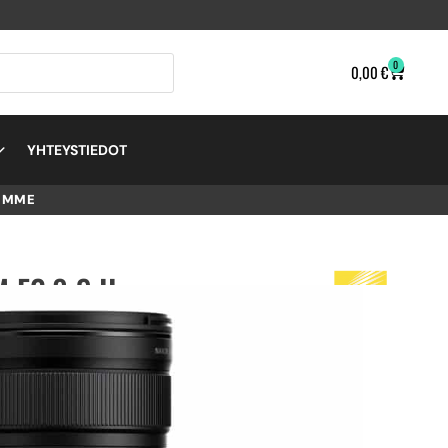
0
0,00
€
YHTEYSTIEDOT
EMME
F2.8 S II