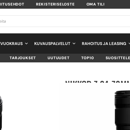
MITUSEHDOT
REKISTERISELOSTE
OMA TILI
EVUOKRAUS
KUVAUSPALVELUT
RAHOITUS JA LEASING
TARJOUKSET
UUTUUDET
TOP10
SUOSITTEL
NIKKOR Z 24-70MM 
SKU
JMA724DA
TUOTTEEN SAATAVUUS