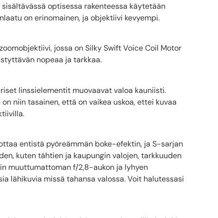
in sisältävässä optisessa rakenteessa käytetään
atu on erinomainen, ja objektiivi kevyempi.
omobjektiivi, jossa on Silky Swift Voice Coil Motor
tyttävän nopeaa ja tarkkaa.
iset linssielementit muovaavat valoa kauniisti.
 on niin tasainen, että on vaikea uskoa, ettei kuvaa
iivilla.
uottaa entistä pyöreämmän boke-efektin, ja S-sarjan
den, kuten tähtien ja kaupungin valojen, tarkkuuden
vin muuttumattoman f/2,8-aukon ja lyhyen
ia lähikuvia missä tahansa valossa. Voit halutessasi