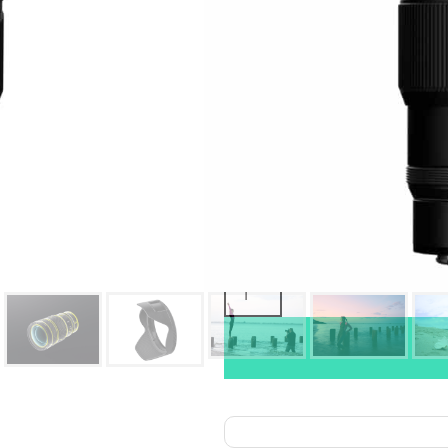
Oma varasto:
Maahantuojan varasto:
2 995,00
€