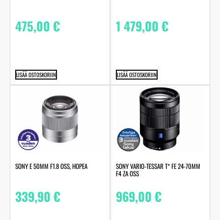
475,00
€
1 479,00
€
LISÄÄ OSTOSKORIIN
LISÄÄ OSTOSKORIIN
SONY E 50MM F1.8 OSS, HOPEA
SONY VARIO-TESSAR T* FE 24-70MM
F4 ZA OSS
339,90
€
969,00
€