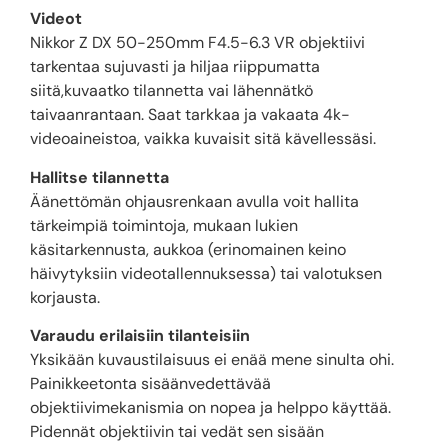
Videot
Nikkor Z DX 50-250mm F4.5-6.3 VR objektiivi
tarkentaa sujuvasti ja hiljaa riippumatta
siitä,kuvaatko tilannetta vai lähennätkö
taivaanrantaan. Saat tarkkaa ja vakaata 4k-
videoaineistoa, vaikka kuvaisit sitä kävellessäsi.
Hallitse tilannetta
Äänettömän ohjausrenkaan avulla voit hallita
tärkeimpiä toimintoja, mukaan lukien
käsitarkennusta, aukkoa (erinomainen keino
häivytyksiin videotallennuksessa) tai valotuksen
korjausta.
Varaudu erilaisiin tilanteisiin
Yksikään kuvaustilaisuus ei enää mene sinulta ohi.
Painikkeetonta sisäänvedettävää
objektiivimekanismia on nopea ja helppo käyttää.
Pidennät objektiivin tai vedät sen sisään