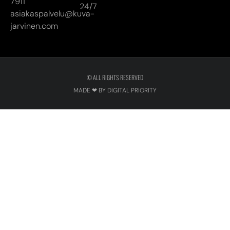
7911
24/7
asiakaspalvelu@kuva-
jarvinen.com
© ALL RIGHTS RESERVED
MADE ❤ BY DIGITAL PRIORITY