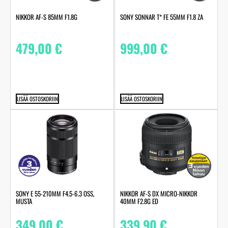
NIKKOR AF-S 85MM F1.8G
SONY SONNAR T* FE 55MM F1.8 ZA
479,00
€
999,00
€
LISÄÄ OSTOSKORIIN
LISÄÄ OSTOSKORIIN
SONY E 55-210MM F4.5-6.3 OSS,
NIKKOR AF-S DX MICRO-NIKKOR
MUSTA
40MM F2.8G ED
349,00
€
339,90
€