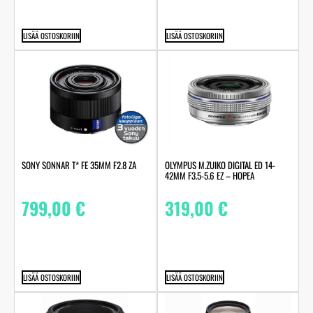
LISÄÄ OSTOSKORIIN
LISÄÄ OSTOSKORIIN
SONY SONNAR T* FE 35MM F2.8 ZA
OLYMPUS M.ZUIKO DIGITAL ED 14-
42MM F3.5-5.6 EZ – HOPEA
799,00
€
319,00
€
LISÄÄ OSTOSKORIIN
LISÄÄ OSTOSKORIIN