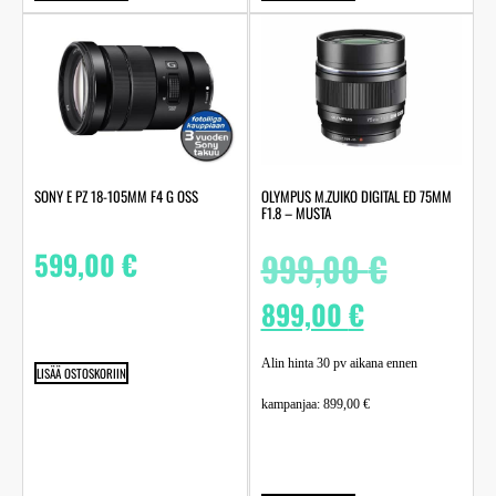
SONY E PZ 18-105MM F4 G OSS
OLYMPUS M.ZUIKO DIGITAL ED 75MM
F1.8 – MUSTA
599,00
€
999,00
€
899,00
€
Alin hinta 30 pv aikana ennen
LISÄÄ OSTOSKORIIN
kampanjaa:
899,00
€