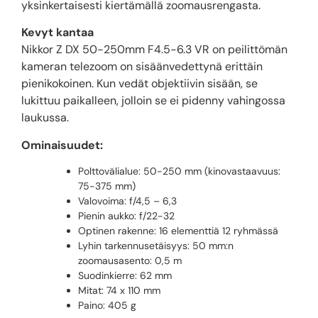
yksinkertaisesti kiertämällä zoomausrengasta.
Kevyt kantaa
Nikkor Z DX 50-250mm F4.5-6.3 VR on peilittömän
kameran telezoom on sisäänvedettynä erittäin
pienikokoinen. Kun vedät objektiivin sisään, se
lukittuu paikalleen, jolloin se ei pidenny vahingossa
laukussa.
Ominaisuudet:
Polttovälialue: 50-250 mm (kinovastaavuus:
75-375 mm)
Valovoima: f/4,5 – 6,3
Pienin aukko: f/22-32
Optinen rakenne: 16 elementtiä 12 ryhmässä
Lyhin tarkennusetäisyys: 50 mm:n
zoomausasento: 0,5 m
Suodinkierre: 62 mm
Mitat: 74 x 110 mm
Paino: 405 g