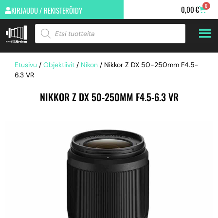
0
0,00
€
KIRJAUDU / REKISTERÖIDY
Etusivu
/
Objektiivit
/
Nikon
/ Nikkor Z DX 50-250mm F4.5-
6.3 VR
NIKKOR Z DX 50-250MM F4.5-6.3 VR