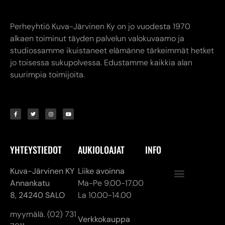
Perheyhtiö Kuva-Järvinen Ky on jo vuodesta 1970
alkaen toiminut täyden palvelun valokuvaamo ja
studiossamme ikuistaneet elämänne tärkeimmät hetket
jo toisessa sukupolvessa. Edustamme kaikkia alan
suurimpia toimijoita.
YHTEYSTIEDOT
AUKIOLOAJAT
INFO
Kuva-Järvinen KY
Liike avoinna
Annankatu
Ma-Pe 9.00-17.00
8,
24240 SALO
La 10.00-14.00
myymälä. (02) 731
Verkkokauppa