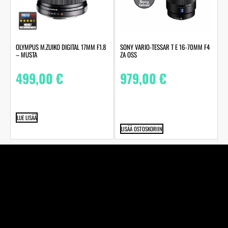
OLYMPUS M.ZUIKO DIGITAL 17MM F1.8
SONY VARIO-TESSAR T E 16-70MM F4
– MUSTA
ZA OSS
499,00
€
979,00
€
LUE LISÄÄ
LISÄÄ OSTOSKORIIN