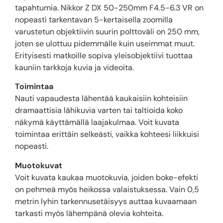
tapahtumia. Nikkor Z DX 50-250mm F4.5-6.3 VR on
nopeasti tarkentavan 5-kertaisella zoomilla
varustetun objektiivin suurin polttoväli on 250 mm,
joten se ulottuu pidemmälle kuin useimmat muut.
Erityisesti matkoille sopiva yleisobjektiivi tuottaa
kauniin tarkkoja kuvia ja videoita.
Toimintaa
Nauti vapaudesta lähentää kaukaisiin kohteisiin
dramaattisia lähikuvia varten tai taltioida koko
näkymä käyttämällä laajakulmaa. Voit kuvata
toimintaa erittäin selkeästi, vaikka kohteesi liikkuisi
nopeasti.
Muotokuvat
Voit kuvata kaukaa muotokuvia, joiden boke-efekti
on pehmeä myös heikossa valaistuksessa. Vain 0,5
metrin lyhin tarkennusetäisyys auttaa kuvaamaan
tarkasti myös lähempänä olevia kohteita.