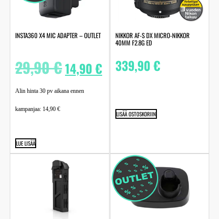
INSTA360 X4 MIC ADAPTER – OUTLET
NIKKOR AF-S DX MICRO-NIKKOR
40MM F2.8G ED
29,90
€
339,90
€
14,90
€
Alin hinta 30 pv aikana ennen
kampanjaa:
14,90
€
LISÄÄ OSTOSKORIIN
LUE LISÄÄ