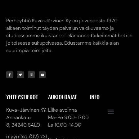
Perheyhtiö Kuva-Järvinen Ky on jo vuodesta 1970
alkaen toiminut täyden palvelun valokuvaamo ja
studiossamme ikuistaneet elämänne tärkeimmät hetket
jo toisessa sukupolvessa. Edustamme kaikkia alan
suurimpia toimijoita.
YHTEYSTIEDOT
AUKIOLOAJAT
INFO
Kuva-Järvinen KY
Liike avoinna
Annankatu
Ma-Pe 9.00-17.00
8,
24240 SALO
La 10.00-14.00
myymälä. (02) 731