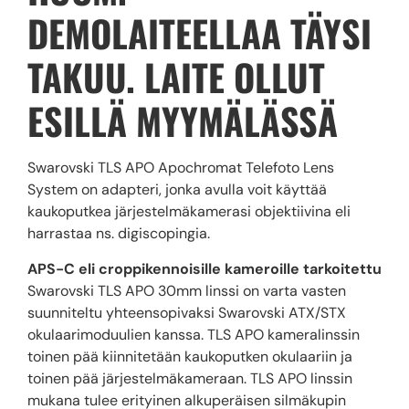
DEMOLAITEELLAA TÄYSI
TAKUU. LAITE OLLUT
ESILLÄ MYYMÄLÄSSÄ
Swarovski TLS APO Apochromat Telefoto Lens
System on adapteri, jonka avulla voit käyttää
kaukoputkea järjestelmäkamerasi objektiivina eli
harrastaa ns. digiscopingia.
APS-C eli croppikennoisille kameroille tarkoitettu
Swarovski TLS APO 30mm linssi on varta vasten
suunniteltu yhteensopivaksi Swarovski ATX/STX
okulaarimoduulien kanssa. TLS APO kameralinssin
toinen pää kiinnitetään kaukoputken okulaariin ja
toinen pää järjestelmäkameraan. TLS APO linssin
mukana tulee erityinen alkuperäisen silmäkupin