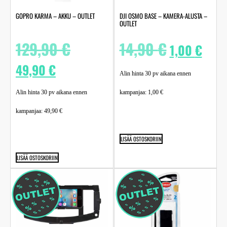
GOPRO KARMA – AKKU – OUTLET
DJI OSMO BASE – KAMERA-ALUSTA –
OUTLET
129,90
€
14,90
€
1,00
€
49,90
€
Alin hinta 30 pv aikana ennen
Alin hinta 30 pv aikana ennen
kampanjaa:
1,00
€
kampanjaa:
49,90
€
LISÄÄ OSTOSKORIIN
LISÄÄ OSTOSKORIIN