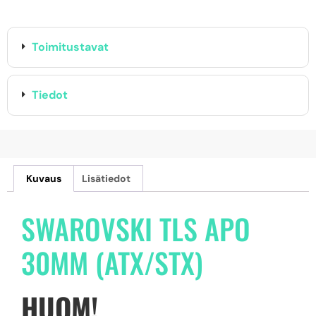
Toimitustavat
Tiedot
Kuvaus
Lisätiedot
SWAROVSKI TLS APO
30MM (ATX/STX)
HUOM!