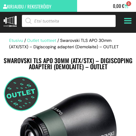
0
0,00
€
KIRJAUDU / REKISTERÖIDY
Etusivu
/
Outlet tuotteet
/ Swarovski TLS APO 30mm
(ATX/STX) – Digiscoping adapteri (Demolaite) – OUTLET
SWAROVSKI TLS APO 30MM (ATX/STX) – DIGISCOPING
ADAPTERI (DEMOLAITE) – OUTLET