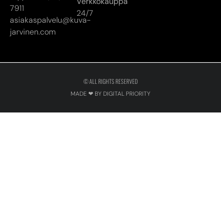
Verkkokauppa
7911
24/7
asiakaspalvelu@kuva-
jarvinen.com
© ALL RIGHTS RESERVED
MADE ❤ BY DIGITAL PRIORITY