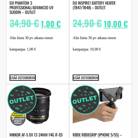
DJI PHANTOM 3
DJI INSPIRE1 BATTERY HEATER
PROFESSIONAL/ADVANCED UV
(TB47/TB48) – OUTLET
SUODIN – OUTLET
34,90
€
24,90
€
1,00
€
10,00
€
Alin hinta 30 pv aikana ennen
Alin hinta 30 pv aikana ennen
kampanjaa:
1,00
€
kampanjaa:
10,00
€
LISÄÄ OSTOSKORIIN
LISÄÄ OSTOSKORIIN
NIKKOR AF-S DX 12-24MM F4G IF-ED
RØDE RØDEGRIP (IPHONE 5/5S) –